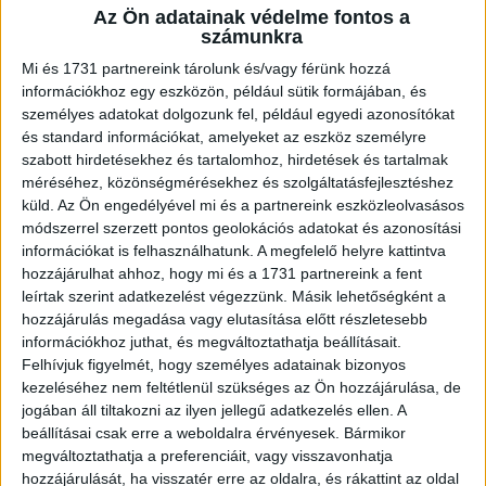
Az Ön adatainak védelme fontos a
A RADIOCAFÉN
számunkra
Mi és 1731 partnereink tárolunk és/vagy férünk hozzá
információkhoz egy eszközön, például sütik formájában, és
személyes adatokat dolgozunk fel, például egyedi azonosítókat
és standard információkat, amelyeket az eszköz személyre
szabott hirdetésekhez és tartalomhoz, hirdetések és tartalmak
méréséhez, közönségmérésekhez és szolgáltatásfejlesztéshez
küld.
Az Ön engedélyével mi és a partnereink eszközleolvasásos
módszerrel szerzett pontos geolokációs adatokat és azonosítási
információkat is felhasználhatunk. A megfelelő helyre kattintva
hozzájárulhat ahhoz, hogy mi és a 1731 partnereink a fent
Korábbi adások
leírtak szerint adatkezelést végezzünk. Másik lehetőségként a
hozzájárulás megadása vagy elutasítása előtt részletesebb
A rovat támogatói:
információkhoz juthat, és megváltoztathatja beállításait.
Felhívjuk figyelmét, hogy személyes adatainak bizonyos
kezeléséhez nem feltétlenül szükséges az Ön hozzájárulása, de
jogában áll tiltakozni az ilyen jellegű adatkezelés ellen. A
beállításai csak erre a weboldalra érvényesek. Bármikor
megváltoztathatja a preferenciáit, vagy visszavonhatja
hozzájárulását, ha visszatér erre az oldalra, és rákattint az oldal