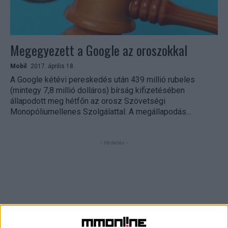
Megegyezett a Google az oroszokkal
Mobil
2017. április 18.
A Google kétévi pereskedés után 439 millió rubeles
(mintegy 7,8 millió dolláros) bírság kifizetésében
állapodott meg hétfőn az orosz Szövetségi
Monopóliumellenes Szolgálattal. A megállapodás...
- Hirdetés -