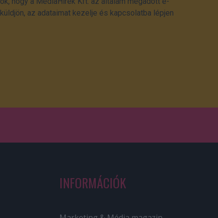
ok, hogy a MédiaHírek Kft. az általam megadott e-
üldjön, az adataimat kezelje és kapcsolatba lépjen
INFORMÁCIÓK
Marketing & Média magazin