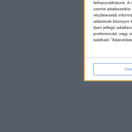
felhasználhatunk. A 
szerint adatkezelést
részletesebb informác
adatainak bizonyos k
ilyen jellegű adatke
preferenciáit, vagy v
található "Adatvéde
TOV