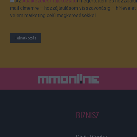
Az
Adatkezelési Tájékoztató
t megértettem és hozzájárul
mail címemre – hozzájárulásom visszavonásig – hírlevelet k
velem marketing célú megkeresésekkel.
BIZNISZ
Digital Center