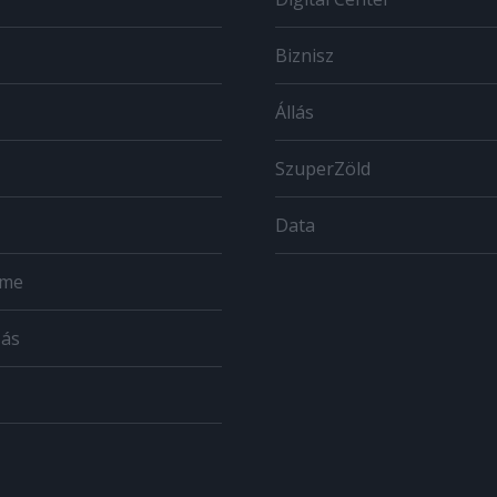
Biznisz
Állás
SzuperZöld
Data
ome
zás