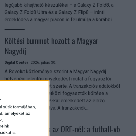
legújabb kihajtható készülékei – a Galaxy Z Fold8, a
Galaxy Z Fold8 Ultra és a Galaxy Z Flip8 – iránti
érdeklődés a magyar piacon is felülmúlja a korábbi...
Költési bummot hozott a Magyar
Nagydíj
Digital Center
2026. július 30.
A Revolut közleménye szerint a Magyar Nagydíj
hétvégéje jelentős növekedést mutat a fogyasztói
aktivitásban Budapest szerte. A tranzakciós adatokból
kiderül, hogy a nemzetközi fogyasztók költése a
a
versenyhétvégén 26%-kal emelkedett az előző
l sütik formájában,
hétvégéhez viszonyítva. A tranzakciók...
at, amelyeket az
z,
Rekordok dőltek az ORF-nél: a futball-vb
reink
iókat is