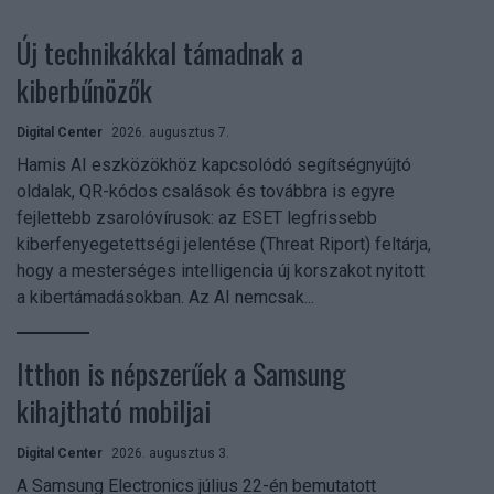
Új technikákkal támadnak a
kiberbűnözők
Digital Center
2026. augusztus 7.
Hamis AI eszközökhöz kapcsolódó segítségnyújtó
oldalak, QR-kódos csalások és továbbra is egyre
fejlettebb zsarolóvírusok: az ESET legfrissebb
kiberfenyegetettségi jelentése (Threat Riport) feltárja,
hogy a mesterséges intelligencia új korszakot nyitott
a kibertámadásokban. Az AI nemcsak...
Itthon is népszerűek a Samsung
kihajtható mobiljai
Digital Center
2026. augusztus 3.
A Samsung Electronics július 22-én bemutatott