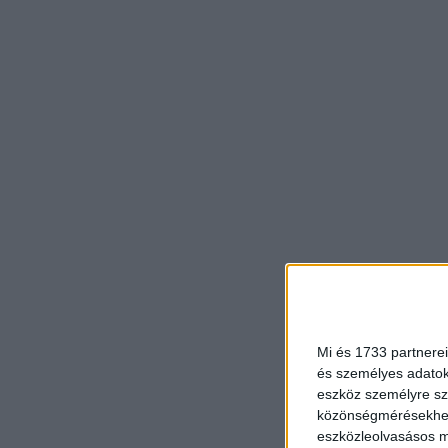
Mi és 1733 partnerei
és személyes adatoka
eszköz személyre sz
közönségmérésekhez 
eszközleolvasásos mó