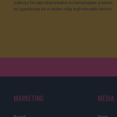
Iratkozz fel napi hírlevelünkre és kerülj képbe a média,
az ügynökségi és a reklám világ legfontosabb híreivel.
MARKETING
MÉDIA
Brand
Print