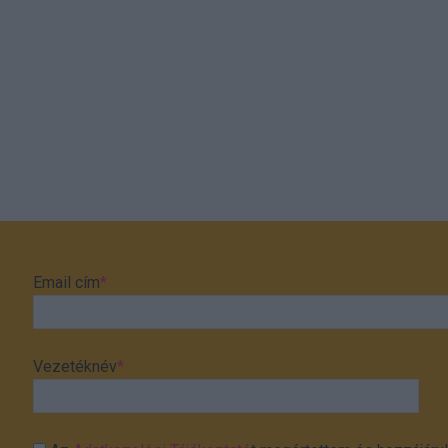
Email cím
*
Vezetéknév
*