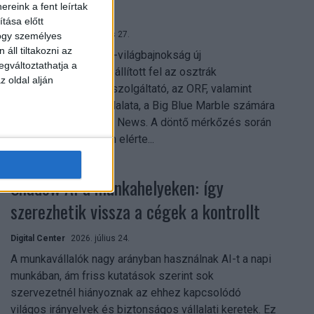
mindent vitt
reink a fent leírtak
tása előtt
Digital Center
2026. július 27.
hogy személyes
áll tiltakozni az
A 2026-os labdarúgó-világbajnokság új
egváltoztathatja a
streamingrekordokat állított fel az osztrák
z oldal alján
közszolgálati műsorszolgáltató, az ORF, valamint
technológiai leányvállalata, a Big Blue Marble számára
– írja a Broadband TV News. A döntő mérkőzés során
az átlagos nézőszám elérte...
Shadow AI a munkahelyeken: így
szerezhetik vissza a cégek a kontrollt
Digital Center
2026. július 24.
A munkavállalók nagy arányban használnak AI-t a napi
munkában, ám friss kutatások szerint sok
szervezetnél hiányoznak az ehhez kapcsolódó
világos irányelvek és biztonságos vállalati keretek. Ez