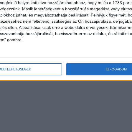
megfelelő helyre kattintva hozzájárulhat ahhoz, hogy mi és a 1733 partne
 végezzünk. Másik lehetőségként a hozzájárulás megadása vagy elutasí
iókhoz juthat, és megváltoztathatja beállításait.
Felhívjuk figyelmét, 
ezeléséhez nem feltétlenül szükséges az Ön hozzájárulása, de jogában 
zelés ellen. A beállításai csak erre a weboldalra érvényesek. Bármikor m
isszavonhatja hozzájárulását, ha visszatér erre az oldalra, és rákattint a
lem" gombra.
ÁBBI LEHETŐSÉGEK
ELFOGADOM