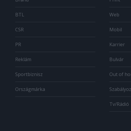
BTL
Web
CSR
Mobil
PR
Karrier
Reklám
Bulvár
Sportbiznisz
Out of h
Országmárka
Szabályo
Tv/Rádió