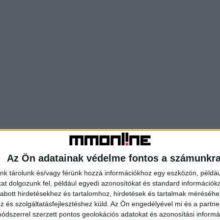
Az Ön adatainak védelme fontos a számunkr
nk tárolunk és/vagy férünk hozzá információkhoz egy eszközön, példáu
t dolgozunk fel, például egyedi azonosítókat és standard információk
abott hirdetésekhez és tartalomhoz, hirdetések és tartalmak méréséhe
és szolgáltatásfejlesztéshez küld.
Az Ön engedélyével mi és a partne
dszerrel szerzett pontos geolokációs adatokat és azonosítási informác