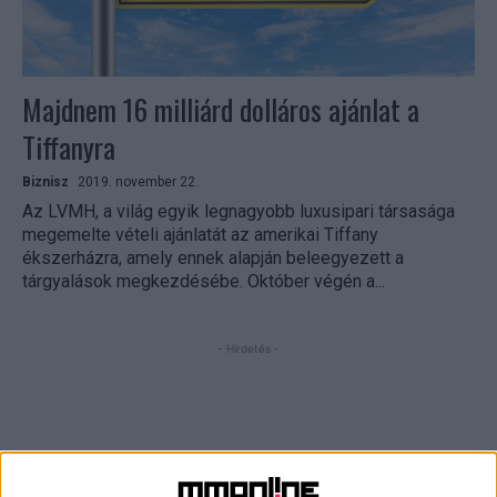
Majdnem 16 milliárd dolláros ajánlat a
Tiffanyra
Biznisz
2019. november 22.
Az LVMH, a világ egyik legnagyobb luxusipari társasága
megemelte vételi ajánlatát az amerikai Tiffany
ékszerházra, amely ennek alapján beleegyezett a
tárgyalások megkezdésébe. Október végén a...
- Hirdetés -