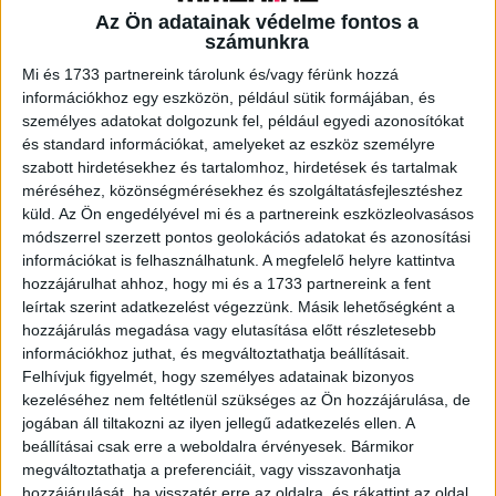
Az Ön adatainak védelme fontos a
számunkra
A RADIOCAFÉN
Mi és 1733 partnereink tárolunk és/vagy férünk hozzá
információkhoz egy eszközön, például sütik formájában, és
személyes adatokat dolgozunk fel, például egyedi azonosítókat
és standard információkat, amelyeket az eszköz személyre
szabott hirdetésekhez és tartalomhoz, hirdetések és tartalmak
méréséhez, közönségmérésekhez és szolgáltatásfejlesztéshez
küld.
Az Ön engedélyével mi és a partnereink eszközleolvasásos
módszerrel szerzett pontos geolokációs adatokat és azonosítási
információkat is felhasználhatunk. A megfelelő helyre kattintva
hozzájárulhat ahhoz, hogy mi és a 1733 partnereink a fent
leírtak szerint adatkezelést végezzünk. Másik lehetőségként a
hozzájárulás megadása vagy elutasítása előtt részletesebb
Korábbi adások
információkhoz juthat, és megváltoztathatja beállításait.
Felhívjuk figyelmét, hogy személyes adatainak bizonyos
A rovat támogatói:
kezeléséhez nem feltétlenül szükséges az Ön hozzájárulása, de
jogában áll tiltakozni az ilyen jellegű adatkezelés ellen. A
beállításai csak erre a weboldalra érvényesek. Bármikor
megváltoztathatja a preferenciáit, vagy visszavonhatja
hozzájárulását, ha visszatér erre az oldalra, és rákattint az oldal