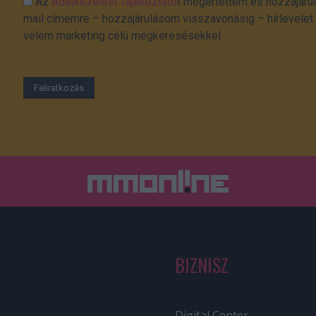
Az
Adatkezelési Tájékoztató
t megértettem és hozzájárul
mail címemre – hozzájárulásom visszavonásig – hírlevelet k
velem marketing célú megkeresésekkel.
BIZNISZ
Digital Center