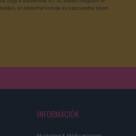
ok, hogy a MédiaHírek Kft. az általam megadott e-
üldjön, az adataimat kezelje és kapcsolatba lépjen
INFORMÁCIÓK
Marketing & Média magazin