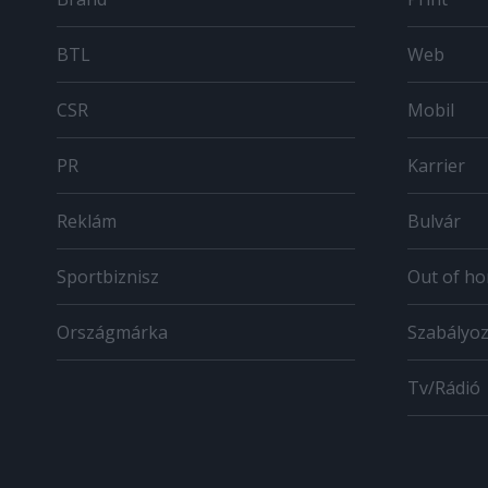
BTL
Web
CSR
Mobil
PR
Karrier
Reklám
Bulvár
Sportbiznisz
Out of h
Országmárka
Szabályo
Tv/Rádió