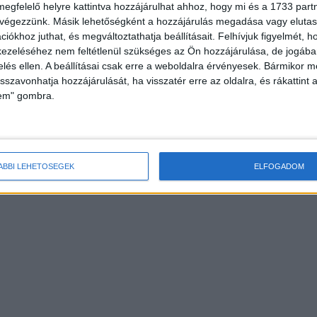
megfelelő helyre kattintva hozzájárulhat ahhoz, hogy mi és a 1733 partne
 végezzünk. Másik lehetőségként a hozzájárulás megadása vagy elutasí
iókhoz juthat, és megváltoztathatja beállításait.
Felhívjuk figyelmét, 
ezeléséhez nem feltétlenül szükséges az Ön hozzájárulása, de jogában 
zelés ellen. A beállításai csak erre a weboldalra érvényesek. Bármikor m
isszavonhatja hozzájárulását, ha visszatér erre az oldalra, és rákattint a
lem" gombra.
ÁBBI LEHETŐSÉGEK
ELFOGADOM