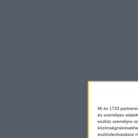
Mi és 1733 partnerei
és személyes adatoka
eszköz személyre sz
közönségmérésekhez 
eszközleolvasásos mó