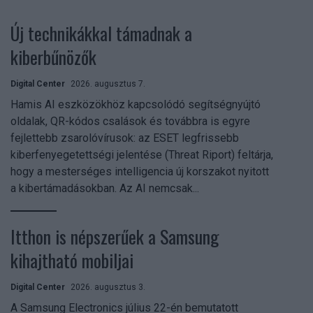
Új technikákkal támadnak a
kiberbűnözők
Digital Center
2026. augusztus 7.
Hamis AI eszközökhöz kapcsolódó segítségnyújtó
oldalak, QR-kódos csalások és továbbra is egyre
fejlettebb zsarolóvírusok: az ESET legfrissebb
kiberfenyegetettségi jelentése (Threat Riport) feltárja,
hogy a mesterséges intelligencia új korszakot nyitott
a kibertámadásokban. Az AI nemcsak...
Itthon is népszerűek a Samsung
kihajtható mobiljai
Digital Center
2026. augusztus 3.
A Samsung Electronics július 22-én bemutatott