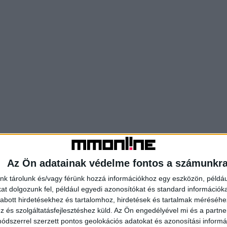
Az Ön adatainak védelme fontos a számunkr
nk tárolunk és/vagy férünk hozzá információkhoz egy eszközön, példáu
t dolgozunk fel, például egyedi azonosítókat és standard információk
abott hirdetésekhez és tartalomhoz, hirdetések és tartalmak méréséhe
és szolgáltatásfejlesztéshez küld.
Az Ön engedélyével mi és a partne
dszerrel szerzett pontos geolokációs adatokat és azonosítási informác