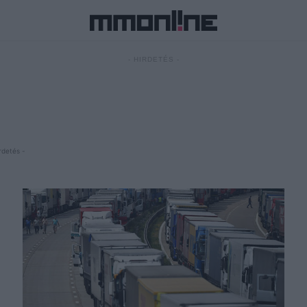
- HIRDETÉS -
rdetés -