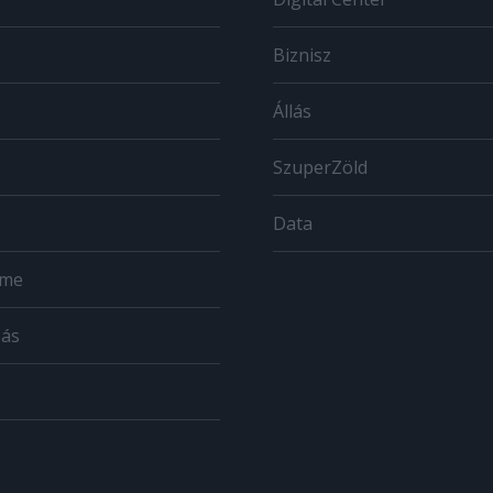
Biznisz
Állás
SzuperZöld
Data
ome
zás