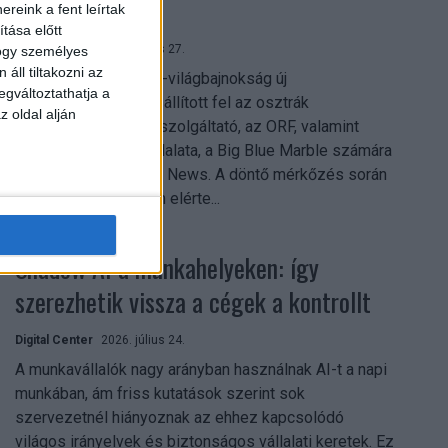
mindent vitt
reink a fent leírtak
tása előtt
Digital Center
2026. július 27.
hogy személyes
áll tiltakozni az
A 2026-os labdarúgó-világbajnokság új
egváltoztathatja a
streamingrekordokat állított fel az osztrák
z oldal alján
közszolgálati műsorszolgáltató, az ORF, valamint
technológiai leányvállalata, a Big Blue Marble számára
– írja a Broadband TV News. A döntő mérkőzés során
az átlagos nézőszám elérte...
Shadow AI a munkahelyeken: így
szerezhetik vissza a cégek a kontrollt
Digital Center
2026. július 24.
A munkavállalók nagy arányban használnak AI-t a napi
munkában, ám friss kutatások szerint sok
szervezetnél hiányoznak az ehhez kapcsolódó
világos irányelvek és biztonságos vállalati keretek. Ez