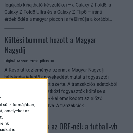
legújabb kihajtható készülékei – a Galaxy Z Fold8, a
Galaxy Z Fold8 Ultra és a Galaxy Z Flip8 – iránti
érdeklődés a magyar piacon is felülmúlja a korábbi...
Költési bummot hozott a Magyar
Nagydíj
Digital Center
2026. július 30.
A Revolut közleménye szerint a Magyar Nagydíj
hétvégéje jelentős növekedést mutat a fogyasztói
aktivitásban Budapest szerte. A tranzakciós adatokból
kiderül, hogy a nemzetközi fogyasztók költése a
a
versenyhétvégén 26%-kal emelkedett az előző
l sütik formájában,
hétvégéhez viszonyítva. A tranzakciók...
at, amelyeket az
z,
Rekordok dőltek az ORF-nél: a futball-vb
reink
iókat is