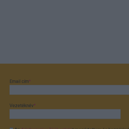
Email cím
*
Vezetéknév
*