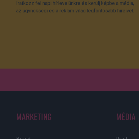
Iratkozz fel napi hírlevelünkre és kerülj képbe a média,
az ügynökségi és a reklám világ legfontosabb híreivel.
MARKETING
MÉDIA
Brand
Print