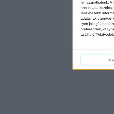
felhasználhatunk. A 
szerint adatkezelést
részletesebb informác
adatainak bizonyos k
ilyen jellegű adatke
preferenciáit, vagy v
található "Adatvéde
TOV