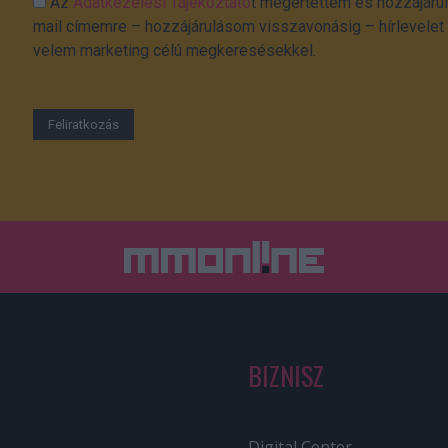
Az
Adatkezelési Tájékoztató
t megértettem és hozzájárul
mail címemre – hozzájárulásom visszavonásig – hírlevelet k
velem marketing célú megkeresésekkel.
BIZNISZ
Digital Center