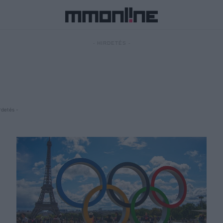
- HIRDETÉS -
rdetés -