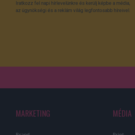
Iratkozz fel napi hírlevelünkre és kerülj képbe a média,
az ügynökségi és a reklám világ legfontosabb híreivel.
MARKETING
MÉDIA
Brand
Print