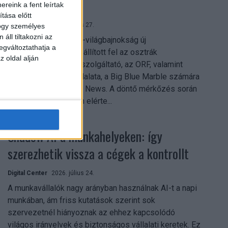
mindent vitt
reink a fent leírtak
tása előtt
Digital Center
2026. július 27.
hogy személyes
áll tiltakozni az
A 2026-os labdarúgó-világbajnokság új
egváltoztathatja a
streamingrekordokat állított fel az osztrák
z oldal alján
közszolgálati műsorszolgáltató, az ORF, valamint
technológiai leányvállalata, a Big Blue Marble számára
– írja a Broadband TV News. A döntő mérkőzés során
az átlagos nézőszám elérte...
Shadow AI a munkahelyeken: így
szerezhetik vissza a cégek a kontrollt
Digital Center
2026. július 24.
A munkavállalók nagy arányban használnak AI-t a napi
munkában, ám friss kutatások szerint sok
szervezetnél hiányoznak az ehhez kapcsolódó
világos irányelvek és biztonságos vállalati keretek. Ez