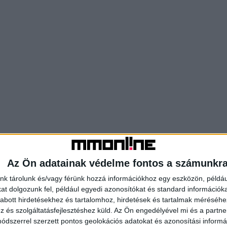
Az Ön adatainak védelme fontos a számunkr
nk tárolunk és/vagy férünk hozzá információkhoz egy eszközön, példáu
t dolgozunk fel, például egyedi azonosítókat és standard információk
abott hirdetésekhez és tartalomhoz, hirdetések és tartalmak méréséhe
és szolgáltatásfejlesztéshez küld.
Az Ön engedélyével mi és a partne
dszerrel szerzett pontos geolokációs adatokat és azonosítási informác