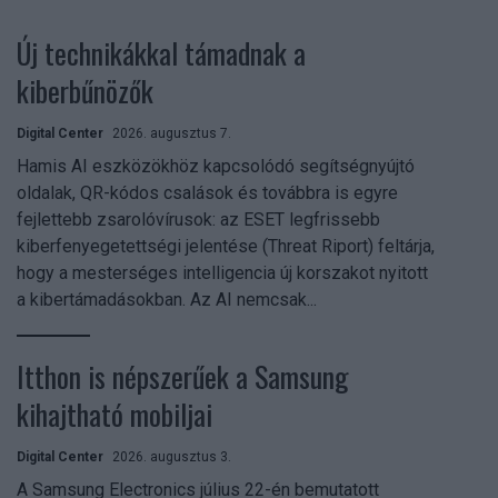
Új technikákkal támadnak a
kiberbűnözők
Digital Center
2026. augusztus 7.
Hamis AI eszközökhöz kapcsolódó segítségnyújtó
oldalak, QR-kódos csalások és továbbra is egyre
fejlettebb zsarolóvírusok: az ESET legfrissebb
kiberfenyegetettségi jelentése (Threat Riport) feltárja,
hogy a mesterséges intelligencia új korszakot nyitott
a kibertámadásokban. Az AI nemcsak...
Itthon is népszerűek a Samsung
kihajtható mobiljai
Digital Center
2026. augusztus 3.
A Samsung Electronics július 22-én bemutatott