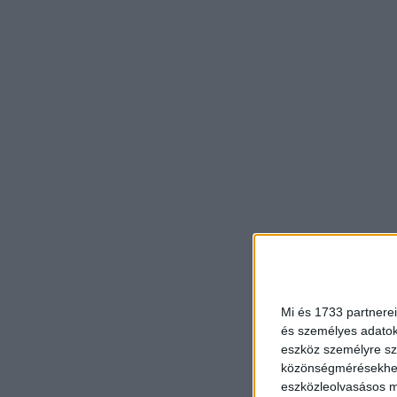
Mi és 1733 partnerei
és személyes adatoka
eszköz személyre sz
közönségmérésekhez 
eszközleolvasásos mó