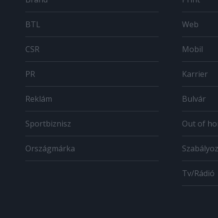
BTL
Web
CSR
Mobil
PR
Karrier
Reklám
Bulvár
Sportbiznisz
Out of h
Országmárka
Szabályo
Tv/Rádió