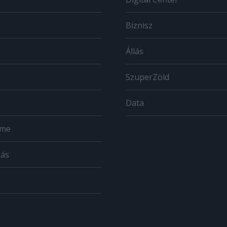
Biznisz
Állás
SzuperZöld
Data
ome
zás