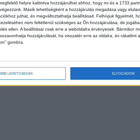
megfelelő helyre kattintva hozzájárulhat ahhoz, hogy mi és a 1733 partne
 végezzünk. Másik lehetőségként a hozzájárulás megadása vagy elutasí
iókhoz juthat, és megváltoztathatja beállításait.
Felhívjuk figyelmét, 
ezeléséhez nem feltétlenül szükséges az Ön hozzájárulása, de jogában 
zelés ellen. A beállításai csak erre a weboldalra érvényesek. Bármikor m
isszavonhatja hozzájárulását, ha visszatér erre az oldalra, és rákattint a
lem" gombra.
ÁBBI LEHETŐSÉGEK
ELFOGADOM