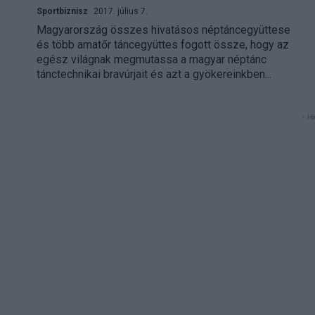
Sportbiznisz
2017. július 7.
Magyarország összes hivatásos néptáncegyüttese
és több amatőr táncegyüttes fogott össze, hogy az
egész világnak megmutassa a magyar néptánc
tánctechnikai bravúrjait és azt a gyökereinkben...
- Hi