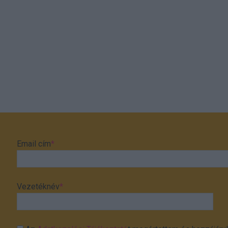
Email cím
*
Vezetéknév
*