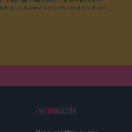
ok, hogy a MédiaHírek Kft. az általam megadott e-
üldjön, az adataimat kezelje és kapcsolatba lépjen
INFORMÁCIÓK
Marketing & Média magazin