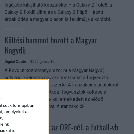
legújabb kihajtható készülékei – a Galaxy Z Fold8, a
Galaxy Z Fold8 Ultra és a Galaxy Z Flip8 – iránti
érdeklődés a magyar piacon is felülmúlja a korábbi...
Költési bummot hozott a Magyar
Nagydíj
Digital Center
2026. július 30.
A Revolut közleménye szerint a Magyar Nagydíj
hétvégéje jelentős növekedést mutat a fogyasztói
aktivitásban Budapest szerte. A tranzakciós adatokból
kiderül, hogy a nemzetközi fogyasztók költése a
a
versenyhétvégén 26%-kal emelkedett az előző
l sütik formájában,
hétvégéhez viszonyítva. A tranzakciók...
at, amelyeket az
z,
Rekordok dőltek az ORF-nél: a futball-vb
reink
iókat is