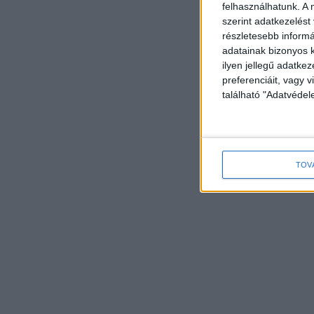
felhasználhatunk. A 
szerint adatkezelést
részletesebb informác
adatainak bizonyos k
ilyen jellegű adatke
preferenciáit, vagy v
található "Adatvéde
TOV