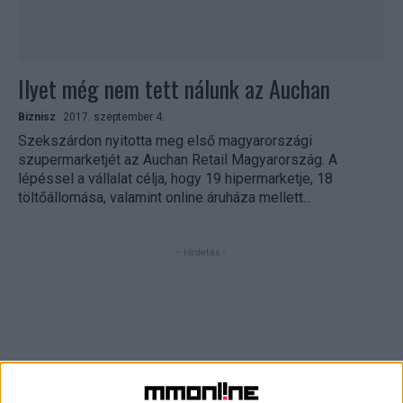
Ilyet még nem tett nálunk az Auchan
Biznisz
2017. szeptember 4.
Szekszárdon nyitotta meg első magyarországi
szupermarketjét az Auchan Retail Magyarország. A
lépéssel a vállalat célja, hogy 19 hipermarketje, 18
töltőállomása, valamint online áruháza mellett...
- Hirdetés -