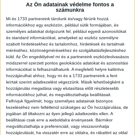
Az Ön adatainak védelme fontos a
A RADIOCAFÉN
számunkra
Mi és 1733 partnereink tárolunk és/vagy férünk hozzá
információkhoz egy eszközön, például sütik formájában, és
személyes adatokat dolgozunk fel, például egyedi azonosítókat
és standard információkat, amelyeket az eszköz személyre
szabott hirdetésekhez és tartalomhoz, hirdetések és tartalmak
méréséhez, közönségmérésekhez és szolgáltatásfejlesztéshez
küld.
Az Ön engedélyével mi és a partnereink eszközleolvasásos
módszerrel szerzett pontos geolokációs adatokat és azonosítási
információkat is felhasználhatunk. A megfelelő helyre kattintva
hozzájárulhat ahhoz, hogy mi és a 1733 partnereink a fent
Korábbi adások
leírtak szerint adatkezelést végezzünk. Másik lehetőségként a
hozzájárulás megadása vagy elutasítása előtt részletesebb
A rovat támogatói:
információkhoz juthat, és megváltoztathatja beállításait.
Felhívjuk figyelmét, hogy személyes adatainak bizonyos
kezeléséhez nem feltétlenül szükséges az Ön hozzájárulása, de
jogában áll tiltakozni az ilyen jellegű adatkezelés ellen. A
beállításai csak erre a weboldalra érvényesek. Bármikor
megváltoztathatja a preferenciáit, vagy visszavonhatja
hozzájárulását, ha visszatér erre az oldalra, és rákattint az oldal