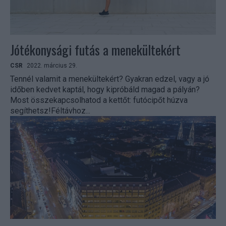
Jótékonysági futás a menekültekért
CSR
2022. március 29.
Tennél valamit a menekültekért? Gyakran edzel, vagy a jó
időben kedvet kaptál, hogy kipróbáld magad a pályán?
Most összekapcsolhatod a kettőt: futócipőt húzva
segíthetsz!Féltávhoz...