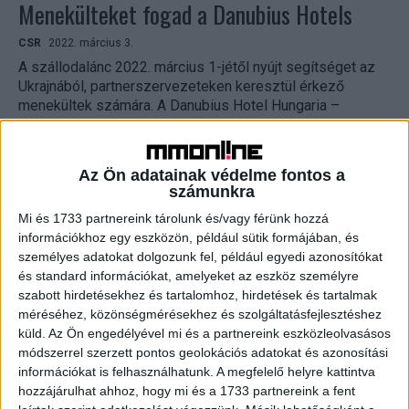
Menekülteket fogad a Danubius Hotels
CSR
2022. március 3.
A szállodalánc 2022. március 1-jétől nyújt segítséget az
Ukrajnából, partnerszervezeteken keresztül érkező
menekültek számára. A Danubius Hotel Hungaria –
Magyarország legtöbb szobával rendelkező szállodája...
Az Ön adatainak védelme fontos a
számunkra
Mi és 1733 partnereink tárolunk és/vagy férünk hozzá
információkhoz egy eszközön, például sütik formájában, és
személyes adatokat dolgozunk fel, például egyedi azonosítókat
és standard információkat, amelyeket az eszköz személyre
szabott hirdetésekhez és tartalomhoz, hirdetések és tartalmak
méréséhez, közönségmérésekhez és szolgáltatásfejlesztéshez
küld.
Az Ön engedélyével mi és a partnereink eszközleolvasásos
Gyűjtőponttá alakította irodáját az
módszerrel szerzett pontos geolokációs adatokat és azonosítási
Uniomedia
információkat is felhasználhatunk. A megfelelő helyre kattintva
hozzájárulhat ahhoz, hogy mi és a 1733 partnereink a fent
CSR
2022. március 2.