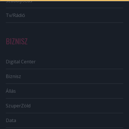
Szabályozás
Tv/Rádió
BIZNISZ
Digital Center
Biznisz
Állás
SzuperZöld
Data