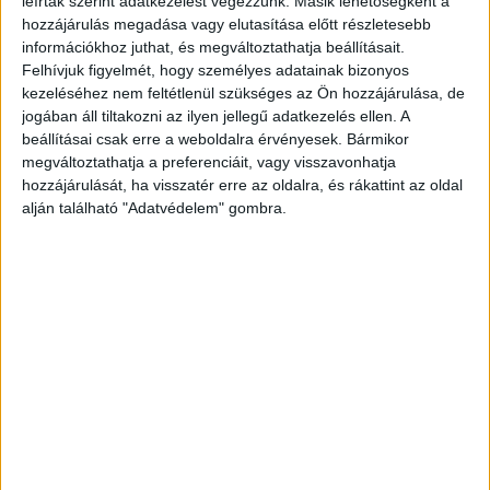
leírtak szerint adatkezelést végezzünk. Másik lehetőségként a
hozzájárulás megadása vagy elutasítása előtt részletesebb
Az Uniomedia munkatársai úgy döntöttek, hogy a Baptista
információkhoz juthat, és megváltoztathatja beállításait.
Szeretetszolgálattal együttműködve gyűjtőponttá alakítják
Felhívjuk figyelmét, hogy személyes adatainak bizonyos
irodájukat. Hétköznaponként 9 és 16 óra között várják a
kezeléséhez nem feltétlenül szükséges az Ön hozzájárulása, de
menekülők megsegítésére szánt...
jogában áll tiltakozni az ilyen jellegű adatkezelés ellen. A
beállításai csak erre a weboldalra érvényesek. Bármikor
megváltoztathatja a preferenciáit, vagy visszavonhatja
hozzájárulását, ha visszatér erre az oldalra, és rákattint az oldal
alján található "Adatvédelem" gombra.
Döbbenetes és elgondolkoztató filmsorozat
a Spektrumon
Tv/Rádió
2017. február 10.
Nagyszabású, lélegzetelállító dokumentumfilmet mutat be
3 egymást követő napon a Spektrum Magyarországon,