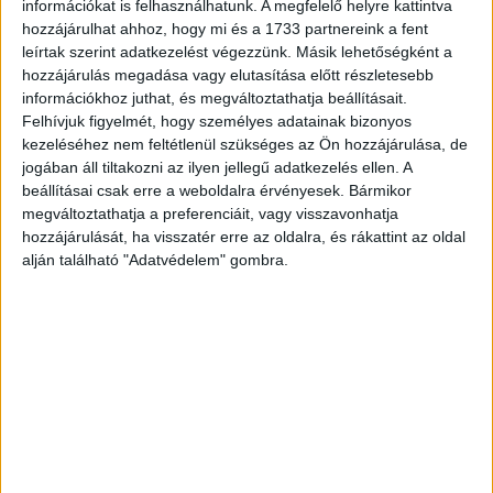
Az építőipar, azon belül a lakóingatlan fejlesztés is azon
információkat is felhasználhatunk. A megfelelő helyre kattintva
szektorok közé tartozik, melyet jelentős általános
hozzájárulhat ahhoz, hogy mi és a 1733 partnereink a fent
bizonytalanság kezdett övezni idén. Ennek a kockázatait
leírtak szerint adatkezelést végezzünk. Másik lehetőségként a
számos ingatlanfejlesztő...
hozzájárulás megadása vagy elutasítása előtt részletesebb
információkhoz juthat, és megváltoztathatja beállításait.
Felhívjuk figyelmét, hogy személyes adatainak bizonyos
kezeléséhez nem feltétlenül szükséges az Ön hozzájárulása, de
jogában áll tiltakozni az ilyen jellegű adatkezelés ellen. A
beállításai csak erre a weboldalra érvényesek. Bármikor
megváltoztathatja a preferenciáit, vagy visszavonhatja
hozzájárulását, ha visszatér erre az oldalra, és rákattint az oldal
alján található "Adatvédelem" gombra.
Kiderült, mi alapján választunk otthont
Kutatás
2022. március 17.
Ha lassan is, de bővülnek azok a preferenciák, amelyek az
új vagy újszerű lakást vásárlók döntéseit befolyásolják a
következő otthonuk kiválasztásakor – derül ki...