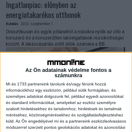
Ingatlanpiac: előnyben az
energiatakarékos otthonok
Kutatás
2022. szeptember 1.
Drasztikusan és egyik pillanatról a másikra nyílik az olló a
korszerű és a korszerűtlen lakóingatlanok rezsiköltségei
között. A lakásvásárlás előtt állók számára a BB...
Az Ön adatainak védelme fontos a
számunkra
Mi és 1733 partnereink tárolunk és/vagy férünk hozzá
információkhoz egy eszközön, például sütik formájában, és
személyes adatokat dolgozunk fel, például egyedi azonosítókat
és standard információkat, amelyeket az eszköz személyre
szabott hirdetésekhez és tartalomhoz, hirdetések és tartalmak
Bajba kerülhetnek a lakásvásárlók
méréséhez, közönségmérésekhez és szolgáltatásfejlesztéshez
küld.
Az Ön engedélyével mi és a partnereink eszközleolvasásos
Kutatás
2022. június 13.
módszerrel szerzett pontos geolokációs adatokat és azonosítási