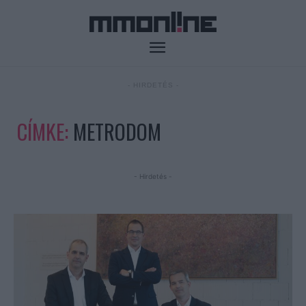
- HIRDETÉS -
CÍMKE:
METRODOM
- Hirdetés -