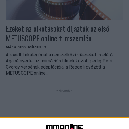
Ezeket az alkotásokat díjazták az első
METUSCOPE online filmszemlén
Média
2023. március 13.
A rövidfilmkategóriát a nemzetközi sikereket is elérő
Agapé nyerte, az animációs filmek között pedig Petri
György versének adaptációja, a Reggeli győzött a
METUSCOPE online...
- Hirdetés -