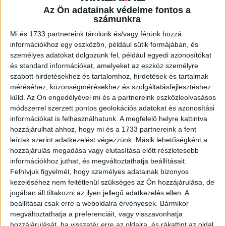
Az Ön adatainak védelme fontos a
számunkra
A RADIOCAFÉN
Mi és 1733 partnereink tárolunk és/vagy férünk hozzá
információkhoz egy eszközön, például sütik formájában, és
személyes adatokat dolgozunk fel, például egyedi azonosítókat
és standard információkat, amelyeket az eszköz személyre
szabott hirdetésekhez és tartalomhoz, hirdetések és tartalmak
méréséhez, közönségmérésekhez és szolgáltatásfejlesztéshez
küld.
Az Ön engedélyével mi és a partnereink eszközleolvasásos
módszerrel szerzett pontos geolokációs adatokat és azonosítási
információkat is felhasználhatunk. A megfelelő helyre kattintva
hozzájárulhat ahhoz, hogy mi és a 1733 partnereink a fent
leírtak szerint adatkezelést végezzünk. Másik lehetőségként a
hozzájárulás megadása vagy elutasítása előtt részletesebb
Korábbi adások
információkhoz juthat, és megváltoztathatja beállításait.
Felhívjuk figyelmét, hogy személyes adatainak bizonyos
A rovat támogatói:
kezeléséhez nem feltétlenül szükséges az Ön hozzájárulása, de
jogában áll tiltakozni az ilyen jellegű adatkezelés ellen. A
beállításai csak erre a weboldalra érvényesek. Bármikor
megváltoztathatja a preferenciáit, vagy visszavonhatja
hozzájárulását, ha visszatér erre az oldalra, és rákattint az oldal