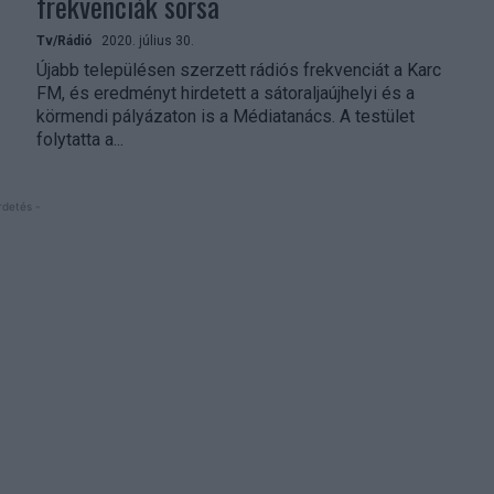
frekvenciák sorsa
Tv/Rádió
2020. július 30.
Újabb településen szerzett rádiós frekvenciát a Karc
FM, és eredményt hirdetett a sátoraljaújhelyi és a
körmendi pályázaton is a Médiatanács. A testület
folytatta a...
rdetés -