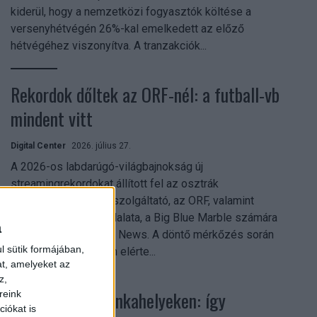
kiderül, hogy a nemzetközi fogyasztók költése a
versenyhétvégén 26%-kal emelkedett az előző
hétvégéhez viszonyítva. A tranzakciók...
Rekordok dőltek az ORF-nél: a futball-vb
mindent vitt
Digital Center
2026. július 27.
A 2026-os labdarúgó-világbajnokság új
streamingrekordokat állított fel az osztrák
közszolgálati műsorszolgáltató, az ORF, valamint
technológiai leányvállalata, a Big Blue Marble számára
a
– írja a Broadband TV News. A döntő mérkőzés során
l sütik formájában,
az átlagos nézőszám elérte...
at, amelyeket az
z,
Shadow AI a munkahelyeken: így
reink
iókat is