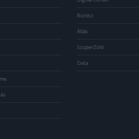
Biznisz
Állás
SzuperZöld
Data
ome
zás