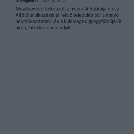
Országmárka
2022. július 12.
Mezőkövesd felkészült a nyárra. A Bükkalja és az
Alföld találkozásánál fekvő település bár a matyó
népművészetéről és a különleges gyógyfürdőjéről
híres, talán kevesen tudják,...
- Hi