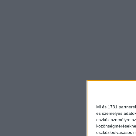
Mi és 1731 partnerei
és személyes adatoka
eszköz személyre sz
közönségmérésekhez 
eszközleolvasásos mó