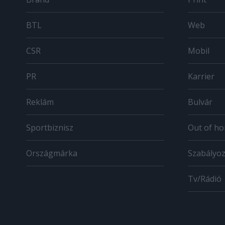
BTL
Web
CSR
Mobil
PR
Karrier
Reklám
Bulvár
Sportbiznisz
Out of h
Országmárka
Szabályo
Tv/Rádió