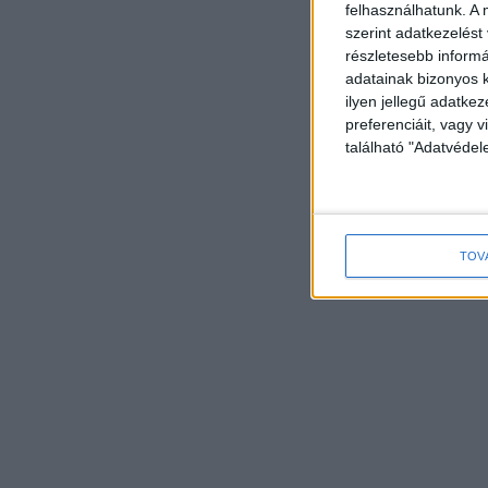
felhasználhatunk. A 
szerint adatkezelést
részletesebb informác
adatainak bizonyos k
ilyen jellegű adatke
preferenciáit, vagy v
található "Adatvéde
TOV