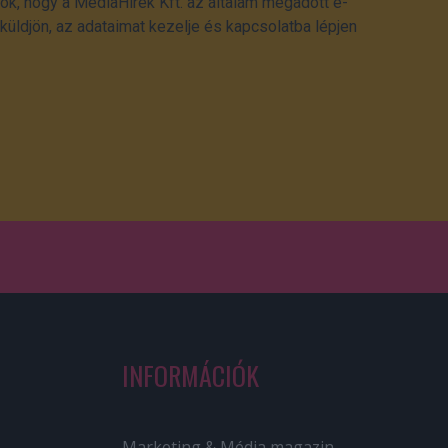
ok, hogy a MédiaHírek Kft. az általam megadott e-
üldjön, az adataimat kezelje és kapcsolatba lépjen
INFORMÁCIÓK
Marketing & Média magazin