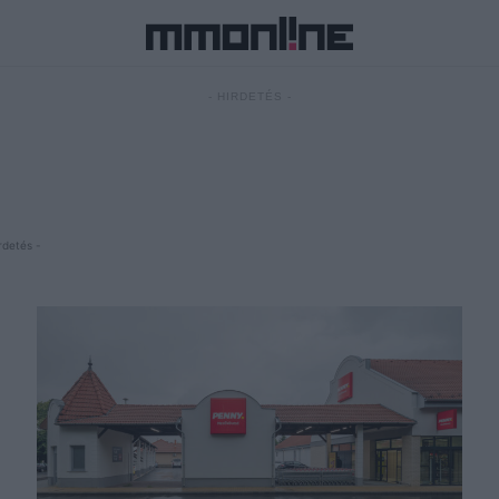
- HIRDETÉS -
rdetés -