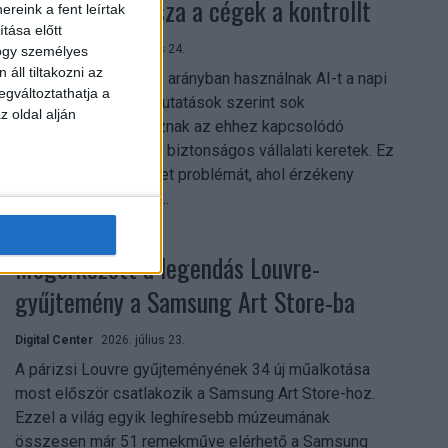
szerezhetik vissza a cégek a kontrollt
reink a fent leírtak
tása előtt
Digital Center
2026. július 24.
hogy személyes
áll tiltakozni az
A munkavállalók nagy arányban használnak AI-t a napi
egváltoztathatja a
munkában, ám friss kutatások szerint sok
z oldal alján
szervezetnél hiányoznak az ehhez kapcsolódó
világos irányelvek és biztonságos vállalati keretek. Ez
különösen ott jelenthet problémát, ahol érzékeny
üzleti információkkal...
Megérkezett a legendás Louvre-
gyűjtemény a Samsung Art Store-ba
Digital Center
2026. július 23.
A párizsi Louvre gyűjteményének 34 új műalkotása
most először csatlakozik a Samsung Art Store-hoz.
Ezzel a világ egyik leghíresebb múzeumának
összesen már 51 remekműve elérhető a Samsung