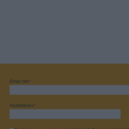
Email cím
*
Vezetéknév
*