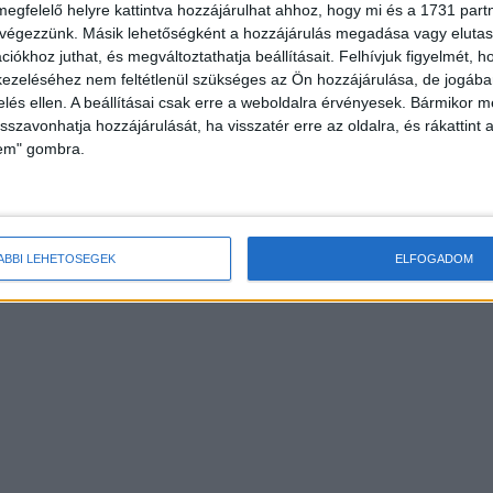
megfelelő helyre kattintva hozzájárulhat ahhoz, hogy mi és a 1731 partne
 végezzünk. Másik lehetőségként a hozzájárulás megadása vagy elutasí
iókhoz juthat, és megváltoztathatja beállításait.
Felhívjuk figyelmét, 
ezeléséhez nem feltétlenül szükséges az Ön hozzájárulása, de jogában 
zelés ellen. A beállításai csak erre a weboldalra érvényesek. Bármikor m
isszavonhatja hozzájárulását, ha visszatér erre az oldalra, és rákattint a
lem" gombra.
ÁBBI LEHETŐSÉGEK
ELFOGADOM