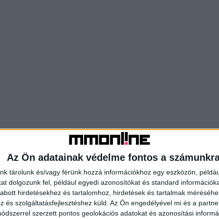
Az Ön adatainak védelme fontos a számunkr
nk tárolunk és/vagy férünk hozzá információkhoz egy eszközön, példáu
t dolgozunk fel, például egyedi azonosítókat és standard információk
abott hirdetésekhez és tartalomhoz, hirdetések és tartalmak méréséhe
és szolgáltatásfejlesztéshez küld.
Az Ön engedélyével mi és a partne
dszerrel szerzett pontos geolokációs adatokat és azonosítási informác