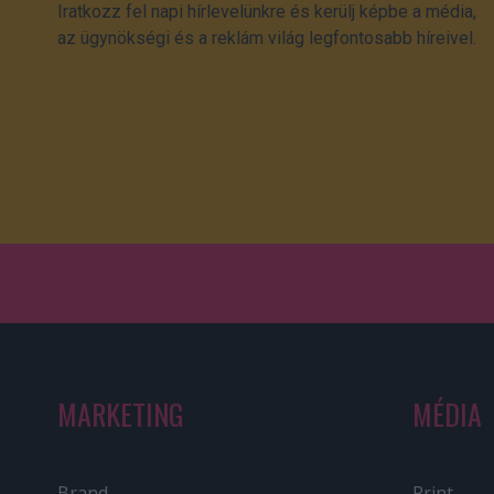
Iratkozz fel napi hírlevelünkre és kerülj képbe a média,
az ügynökségi és a reklám világ legfontosabb híreivel.
MARKETING
MÉDIA
Brand
Print