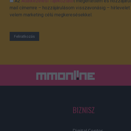
Az
Adatkezelési Tájékoztató
t megértettem és hozzájárul
mail címemre – hozzájárulásom visszavonásig – hírlevelet k
velem marketing célú megkeresésekkel.
BIZNISZ
Digital Center