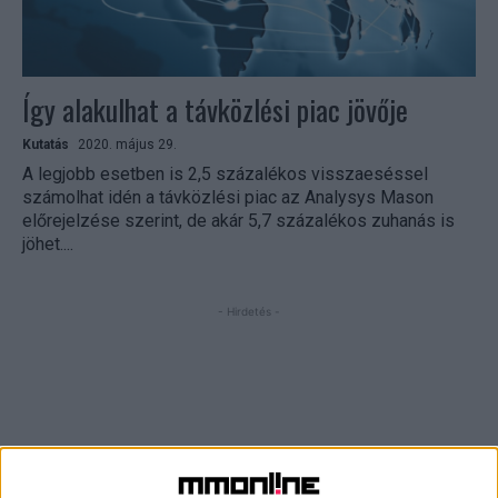
Így alakulhat a távközlési piac jövője
Kutatás
2020. május 29.
A legjobb esetben is 2,5 százalékos visszaeséssel
számolhat idén a távközlési piac az Analysys Mason
előrejelzése szerint, de akár 5,7 százalékos zuhanás is
jöhet....
- Hirdetés -