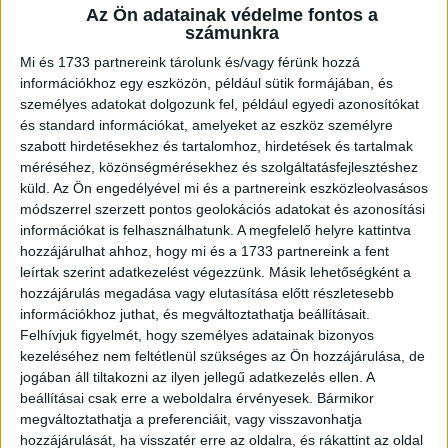
Az Ön adatainak védelme fontos a
A RADIOCAFÉN
számunkra
Mi és 1733 partnereink tárolunk és/vagy férünk hozzá
információkhoz egy eszközön, például sütik formájában, és
személyes adatokat dolgozunk fel, például egyedi azonosítókat
és standard információkat, amelyeket az eszköz személyre
szabott hirdetésekhez és tartalomhoz, hirdetések és tartalmak
méréséhez, közönségmérésekhez és szolgáltatásfejlesztéshez
küld.
Az Ön engedélyével mi és a partnereink eszközleolvasásos
módszerrel szerzett pontos geolokációs adatokat és azonosítási
információkat is felhasználhatunk. A megfelelő helyre kattintva
hozzájárulhat ahhoz, hogy mi és a 1733 partnereink a fent
Korábbi adások
leírtak szerint adatkezelést végezzünk. Másik lehetőségként a
hozzájárulás megadása vagy elutasítása előtt részletesebb
A rovat támogatói:
információkhoz juthat, és megváltoztathatja beállításait.
Felhívjuk figyelmét, hogy személyes adatainak bizonyos
kezeléséhez nem feltétlenül szükséges az Ön hozzájárulása, de
jogában áll tiltakozni az ilyen jellegű adatkezelés ellen. A
beállításai csak erre a weboldalra érvényesek. Bármikor
megváltoztathatja a preferenciáit, vagy visszavonhatja
hozzájárulását, ha visszatér erre az oldalra, és rákattint az oldal