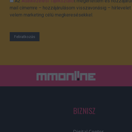
Az
Adatkezelési Tájékoztató
t megértettem és hozzájárul
mail címemre – hozzájárulásom visszavonásig – hírlevelet k
velem marketing célú megkeresésekkel.
BIZNISZ
Digital Center