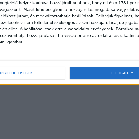
megfelelő helyre kattintva hozzájárulhat ahhoz, hogy mi és a 1731 partne
 végezzünk. Másik lehetőségként a hozzájárulás megadása vagy elutasí
iókhoz juthat, és megváltoztathatja beállításait.
Felhívjuk figyelmét, 
ezeléséhez nem feltétlenül szükséges az Ön hozzájárulása, de jogában 
zelés ellen. A beállításai csak erre a weboldalra érvényesek. Bármikor m
isszavonhatja hozzájárulását, ha visszatér erre az oldalra, és rákattint a
lem" gombra.
ÁBBI LEHETŐSÉGEK
ELFOGADOM