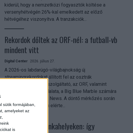
kiderül, hogy a nemzetközi fogyasztók költése a
versenyhétvégén 26%-kal emelkedett az előző
hétvégéhez viszonyítva. A tranzakciók...
Rekordok dőltek az ORF-nél: a futball-vb
mindent vitt
Digital Center
2026. július 27.
A 2026-os labdarúgó-világbajnokság új
streamingrekordokat állított fel az osztrák
közszolgálati műsorszolgáltató, az ORF, valamint
technológiai leányvállalata, a Big Blue Marble számára
a
– írja a Broadband TV News. A döntő mérkőzés során
l sütik formájában,
az átlagos nézőszám elérte...
at, amelyeket az
z,
Shadow AI a munkahelyeken: így
reink
iókat is