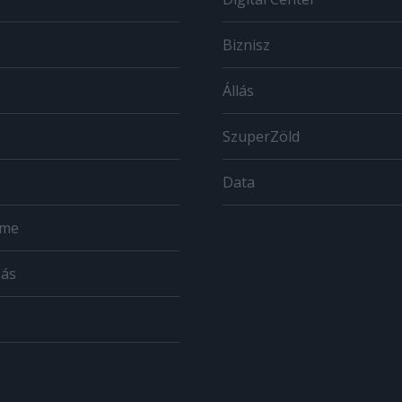
Biznisz
Állás
SzuperZöld
Data
ome
zás