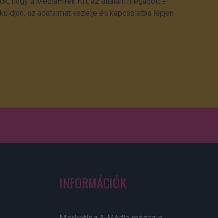
ok, hogy a MédiaHírek Kft. az általam megadott e-
üldjön, az adataimat kezelje és kapcsolatba lépjen
INFORMÁCIÓK
Marketing & Média magazin