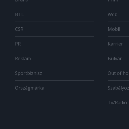
BTL
Web
CSR
Mobil
PR
Karrier
Reklám
Bulvár
Sportbiznisz
Out of h
Országmárka
Szabályo
Tv/Rádió