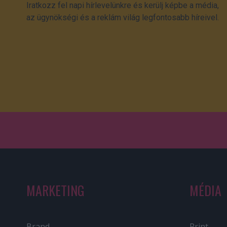
Iratkozz fel napi hírlevelünkre és kerülj képbe a média,
az ügynökségi és a reklám világ legfontosabb híreivel.
MARKETING
MÉDIA
Brand
Print