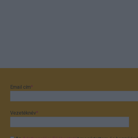
Email cím
*
Vezetéknév
*