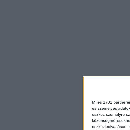
Mi és 1731 partnerei
és személyes adatoka
eszköz személyre sz
közönségmérésekhez 
eszközleolvasásos mó