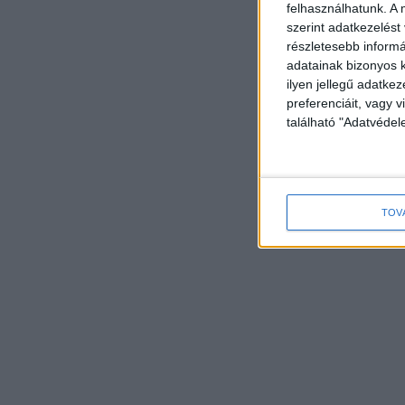
felhasználhatunk. A 
szerint adatkezelést
részletesebb informác
adatainak bizonyos k
ilyen jellegű adatke
preferenciáit, vagy v
található "Adatvéde
TOV