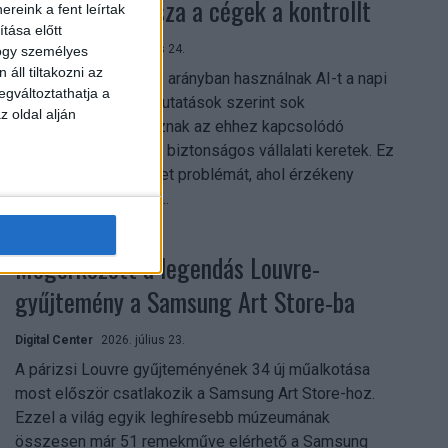
szerezhetik vissza a cégek a kontrollt
reink a fent leírtak
tása előtt
Digital Center
2026. július 24.
hogy személyes
áll tiltakozni az
A munkavállalók nagy arányban használnak AI-t a napi
egváltoztathatja a
munkában, ám friss kutatások szerint sok
z oldal alján
szervezetnél hiányoznak az ehhez kapcsolódó
világos irányelvek és biztonságos vállalati keretek. Ez
különösen ott jelenthet problémát, ahol érzékeny
üzleti információkkal...
Megérkezett a legendás Louvre-
gyűjtemény a Samsung Art Store-ba
Digital Center
2026. július 23.
A párizsi Louvre gyűjteményének 34 új műalkotása
most először csatlakozik a Samsung Art Store-hoz.
Ezzel a világ egyik leghíresebb múzeumának
összesen már 51 remekműve elérhető a Samsung