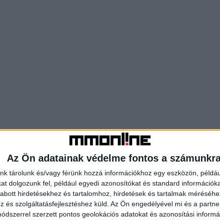
Az Ön adatainak védelme fontos a számunkr
nk tárolunk és/vagy férünk hozzá információkhoz egy eszközön, példáu
t dolgozunk fel, például egyedi azonosítókat és standard információk
abott hirdetésekhez és tartalomhoz, hirdetések és tartalmak méréséhe
és szolgáltatásfejlesztéshez küld.
Az Ön engedélyével mi és a partne
dszerrel szerzett pontos geolokációs adatokat és azonosítási informác