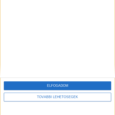
márkák növekedésének első...
Blaskó Nikolett és Turóczi András a
Reklamátorban
Marketing
2025. december 16.
ELFOGADOM
A Magyar Reklámszövetség (MRSZ) Reklamátor
podcastsorozatának legújabb, 15. epizódjában az
TOVÁBBI LEHETŐSÉGEK
ügynökségek kaptak főszerepet a Fókuszban az
ügynökségek: hálózatban vagy függetlenül? címmel.
Stúdióvendégek: Blaskó Nikolett,...