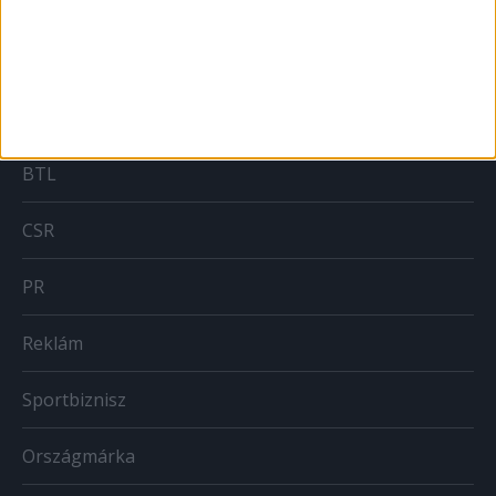
MARKETING
Brand
BTL
CSR
PR
Reklám
Sportbiznisz
Országmárka