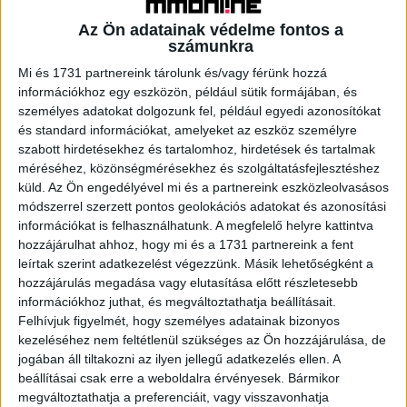
MRSZ
Az Ön adatainak védelme fontos a
számunkra
Marketing
2026. május 21.
Mi és 1731 partnereink tárolunk és/vagy férünk hozzá
A Magyar Reklámszövetség (MRSZ) transzparens,
információkhoz egy eszközön, például sütik formájában, és
széleskörű iparági újratervezés programot hirdet, közös
személyes adatokat dolgozunk fel, például egyedi azonosítókat
gondolkodásra és cselekvésre invitálva a teljes szakmát.
és standard információkat, amelyeket az eszköz személyre
Az MRSZ vezetésével a szakmai szervezetek...
szabott hirdetésekhez és tartalomhoz, hirdetések és tartalmak
méréséhez, közönségmérésekhez és szolgáltatásfejlesztéshez
küld.
Az Ön engedélyével mi és a partnereink eszközleolvasásos
módszerrel szerzett pontos geolokációs adatokat és azonosítási
információkat is felhasználhatunk. A megfelelő helyre kattintva
hozzájárulhat ahhoz, hogy mi és a 1731 partnereink a fent
leírtak szerint adatkezelést végezzünk. Másik lehetőségként a
hozzájárulás megadása vagy elutasítása előtt részletesebb
információkhoz juthat, és megváltoztathatja beállításait.
Felhívjuk figyelmét, hogy személyes adatainak bizonyos
kezeléséhez nem feltétlenül szükséges az Ön hozzájárulása, de
A reklámadó végleges kivezetésében bízik
jogában áll tiltakozni az ilyen jellegű adatkezelés ellen. A
az MRSZ
beállításai csak erre a weboldalra érvényesek. Bármikor
megváltoztathatja a preferenciáit, vagy visszavonhatja