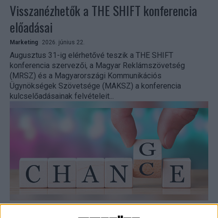
Visszanézhetők a THE SHIFT konferencia
előadásai
Marketing
2026. június 22.
Augusztus 31-ig elérhetővé teszik a THE SHIFT
konferencia szervezői, a Magyar Reklámszövetség
(MRSZ) és a Magyarországi Kommunikációs
Ügynökségek Szövetsége (MAKSZ) a konferencia
kulcselőadásainak felvételeit...
Iparági újratervezés programot hirdet az