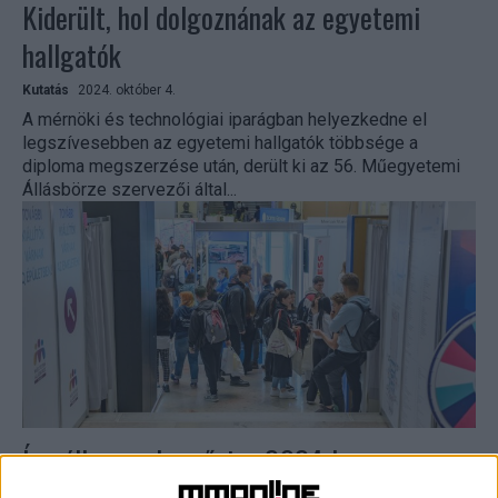
Kiderült, hol dolgoznának az egyetemi
hallgatók
Kutatás
2024. október 4.
A mérnöki és technológiai iparágban helyezkedne el
legszívesebben az egyetemi hallgatók többsége a
diploma megszerzése után, derült ki az 56. Műegyetemi
Állásbörze szervezői által...
Így áll a munkaerőpiac 2024-ben
Kutatás
2024. március 21.