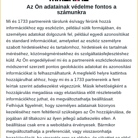
Az Ön adatainak védelme fontos a
Felkészülten vágnak neki az álláskeresésnek az aktív
számunkra
munkakeresők: kérdések összeírásával, vázlatok
készítésével és a cég áttekintésével készülnek egy-egy
Mi és 1733 partnereink tárolunk és/vagy férünk hozzá
állásinterjúra a jelentkezők, akiknek a többsége...
információkhoz egy eszközön, például sütik formájában, és
személyes adatokat dolgozunk fel, például egyedi azonosítókat
és standard információkat, amelyeket az eszköz személyre
szabott hirdetésekhez és tartalomhoz, hirdetések és tartalmak
méréséhez, közönségmérésekhez és szolgáltatásfejlesztéshez
küld.
Az Ön engedélyével mi és a partnereink eszközleolvasásos
módszerrel szerzett pontos geolokációs adatokat és azonosítási
információkat is felhasználhatunk. A megfelelő helyre kattintva
hozzájárulhat ahhoz, hogy mi és a 1733 partnereink a fent
leírtak szerint adatkezelést végezzünk. Másik lehetőségként a
hozzájárulás megadása vagy elutasítása előtt részletesebb
Nem a SZÉP kártyával lehet leginkább
információkhoz juthat, és megváltoztathatja beállításait.
Felhívjuk figyelmét, hogy személyes adatainak bizonyos
motiválni az álláskeresőket
kezeléséhez nem feltétlenül szükséges az Ön hozzájárulása, de
jogában áll tiltakozni az ilyen jellegű adatkezelés ellen. A
Kutatás
2023. október 10.
beállításai csak erre a weboldalra érvényesek. Bármikor
A munkavállalók és a munkáltatók szerint is a bérezés a
megváltoztathatja a preferenciáit, vagy visszavonhatja
legfontosabb szempont a munkahelyválasztás során,
hozzájárulását, ha visszatér erre az oldalra, és rákattint az oldal