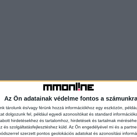
Az Ön adatainak védelme fontos a számunkr
nk tárolunk és/vagy férünk hozzá információkhoz egy eszközön, példáu
t dolgozunk fel, például egyedi azonosítókat és standard információk
abott hirdetésekhez és tartalomhoz, hirdetések és tartalmak méréséhe
és szolgáltatásfejlesztéshez küld.
Az Ön engedélyével mi és a partne
dszerrel szerzett pontos geolokációs adatokat és azonosítási informác