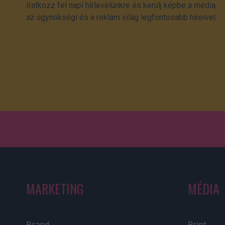
Iratkozz fel napi hírlevelünkre és kerülj képbe a média,
az ügynökségi és a reklám világ legfontosabb híreivel.
MARKETING
MÉDIA
Brand
Print