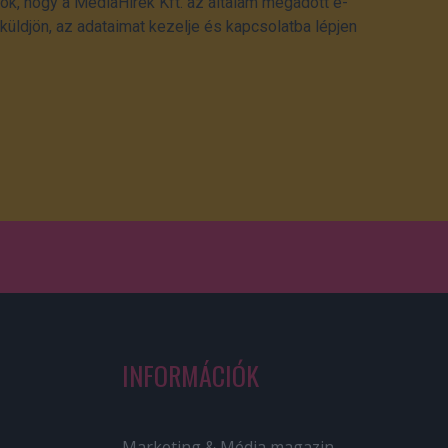
ok, hogy a MédiaHírek Kft. az általam megadott e-
üldjön, az adataimat kezelje és kapcsolatba lépjen
INFORMÁCIÓK
Marketing & Média magazin