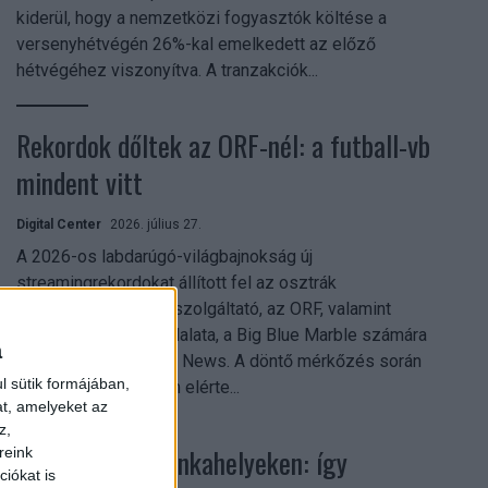
kiderül, hogy a nemzetközi fogyasztók költése a
versenyhétvégén 26%-kal emelkedett az előző
hétvégéhez viszonyítva. A tranzakciók...
Rekordok dőltek az ORF-nél: a futball-vb
mindent vitt
Digital Center
2026. július 27.
A 2026-os labdarúgó-világbajnokság új
streamingrekordokat állított fel az osztrák
közszolgálati műsorszolgáltató, az ORF, valamint
technológiai leányvállalata, a Big Blue Marble számára
a
– írja a Broadband TV News. A döntő mérkőzés során
l sütik formájában,
az átlagos nézőszám elérte...
at, amelyeket az
z,
Shadow AI a munkahelyeken: így
reink
iókat is