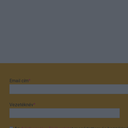
Email cím
*
Vezetéknév
*