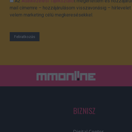
Az
Adatkezelési Tájékoztató
t megértettem és hozzájárul
mail címemre – hozzájárulásom visszavonásig – hírlevelet k
velem marketing célú megkeresésekkel.
BIZNISZ
Digital Center