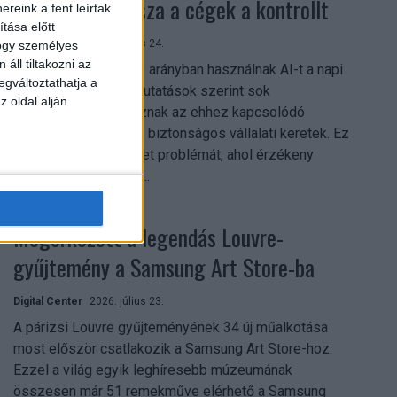
szerezhetik vissza a cégek a kontrollt
reink a fent leírtak
tása előtt
Digital Center
2026. július 24.
hogy személyes
áll tiltakozni az
A munkavállalók nagy arányban használnak AI-t a napi
egváltoztathatja a
munkában, ám friss kutatások szerint sok
z oldal alján
szervezetnél hiányoznak az ehhez kapcsolódó
világos irányelvek és biztonságos vállalati keretek. Ez
különösen ott jelenthet problémát, ahol érzékeny
üzleti információkkal...
Megérkezett a legendás Louvre-
gyűjtemény a Samsung Art Store-ba
Digital Center
2026. július 23.
A párizsi Louvre gyűjteményének 34 új műalkotása
most először csatlakozik a Samsung Art Store-hoz.
Ezzel a világ egyik leghíresebb múzeumának
összesen már 51 remekműve elérhető a Samsung