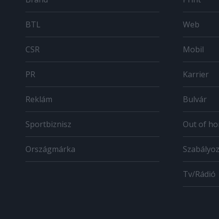
BTL
Web
CSR
Mobil
PR
Karrier
Reklám
Bulvár
Sportbiznisz
Out of h
Országmárka
Szabályo
Tv/Rádió