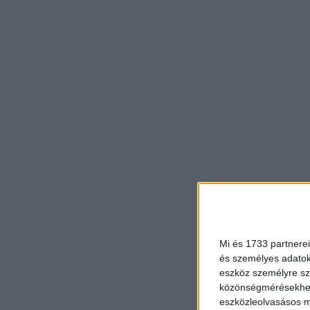
Mi és 1733 partnerei
és személyes adatoka
eszköz személyre sz
közönségmérésekhez 
eszközleolvasásos mó