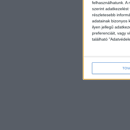
felhasználhatunk. A 
szerint adatkezelést
részletesebb informác
adatainak bizonyos k
ilyen jellegű adatke
preferenciáit, vagy v
található "Adatvéde
TOV