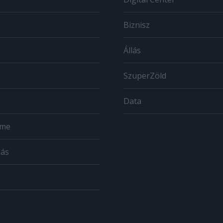
Biznisz
Állás
SzuperZöld
Data
ome
zás