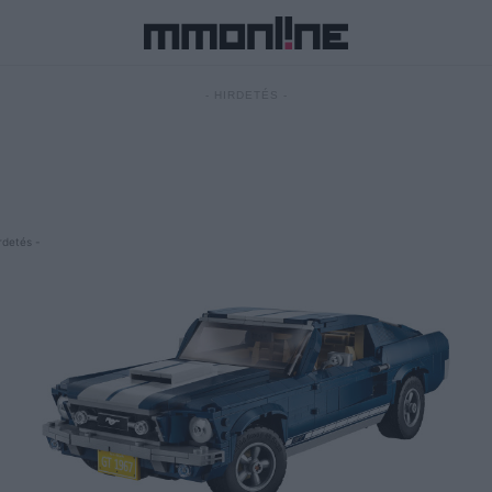
- HIRDETÉS -
rdetés -