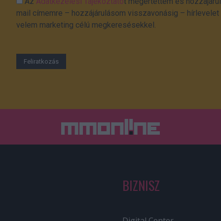
Az
Adatkezelési Tájékoztató
t megértettem és hozzájárul
mail címemre – hozzájárulásom visszavonásig – hírlevelet k
velem marketing célú megkeresésekkel.
BIZNISZ
Digital Center