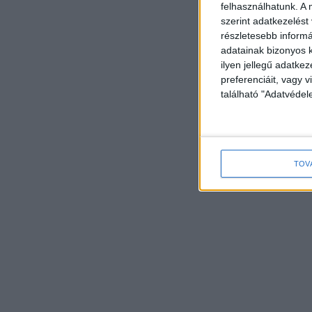
felhasználhatunk. A 
szerint adatkezelést
részletesebb informác
adatainak bizonyos k
ilyen jellegű adatke
preferenciáit, vagy v
található "Adatvéde
TOV