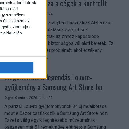
szerezhetik vissza a cégek a kontrollt
reink a fent leírtak
tása előtt
Digital Center
2026. július 24.
hogy személyes
áll tiltakozni az
A munkavállalók nagy arányban használnak AI-t a napi
egváltoztathatja a
munkában, ám friss kutatások szerint sok
z oldal alján
szervezetnél hiányoznak az ehhez kapcsolódó
világos irányelvek és biztonságos vállalati keretek. Ez
különösen ott jelenthet problémát, ahol érzékeny
üzleti információkkal...
Megérkezett a legendás Louvre-
gyűjtemény a Samsung Art Store-ba
Digital Center
2026. július 23.
A párizsi Louvre gyűjteményének 34 új műalkotása
most először csatlakozik a Samsung Art Store-hoz.
Ezzel a világ egyik leghíresebb múzeumának
összesen már 51 remekműve elérhető a Samsung