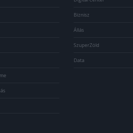
Biznisz
Állás
SzuperZöld
Data
ome
zás