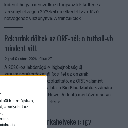
kiderül, hogy a nemzetközi fogyasztók költése a
versenyhétvégén 26%-kal emelkedett az előző
hétvégéhez viszonyítva. A tranzakciók...
Rekordok dőltek az ORF-nél: a futball-vb
mindent vitt
Digital Center
2026. július 27.
A 2026-os labdarúgó-világbajnokság új
streamingrekordokat állított fel az osztrák
közszolgálati műsorszolgáltató, az ORF, valamint
technológiai leányvállalata, a Big Blue Marble számára
a
– írja a Broadband TV News. A döntő mérkőzés során
l sütik formájában,
az átlagos nézőszám elérte...
at, amelyeket az
z,
Shadow AI a munkahelyeken: így
reink
iókat is