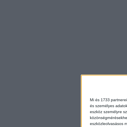
Mi és 1733 partnerei
és személyes adatoka
eszköz személyre sz
közönségmérésekhez 
eszközleolvasásos mó