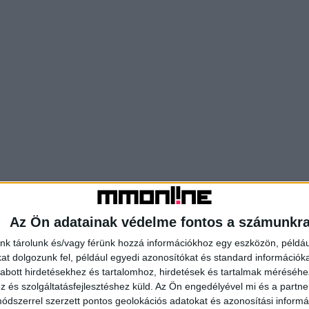
Az Ön adatainak védelme fontos a számunkr
nk tárolunk és/vagy férünk hozzá információkhoz egy eszközön, példáu
t dolgozunk fel, például egyedi azonosítókat és standard információk
abott hirdetésekhez és tartalomhoz, hirdetések és tartalmak méréséhe
és szolgáltatásfejlesztéshez küld.
Az Ön engedélyével mi és a partne
dszerrel szerzett pontos geolokációs adatokat és azonosítási informác