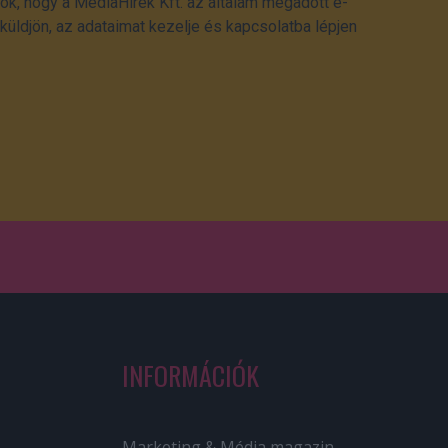
ok, hogy a MédiaHírek Kft. az általam megadott e-
üldjön, az adataimat kezelje és kapcsolatba lépjen
INFORMÁCIÓK
Marketing & Média magazin