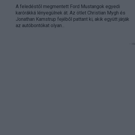
A feledéstől megmentett Ford Mustangok egyedi
karórákká lényegülnek át. Az ötlet Christian Mygh és
Jonathan Kamstrup fejéből pattant ki, akik együtt járják
az autóbontókat olyan...
- Hi