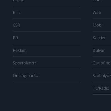
BTL
Web
CSR
Mobil
PR
Karrier
Reklám
Bulvár
Sportbiznisz
Out of h
Országmárka
Szabályo
Tv/Rádió