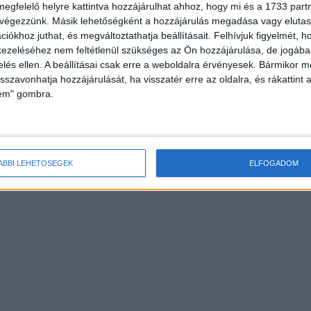
megfelelő helyre kattintva hozzájárulhat ahhoz, hogy mi és a 1733 partne
 végezzünk. Másik lehetőségként a hozzájárulás megadása vagy elutasí
iókhoz juthat, és megváltoztathatja beállításait.
Felhívjuk figyelmét, 
ezeléséhez nem feltétlenül szükséges az Ön hozzájárulása, de jogában 
zelés ellen. A beállításai csak erre a weboldalra érvényesek. Bármikor m
isszavonhatja hozzájárulását, ha visszatér erre az oldalra, és rákattint a
lem" gombra.
ÁBBI LEHETŐSÉGEK
ELFOGADOM