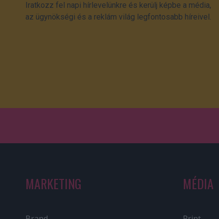
Iratkozz fel napi hírlevelünkre és kerülj képbe a média,
az ügynökségi és a reklám világ legfontosabb híreivel.
MARKETING
MÉDIA
Brand
Print