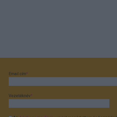
Email cím
*
Vezetéknév
*