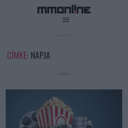
- HIRDETÉS -
CÍMKE:
NAPJA
- Hirdetés -