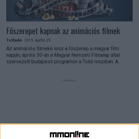
Főszerepet kapnak az animációs filmek
Tv/Rádió
2019. április 25.
Az animációs filmeké lesz a főszerep a magyar film
napján, április 30-án a Magyar Nemzeti Filmalap által
szervezett budapesti programon a Toldi moziban. A...
- Hirdetés -