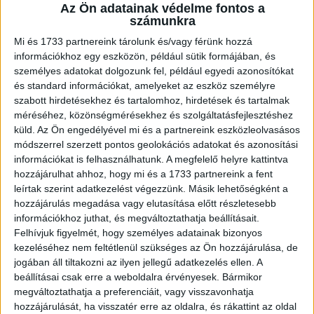
A RADIOCAFÉN
Az Ön adatainak védelme fontos a
számunkra
Mi és 1733 partnereink tárolunk és/vagy férünk hozzá
információkhoz egy eszközön, például sütik formájában, és
személyes adatokat dolgozunk fel, például egyedi azonosítókat
és standard információkat, amelyeket az eszköz személyre
szabott hirdetésekhez és tartalomhoz, hirdetések és tartalmak
méréséhez, közönségmérésekhez és szolgáltatásfejlesztéshez
küld.
Az Ön engedélyével mi és a partnereink eszközleolvasásos
módszerrel szerzett pontos geolokációs adatokat és azonosítási
információkat is felhasználhatunk. A megfelelő helyre kattintva
Korábbi adások
hozzájárulhat ahhoz, hogy mi és a 1733 partnereink a fent
leírtak szerint adatkezelést végezzünk. Másik lehetőségként a
A rovat támogatói:
hozzájárulás megadása vagy elutasítása előtt részletesebb
információkhoz juthat, és megváltoztathatja beállításait.
Felhívjuk figyelmét, hogy személyes adatainak bizonyos
kezeléséhez nem feltétlenül szükséges az Ön hozzájárulása, de
jogában áll tiltakozni az ilyen jellegű adatkezelés ellen. A
beállításai csak erre a weboldalra érvényesek. Bármikor
megváltoztathatja a preferenciáit, vagy visszavonhatja
hozzájárulását, ha visszatér erre az oldalra, és rákattint az oldal