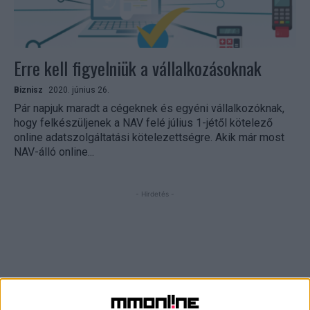
Erre kell figyelniük a vállalkozásoknak
Biznisz
2020. június 26.
Pár napjuk maradt a cégeknek és egyéni vállalkozóknak,
hogy felkészüljenek a NAV felé július 1-jétől kötelező
online adatszolgáltatási kötelezettségre. Akik már most
NAV-álló online...
- Hirdetés -