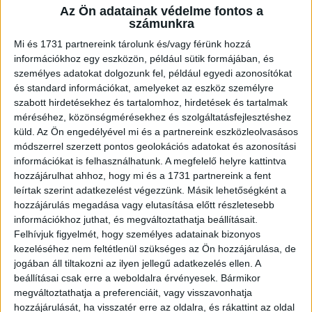
Az Ön adatainak védelme fontos a
A RADIOCAFÉN
számunkra
Mi és 1731 partnereink tárolunk és/vagy férünk hozzá
információkhoz egy eszközön, például sütik formájában, és
személyes adatokat dolgozunk fel, például egyedi azonosítókat
és standard információkat, amelyeket az eszköz személyre
szabott hirdetésekhez és tartalomhoz, hirdetések és tartalmak
méréséhez, közönségmérésekhez és szolgáltatásfejlesztéshez
küld.
Az Ön engedélyével mi és a partnereink eszközleolvasásos
módszerrel szerzett pontos geolokációs adatokat és azonosítási
információkat is felhasználhatunk. A megfelelő helyre kattintva
hozzájárulhat ahhoz, hogy mi és a 1731 partnereink a fent
Korábbi adások
leírtak szerint adatkezelést végezzünk. Másik lehetőségként a
hozzájárulás megadása vagy elutasítása előtt részletesebb
A rovat támogatói:
információkhoz juthat, és megváltoztathatja beállításait.
Felhívjuk figyelmét, hogy személyes adatainak bizonyos
kezeléséhez nem feltétlenül szükséges az Ön hozzájárulása, de
jogában áll tiltakozni az ilyen jellegű adatkezelés ellen. A
beállításai csak erre a weboldalra érvényesek. Bármikor
megváltoztathatja a preferenciáit, vagy visszavonhatja
hozzájárulását, ha visszatér erre az oldalra, és rákattint az oldal