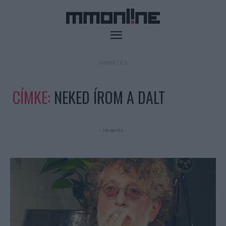
- HIRDETÉS -
CÍMKE:
NEKED ÍROM A DALT
- Hirdetés -