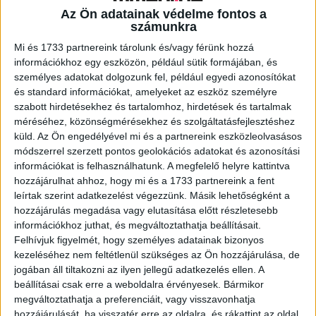
Az Ön adatainak védelme fontos a
számunkra
A RADIOCAFÉN
Mi és 1733 partnereink tárolunk és/vagy férünk hozzá
információkhoz egy eszközön, például sütik formájában, és
személyes adatokat dolgozunk fel, például egyedi azonosítókat
és standard információkat, amelyeket az eszköz személyre
szabott hirdetésekhez és tartalomhoz, hirdetések és tartalmak
méréséhez, közönségmérésekhez és szolgáltatásfejlesztéshez
küld.
Az Ön engedélyével mi és a partnereink eszközleolvasásos
módszerrel szerzett pontos geolokációs adatokat és azonosítási
információkat is felhasználhatunk. A megfelelő helyre kattintva
hozzájárulhat ahhoz, hogy mi és a 1733 partnereink a fent
leírtak szerint adatkezelést végezzünk. Másik lehetőségként a
hozzájárulás megadása vagy elutasítása előtt részletesebb
Korábbi adások
információkhoz juthat, és megváltoztathatja beállításait.
Felhívjuk figyelmét, hogy személyes adatainak bizonyos
A rovat támogatói:
kezeléséhez nem feltétlenül szükséges az Ön hozzájárulása, de
jogában áll tiltakozni az ilyen jellegű adatkezelés ellen. A
beállításai csak erre a weboldalra érvényesek. Bármikor
megváltoztathatja a preferenciáit, vagy visszavonhatja
hozzájárulását, ha visszatér erre az oldalra, és rákattint az oldal