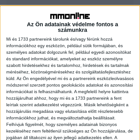
Új taggal bővült a Reggeli csapata
Az Ön adatainak védelme fontos a
Tv/Rádió
2017. június 20.
számunkra
Fehér Tibor az RTL Klub Reggeli műsorának új
Mi és 1733 partnereink tárolunk és/vagy férünk hozzá
házigazdája, a Nemzeti Színház társulatának tagja ma
információkhoz egy eszközön, például sütik formájában, és
reggel köszöntötte először a nézőket. A fiatal színész
személyes adatokat dolgozunk fel, például egyedi azonosítókat
állandó házigazdája...
és standard információkat, amelyeket az eszköz személyre
szabott hirdetésekhez és tartalomhoz, hirdetések és tartalmak
méréséhez, közönségmérésekhez és szolgáltatásfejlesztéshez
- Hirdetés -
küld.
Az Ön engedélyével mi és a partnereink eszközleolvasásos
módszerrel szerzett pontos geolokációs adatokat és azonosítási
információkat is felhasználhatunk. A megfelelő helyre kattintva
hozzájárulhat ahhoz, hogy mi és a 1733 partnereink a fent
leírtak szerint adatkezelést végezzünk. Másik lehetőségként a
hozzájárulás megadása vagy elutasítása előtt részletesebb
információkhoz juthat, és megváltoztathatja beállításait.
Felhívjuk figyelmét, hogy személyes adatainak bizonyos
A RADIOCAFÉN
kezeléséhez nem feltétlenül szükséges az Ön hozzájárulása, de
jogában áll tiltakozni az ilyen jellegű adatkezelés ellen. A