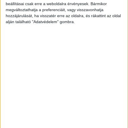
beállításai csak erre a weboldalra érvényesek. Bármikor
megváltoztathatja a preferenciáit, vagy visszavonhatja
hozzájárulását, ha visszatér erre az oldalra, és rákattint az oldal
alján található "Adatvédelem" gombra.
Korábbi adások
A rovat támogatói: