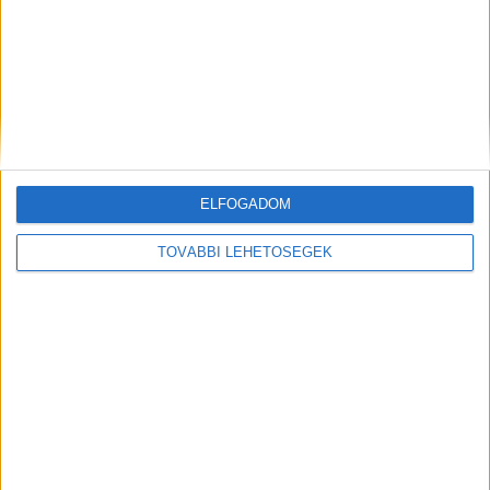
ELFOGADOM
Hírlevél
TOVÁBBI LEHETŐSÉGEK
feliratkozás
Iratkozz fel napi hírlevelünkre és kerülj képbe a média, az
ügynökségi és a reklám világ legfontosabb híreivel.