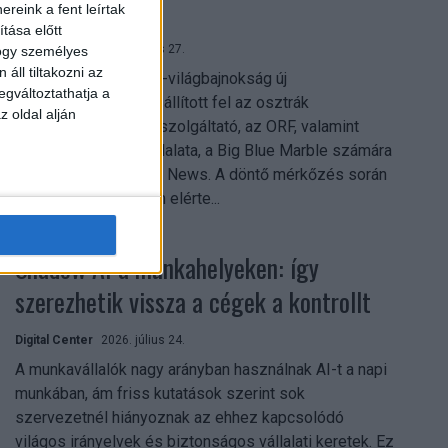
mindent vitt
reink a fent leírtak
tása előtt
Digital Center
2026. július 27.
hogy személyes
áll tiltakozni az
A 2026-os labdarúgó-világbajnokság új
egváltoztathatja a
streamingrekordokat állított fel az osztrák
z oldal alján
közszolgálati műsorszolgáltató, az ORF, valamint
technológiai leányvállalata, a Big Blue Marble számára
– írja a Broadband TV News. A döntő mérkőzés során
az átlagos nézőszám elérte...
Shadow AI a munkahelyeken: így
szerezhetik vissza a cégek a kontrollt
Digital Center
2026. július 24.
A munkavállalók nagy arányban használnak AI-t a napi
munkában, ám friss kutatások szerint sok
szervezetnél hiányoznak az ehhez kapcsolódó
világos irányelvek és biztonságos vállalati keretek. Ez