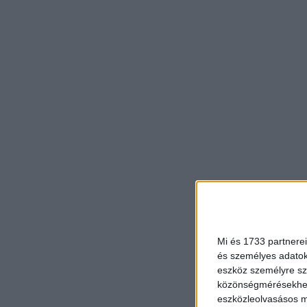
Mi és 1733 partnerei
és személyes adatoka
eszköz személyre sz
közönségmérésekhez 
eszközleolvasásos mó