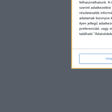
felhasználhatunk. A 
szerint adatkezelést
részletesebb informác
adatainak bizonyos k
ilyen jellegű adatke
preferenciáit, vagy v
található "Adatvéde
TOV