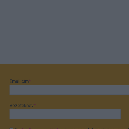
Email cím
*
Vezetéknév
*