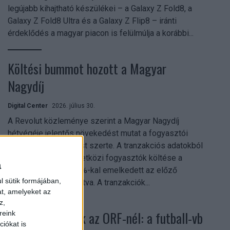
legújabb kihajtható készülékei – a Galaxy Z Fold8, a
Galaxy Z Fold8 Ultra és a Galaxy Z Flip8 – iránti
érdeklődés a magyar piacon is felülmúlja a korábbi...
Költési bummot hozott a Magyar
Nagydíj
Digital Center
2026. július 30.
A Revolut közleménye szerint a Magyar Nagydíj
hétvégéje jelentős növekedést mutat a fogyasztói
aktivitásban Budapest szerte. A tranzakciós adatokból
kiderül, hogy a nemzetközi fogyasztók költése a
a
versenyhétvégén 26%-kal emelkedett az előző
l sütik formájában,
hétvégéhez viszonyítva. A tranzakciók...
at, amelyeket az
z,
Rekordok dőltek az ORF-nél: a futball-vb
reink
iókat is