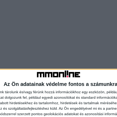
Az Ön adatainak védelme fontos a számunkr
nk tárolunk és/vagy férünk hozzá információkhoz egy eszközön, példáu
t dolgozunk fel, például egyedi azonosítókat és standard információk
abott hirdetésekhez és tartalomhoz, hirdetések és tartalmak méréséhe
és szolgáltatásfejlesztéshez küld.
Az Ön engedélyével mi és a partne
dszerrel szerzett pontos geolokációs adatokat és azonosítási informác