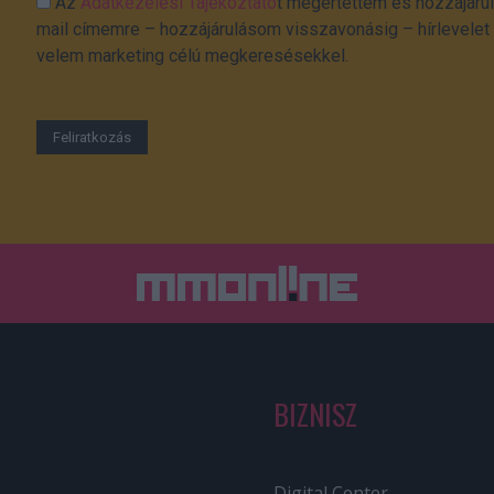
Az
Adatkezelési Tájékoztató
t megértettem és hozzájárul
mail címemre – hozzájárulásom visszavonásig – hírlevelet k
velem marketing célú megkeresésekkel.
BIZNISZ
Digital Center