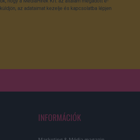
ok, hogy a MédiaHírek Kft. az általam megadott e-
üldjön, az adataimat kezelje és kapcsolatba lépjen
INFORMÁCIÓK
Marketing & Média magazin