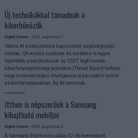
Új technikákkal támadnak a
kiberbűnözők
Digital Center
2026. augusztus 7.
Hamis AI eszközökhöz kapcsolódó segítségnyújtó
oldalak, QR-kódos csalások és továbbra is egyre
fejlettebb zsarolóvírusok: az ESET legfrissebb
kiberfenyegetettségi jelentése (Threat Riport) feltárja,
hogy a mesterséges intelligencia új korszakot nyitott
a kibertámadásokban. Az AI nemcsak...
Itthon is népszerűek a Samsung
kihajtható mobiljai
Digital Center
2026. augusztus 3.
A Samsung Electronics július 22-én bemutatott