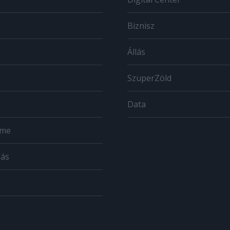
Biznisz
Állás
SzuperZöld
Data
ome
zás