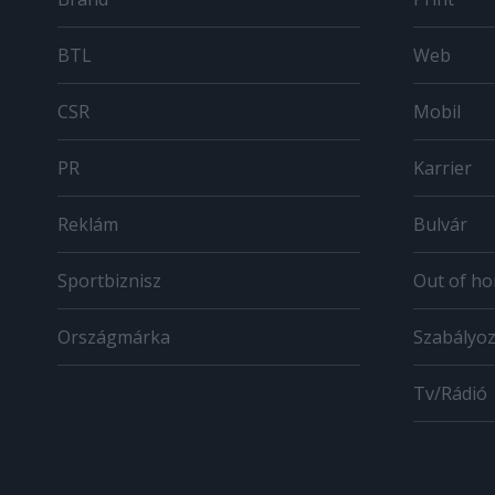
BTL
Web
CSR
Mobil
PR
Karrier
Reklám
Bulvár
Sportbiznisz
Out of h
Országmárka
Szabályo
Tv/Rádió