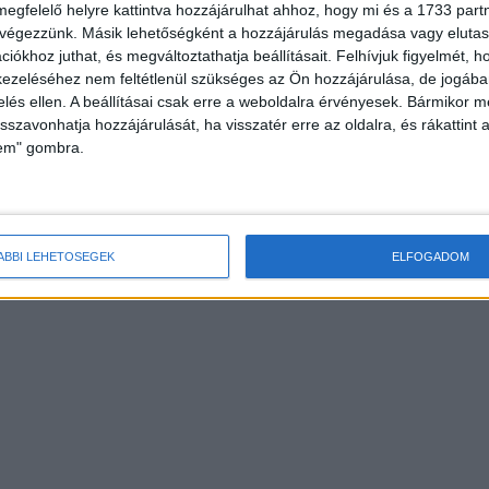
megfelelő helyre kattintva hozzájárulhat ahhoz, hogy mi és a 1733 partne
 végezzünk. Másik lehetőségként a hozzájárulás megadása vagy elutasí
iókhoz juthat, és megváltoztathatja beállításait.
Felhívjuk figyelmét, 
ezeléséhez nem feltétlenül szükséges az Ön hozzájárulása, de jogában 
zelés ellen. A beállításai csak erre a weboldalra érvényesek. Bármikor m
isszavonhatja hozzájárulását, ha visszatér erre az oldalra, és rákattint a
lem" gombra.
ÁBBI LEHETŐSÉGEK
ELFOGADOM