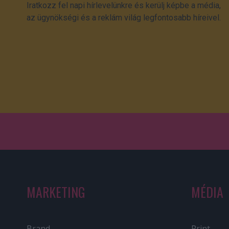
Iratkozz fel napi hírlevelünkre és kerülj képbe a média,
az ügynökségi és a reklám világ legfontosabb híreivel.
MARKETING
MÉDIA
Brand
Print