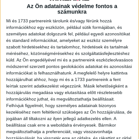
Az Ön adatainak védelme fontos a
számunkra
A RADIOCAFÉN
Mi és 1733 partnereink tárolunk és/vagy férünk hozzá
információkhoz egy eszközön, például sütik formájában, és
személyes adatokat dolgozunk fel, például egyedi azonosítókat
és standard információkat, amelyeket az eszköz személyre
szabott hirdetésekhez és tartalomhoz, hirdetések és tartalmak
méréséhez, közönségmérésekhez és szolgáltatásfejlesztéshez
küld.
Az Ön engedélyével mi és a partnereink eszközleolvasásos
módszerrel szerzett pontos geolokációs adatokat és azonosítási
információkat is felhasználhatunk. A megfelelő helyre kattintva
hozzájárulhat ahhoz, hogy mi és a 1733 partnereink a fent
leírtak szerint adatkezelést végezzünk. Másik lehetőségként a
hozzájárulás megadása vagy elutasítása előtt részletesebb
Korábbi adások
információkhoz juthat, és megváltoztathatja beállításait.
Felhívjuk figyelmét, hogy személyes adatainak bizonyos
A rovat támogatói:
kezeléséhez nem feltétlenül szükséges az Ön hozzájárulása, de
jogában áll tiltakozni az ilyen jellegű adatkezelés ellen. A
beállításai csak erre a weboldalra érvényesek. Bármikor
megváltoztathatja a preferenciáit, vagy visszavonhatja
hozzájárulását, ha visszatér erre az oldalra, és rákattint az oldal