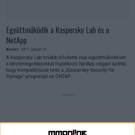
Együttműködik a Kaspersky Lab és a
NetApp
Biznisz
2017. január 31.
A Kaspersky Lab tovább bővítette régi együttműködését
a tárolómegoldásokkal foglalkozó NetApp céggel azáltal,
hogy kompatibilissé tette a „Kaspersky Security for
Storage” programját az ONTAP...
- Hirdetés -