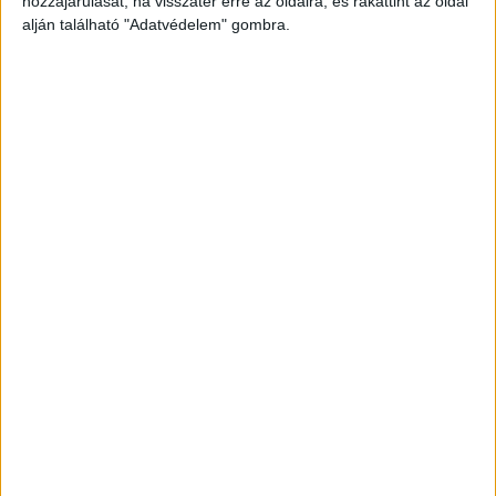
hozzájárulását, ha visszatér erre az oldalra, és rákattint az oldal
alján található "Adatvédelem" gombra.
Még több podcast
DIGITAL CENTER
Itthon is népszerűek a Samsung kihajtható
mobiljai
Digital Center
2026. augusztus 3.
A Samsung Electronics július 22-én bemutatott legújabb
kihajtható készülékei – a Galaxy Z Fold8, a Galaxy Z Fold8
Ultra és a Galaxy Z Flip8 – iránti érdeklődés a magyar