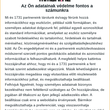
Az Ön adatainak védelme fontos a
számunkra
Mi és 1731 partnereink tárolunk és/vagy férünk hozzá
A RADIOCAFÉN
információkhoz egy eszközön, például sütik formájában, és
személyes adatokat dolgozunk fel, például egyedi azonosítókat
és standard információkat, amelyeket az eszköz személyre
szabott hirdetésekhez és tartalomhoz, hirdetések és tartalmak
méréséhez, közönségmérésekhez és szolgáltatásfejlesztéshez
küld.
Az Ön engedélyével mi és a partnereink eszközleolvasásos
módszerrel szerzett pontos geolokációs adatokat és azonosítási
információkat is felhasználhatunk. A megfelelő helyre kattintva
hozzájárulhat ahhoz, hogy mi és a 1731 partnereink a fent
leírtak szerint adatkezelést végezzünk. Másik lehetőségként a
hozzájárulás megadása vagy elutasítása előtt részletesebb
Korábbi adások
információkhoz juthat, és megváltoztathatja beállításait.
Felhívjuk figyelmét, hogy személyes adatainak bizonyos
A rovat támogatói:
kezeléséhez nem feltétlenül szükséges az Ön hozzájárulása, de
jogában áll tiltakozni az ilyen jellegű adatkezelés ellen. A
beállításai csak erre a weboldalra érvényesek. Bármikor
megváltoztathatja a preferenciáit, vagy visszavonhatja