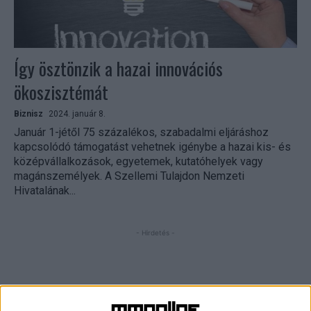
Így ösztönzik a hazai innovációs
ökoszisztémát
Biznisz
2024. január 8.
Január 1-jétől 75 százalékos, szabadalmi eljáráshoz
kapcsolódó támogatást vehetnek igénybe a hazai kis- és
középvállalkozások, egyetemek, kutatóhelyek vagy
magánszemélyek. A Szellemi Tulajdon Nemzeti
Hivatalának...
- Hirdetés -