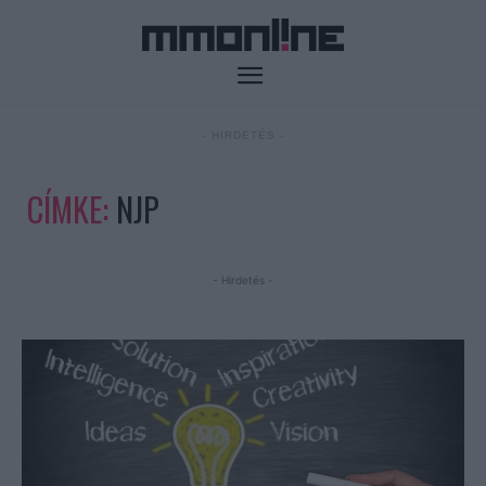
- HIRDETÉS -
CÍMKE:
NJP
- Hirdetés -