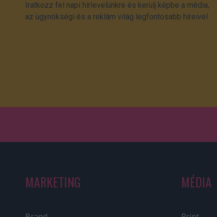
Iratkozz fel napi hírlevelünkre és kerülj képbe a média,
az ügynökségi és a reklám világ legfontosabb híreivel.
MARKETING
MÉDIA
Brand
Print