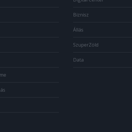
Biznisz
Állás
SzuperZöld
Data
ome
zás