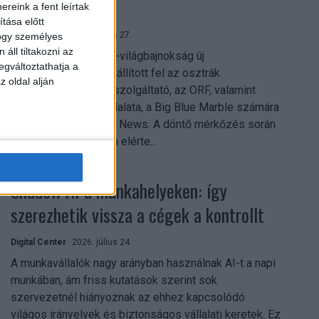
mindent vitt
reink a fent leírtak
tása előtt
Digital Center
2026. július 27.
hogy személyes
áll tiltakozni az
A 2026-os labdarúgó-világbajnokság új
egváltoztathatja a
streamingrekordokat állított fel az osztrák
z oldal alján
közszolgálati műsorszolgáltató, az ORF, valamint
technológiai leányvállalata, a Big Blue Marble számára
– írja a Broadband TV News. A döntő mérkőzés során
az átlagos nézőszám elérte...
Shadow AI a munkahelyeken: így
szerezhetik vissza a cégek a kontrollt
Digital Center
2026. július 24.
A munkavállalók nagy arányban használnak AI-t a napi
munkában, ám friss kutatások szerint sok
szervezetnél hiányoznak az ehhez kapcsolódó
világos irányelvek és biztonságos vállalati keretek. Ez