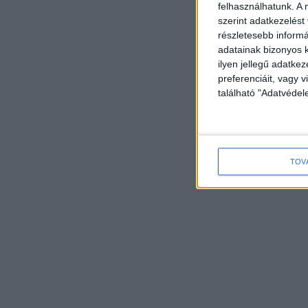
felhasználhatunk. A 
szerint adatkezelést
részletesebb informác
adatainak bizonyos k
ilyen jellegű adatke
preferenciáit, vagy v
található "Adatvéde
TOV