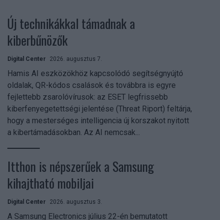
Új technikákkal támadnak a
kiberbűnözők
Digital Center
2026. augusztus 7.
Hamis AI eszközökhöz kapcsolódó segítségnyújtó
oldalak, QR-kódos csalások és továbbra is egyre
fejlettebb zsarolóvírusok: az ESET legfrissebb
kiberfenyegetettségi jelentése (Threat Riport) feltárja,
hogy a mesterséges intelligencia új korszakot nyitott
a kibertámadásokban. Az AI nemcsak...
Itthon is népszerűek a Samsung
kihajtható mobiljai
Digital Center
2026. augusztus 3.
A Samsung Electronics július 22-én bemutatott