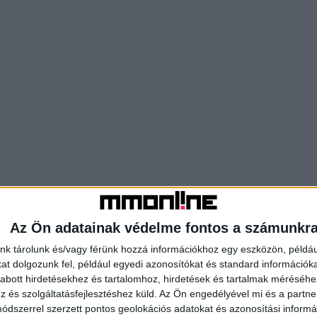
Az Ön adatainak védelme fontos a számunkr
nk tárolunk és/vagy férünk hozzá információkhoz egy eszközön, példáu
t dolgozunk fel, például egyedi azonosítókat és standard információk
abott hirdetésekhez és tartalomhoz, hirdetések és tartalmak méréséhe
és szolgáltatásfejlesztéshez küld.
Az Ön engedélyével mi és a partne
dszerrel szerzett pontos geolokációs adatokat és azonosítási informác