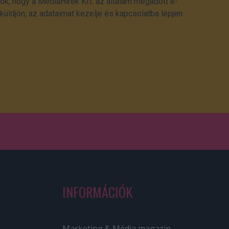
ok, hogy a MédiaHírek Kft. az általam megadott e-
üldjön, az adataimat kezelje és kapcsolatba lépjen
INFORMÁCIÓK
Marketing & Média magazin