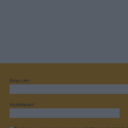
Email cím
*
Vezetéknév
*