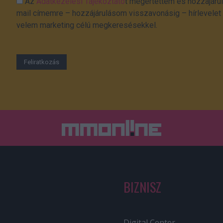
Az
Adatkezelési Tájékoztató
t megértettem és hozzájárul
mail címemre – hozzájárulásom visszavonásig – hírlevelet k
velem marketing célú megkeresésekkel.
BIZNISZ
Digital Center