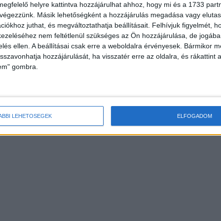
megfelelő helyre kattintva hozzájárulhat ahhoz, hogy mi és a 1733 partne
 végezzünk. Másik lehetőségként a hozzájárulás megadása vagy elutasí
iókhoz juthat, és megváltoztathatja beállításait.
Felhívjuk figyelmét, 
ezeléséhez nem feltétlenül szükséges az Ön hozzájárulása, de jogában 
zelés ellen. A beállításai csak erre a weboldalra érvényesek. Bármikor m
isszavonhatja hozzájárulását, ha visszatér erre az oldalra, és rákattint a
lem" gombra.
ÁBBI LEHETŐSÉGEK
ELFOGADOM