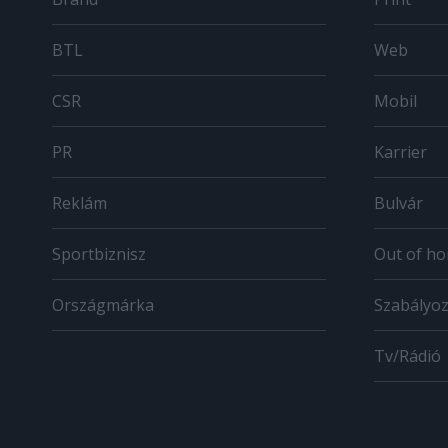
BTL
Web
CSR
Mobil
PR
Karrier
Reklám
Bulvár
Sportbiznisz
Out of h
Országmárka
Szabályo
Tv/Rádió