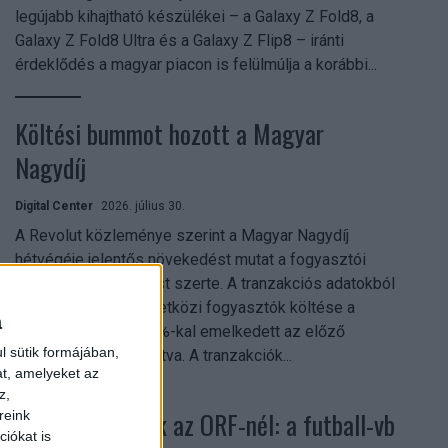
legújabb kihajtható készülékei – a Galaxy Z Fold8, a
Galaxy Z Fold8 Ultra és a Galaxy Z Flip8 – iránti
érdeklődés a magyar piacon is felülmúlja a korábbi...
Költési bummot hozott a Magyar
Nagydíj
Digital Center
2026. július 30.
A Revolut közleménye szerint a Magyar Nagydíj
hétvégéje jelentős növekedést mutat a fogyasztói
aktivitásban Budapest szerte. A tranzakciós adatokból
kiderül, hogy a nemzetközi fogyasztók költése a
a
versenyhétvégén 26%-kal emelkedett az előző
l sütik formájában,
hétvégéhez viszonyítva. A tranzakciók...
at, amelyeket az
z,
Rekordok dőltek az ORF-nél: a futball-vb
reink
iókat is