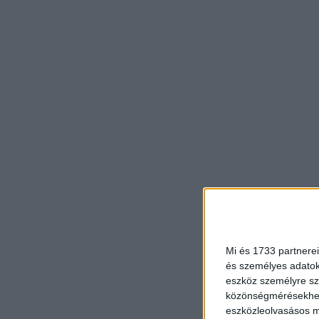
Mi és 1733 partnerei
és személyes adatoka
eszköz személyre sz
közönségmérésekhez 
eszközleolvasásos mó