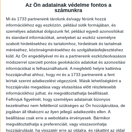
Az Ön adatainak védelme fontos a
A RADIOCAFÉN
számunkra
Mi és 1733 partnereink tárolunk és/vagy férünk hozzá
információkhoz egy eszközön, például sütik formájában, és
személyes adatokat dolgozunk fel, például egyedi azonosítókat
és standard információkat, amelyeket az eszköz személyre
szabott hirdetésekhez és tartalomhoz, hirdetések és tartalmak
méréséhez, közönségmérésekhez és szolgáltatásfejlesztéshez
küld.
Az Ön engedélyével mi és a partnereink eszközleolvasásos
módszerrel szerzett pontos geolokációs adatokat és azonosítási
információkat is felhasználhatunk. A megfelelő helyre kattintva
hozzájárulhat ahhoz, hogy mi és a 1733 partnereink a fent
leírtak szerint adatkezelést végezzünk. Másik lehetőségként a
Korábbi adások
hozzájárulás megadása vagy elutasítása előtt részletesebb
információkhoz juthat, és megváltoztathatja beállításait.
A rovat támogatói:
Felhívjuk figyelmét, hogy személyes adatainak bizonyos
kezeléséhez nem feltétlenül szükséges az Ön hozzájárulása, de
jogában áll tiltakozni az ilyen jellegű adatkezelés ellen. A
beállításai csak erre a weboldalra érvényesek. Bármikor
megváltoztathatja a preferenciáit, vagy visszavonhatja
hozzájárulását, ha visszatér erre az oldalra, és rákattint az oldal