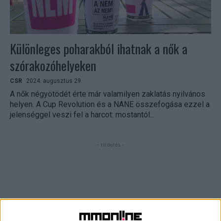
Különleges poharakból ihatnak a nők a
szórakozóhelyeken
CSR
2024. augusztus 29.
A nők négyötödét érte már valamilyen zaklatás nyilvános
helyen. A Cup Revolution és a NANE összefogása ezzel a
jelenséggel veszi fel a harcot: mostantól...
- Hirdetés -