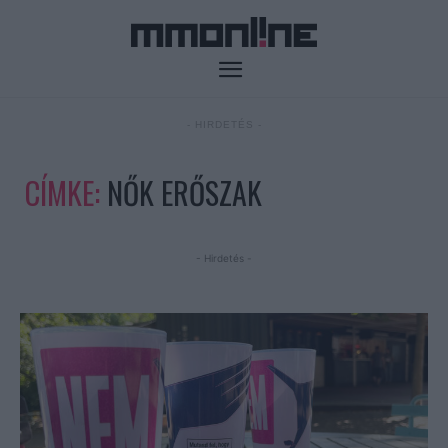
- HIRDETÉS -
CÍMKE:
NŐK ERŐSZAK
- Hirdetés -