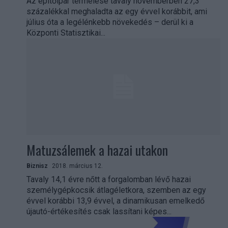
Az építőipar termelése tavaly novemberben 27,3
százalékkal meghaladta az egy évvel korábbit, ami
július óta a legélénkebb növekedés – derül ki a
Központi Statisztikai...
Matuzsálemek a hazai utakon
Biznisz
2018. március 12.
Tavaly 14,1 évre nőtt a forgalomban lévő hazai
személygépkocsik átlagéletkora, szemben az egy
évvel korábbi 13,9 évvel, a dinamikusan emelkedő
újautó-értékesítés csak lassítani képes...