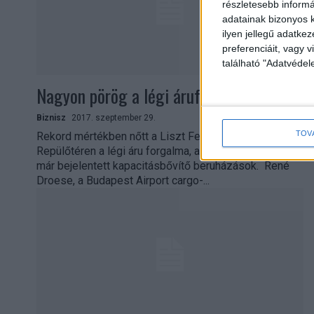
részletesebb informác
adatainak bizonyos k
ilyen jellegű adatke
preferenciáit, vagy v
található "Adatvéde
Nagyon pörög a légi áruforgalom
Biznisz
2017. szeptember 29.
TOV
Rekord mértékben nőtt a Liszt Ferenc Nemzetközi
Repülőtéren a légi áru forgalma, ahol folytatódnak a
már bejelentett kapacitásbővítő beruházások. René
Droese, a Budapest Airport cargo-...