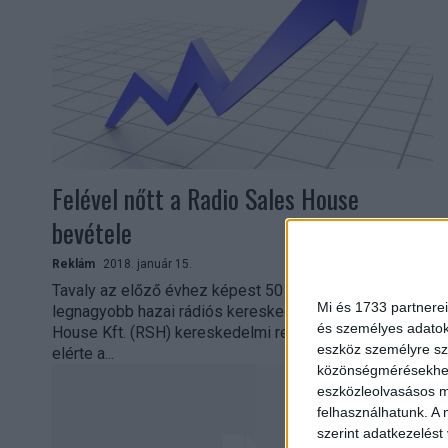
Felével nőtt a Radio Sales House
bevétele
Reklám
2018. január 15.
Tavaly az előző évhez képest 50 százalékkal nőtt a
Mi és 1733 partnerei
legnagyobb hazai rádiós kereskedőház, a Radio Sales
és személyes adatoka
House Kft. (RSH) kereskedelmi reklámbevétele, és
eszköz személyre sz
elérte a...
közönségmérésekhez 
eszközleolvasásos mó
felhasználhatunk. A 
szerint adatkezelést