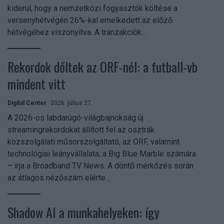
kiderül, hogy a nemzetközi fogyasztók költése a
versenyhétvégén 26%-kal emelkedett az előző
hétvégéhez viszonyítva. A tranzakciók...
Rekordok dőltek az ORF-nél: a futball-vb
mindent vitt
Digital Center
2026. július 27.
A 2026-os labdarúgó-világbajnokság új
streamingrekordokat állított fel az osztrák
közszolgálati műsorszolgáltató, az ORF, valamint
technológiai leányvállalata, a Big Blue Marble számára
– írja a Broadband TV News. A döntő mérkőzés során
az átlagos nézőszám elérte...
Shadow AI a munkahelyeken: így