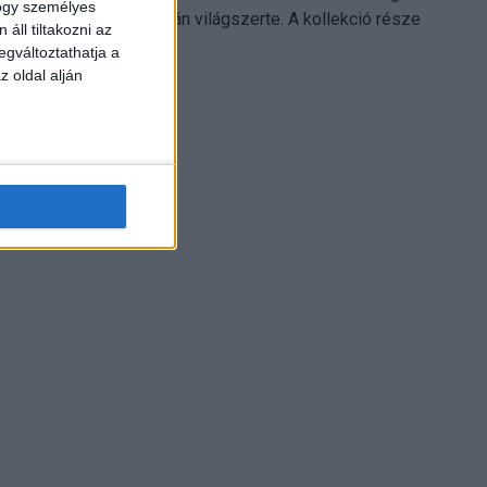
hogy személyes
Electronics platformján világszerte. A kollekció része
áll tiltakozni az
Leonardo...
egváltoztathatja a
z oldal alján