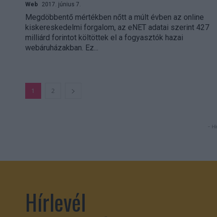
Web
2017. június 7.
Megdöbbentő mértékben nőtt a múlt évben az online
kiskereskedelmi forgalom, az eNET adatai szerint 427
milliárd forintot költöttek el a fogyasztók hazai
webáruházakban. Ez...
1
2
- Hi
Hírlevél