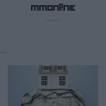
- HIRDETÉS -
rdetés -