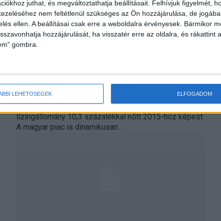
iókhoz juthat, és megváltoztathatja beállításait.
Felhívjuk figyelmét, 
ezeléséhez nem feltétlenül szükséges az Ön hozzájárulása, de jogában 
zelés ellen. A beállításai csak erre a weboldalra érvényesek. Bármikor m
isszavonhatja hozzájárulását, ha visszatér erre az oldalra, és rákattint a
lem" gombra.
Nagyon népszerű a lízing
Biznisz
2017. augusztus 31.
ÁBBI LEHETŐSÉGEK
ELFOGADOM
Tavaly 333 milliárd euró értékben kötöttek új
szerződéseket az európai lízingcégek, a kihelyezett
lízingállomány 10,3 százalékkal nőtt 2015-höz képest.
A magyar piac is dinamikusan...