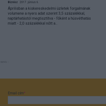
Biznisz
2017. június 6.
Áprilisban a kiskereskedelmi üzletek forgalmának
volumene a nyers adat szerint 3,5 százalékkal,
naptárhatástól megtisztítva - főként a húsvéthatás
miatt - 2,0 százalékkal nőtt a...
rdetés -
Email cím
*