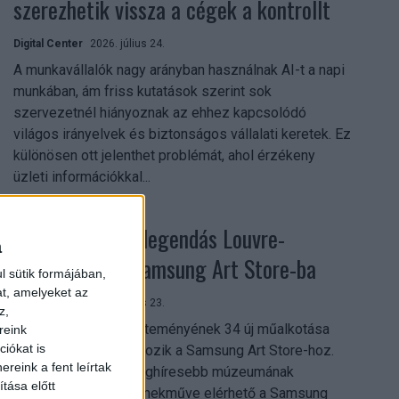
szerezhetik vissza a cégek a kontrollt
Digital Center
2026. július 24.
A munkavállalók nagy arányban használnak AI-t a napi
munkában, ám friss kutatások szerint sok
szervezetnél hiányoznak az ehhez kapcsolódó
világos irányelvek és biztonságos vállalati keretek. Ez
különösen ott jelenthet problémát, ahol érzékeny
üzleti információkkal...
Megérkezett a legendás Louvre-
a
gyűjtemény a Samsung Art Store-ba
l sütik formájában,
at, amelyeket az
Digital Center
2026. július 23.
z,
A párizsi Louvre gyűjteményének 34 új műalkotása
reink
iókat is
most először csatlakozik a Samsung Art Store-hoz.
reink a fent leírtak
Ezzel a világ egyik leghíresebb múzeumának
tása előtt
összesen már 51 remekműve elérhető a Samsung