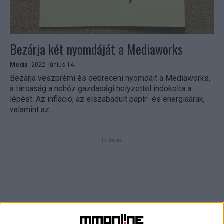
Bezárja két nyomdáját a Mediaworks
Média
2022. június 14.
Bezárja veszprémi és debreceni nyomdáit a Mediaworks,
a társaság a nehéz gazdasági helyzettel indokolta a
lépést. Az infláció, az elszabadult papír- és energiaárak,
valamint az...
- Hirdetés -