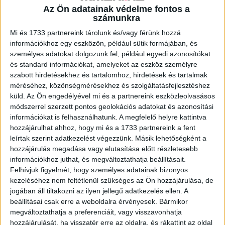
Az Ön adatainak védelme fontos a
A RADIOCAFÉN
számunkra
Mi és 1733 partnereink tárolunk és/vagy férünk hozzá
információkhoz egy eszközön, például sütik formájában, és
személyes adatokat dolgozunk fel, például egyedi azonosítókat
és standard információkat, amelyeket az eszköz személyre
szabott hirdetésekhez és tartalomhoz, hirdetések és tartalmak
méréséhez, közönségmérésekhez és szolgáltatásfejlesztéshez
küld.
Az Ön engedélyével mi és a partnereink eszközleolvasásos
módszerrel szerzett pontos geolokációs adatokat és azonosítási
információkat is felhasználhatunk. A megfelelő helyre kattintva
hozzájárulhat ahhoz, hogy mi és a 1733 partnereink a fent
Korábbi adások
leírtak szerint adatkezelést végezzünk. Másik lehetőségként a
hozzájárulás megadása vagy elutasítása előtt részletesebb
A rovat támogatói:
információkhoz juthat, és megváltoztathatja beállításait.
Felhívjuk figyelmét, hogy személyes adatainak bizonyos
kezeléséhez nem feltétlenül szükséges az Ön hozzájárulása, de
jogában áll tiltakozni az ilyen jellegű adatkezelés ellen. A
beállításai csak erre a weboldalra érvényesek. Bármikor
megváltoztathatja a preferenciáit, vagy visszavonhatja
hozzájárulását, ha visszatér erre az oldalra, és rákattint az oldal