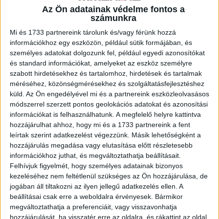
Az Ön adatainak védelme fontos a
számunkra
A RADIOCAFÉN
Mi és 1733 partnereink tárolunk és/vagy férünk hozzá
információkhoz egy eszközön, például sütik formájában, és
személyes adatokat dolgozunk fel, például egyedi azonosítókat
és standard információkat, amelyeket az eszköz személyre
szabott hirdetésekhez és tartalomhoz, hirdetések és tartalmak
méréséhez, közönségmérésekhez és szolgáltatásfejlesztéshez
küld.
Az Ön engedélyével mi és a partnereink eszközleolvasásos
módszerrel szerzett pontos geolokációs adatokat és azonosítási
információkat is felhasználhatunk. A megfelelő helyre kattintva
hozzájárulhat ahhoz, hogy mi és a 1733 partnereink a fent
leírtak szerint adatkezelést végezzünk. Másik lehetőségként a
Korábbi adások
hozzájárulás megadása vagy elutasítása előtt részletesebb
információkhoz juthat, és megváltoztathatja beállításait.
A rovat támogatói:
Felhívjuk figyelmét, hogy személyes adatainak bizonyos
kezeléséhez nem feltétlenül szükséges az Ön hozzájárulása, de
jogában áll tiltakozni az ilyen jellegű adatkezelés ellen. A
beállításai csak erre a weboldalra érvényesek. Bármikor
megváltoztathatja a preferenciáit, vagy visszavonhatja
hozzájárulását, ha visszatér erre az oldalra, és rákattint az oldal