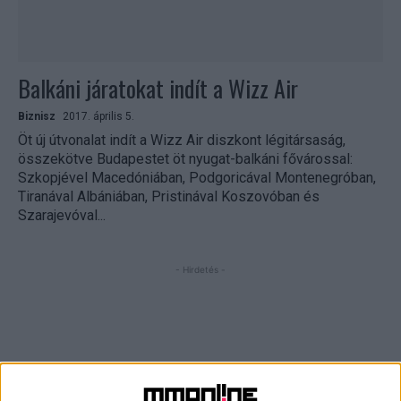
Balkáni járatokat indít a Wizz Air
Biznisz
2017. április 5.
Öt új útvonalat indít a Wizz Air diszkont légitársaság,
összekötve Budapestet öt nyugat-balkáni fővárossal:
Szkopjével Macedóniában, Podgoricával Montenegróban,
Tiranával Albániában, Pristinával Koszovóban és
Szarajevóval...
- Hirdetés -