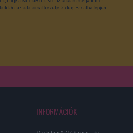
ok, hogy a MédiaHírek Kft. az általam megadott e-
üldjön, az adataimat kezelje és kapcsolatba lépjen
INFORMÁCIÓK
Marketing & Média magazin