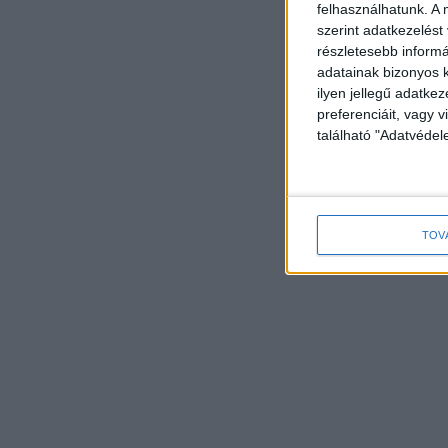
felhasználhatunk. A 
szerint adatkezelést
részletesebb informác
adatainak bizonyos k
ilyen jellegű adatke
preferenciáit, vagy v
található "Adatvéde
TOV