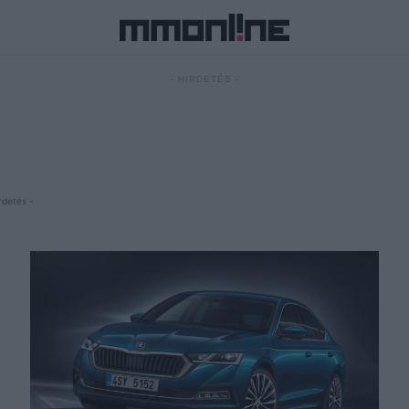
- HIRDETÉS -
rdetés -