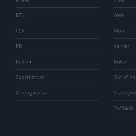
BTL
Web
CSR
Mobil
PR
Karrier
Reklám
Bulvár
Sportbiznisz
Out of h
Országmárka
Szabályo
Tv/Rádió