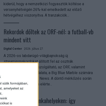
kiderül, hogy a nemzetközi fogyasztók költése a
versenyhétvégén 26%-kal emelkedett az előző
hétvégéhez viszonyítva. A tranzakciók...
Rekordok dőltek az ORF-nél: a futball-vb
mindent vitt
Digital Center
2026. július 27.
A 2026-os labdarúgó-világbajnokság új
streamingrekordokat állított fel az osztrák
közszolgálati műsorszolgáltató, az ORF, valamint
technológiai leányvállalata, a Big Blue Marble számára
a
– írja a Broadband TV News. A döntő mérkőzés során
l sütik formájában,
az átlagos nézőszám elérte...
at, amelyeket az
z,
Shadow AI a munkahelyeken: így
reink
iókat is