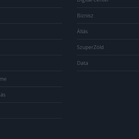
Biznisz
Állás
SzuperZöld
Data
ome
zás