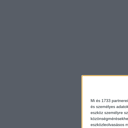
Mi és 1733 partnerei
és személyes adatoka
eszköz személyre sz
közönségmérésekhez 
eszközleolvasásos mó