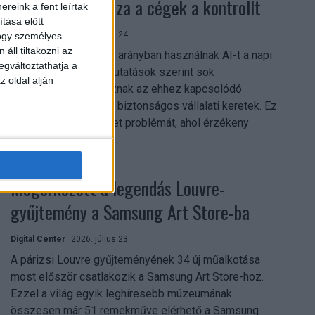
szerezhetik vissza a cégek a kontrollt
reink a fent leírtak
tása előtt
Digital Center
2026. július 24.
hogy személyes
áll tiltakozni az
A munkavállalók nagy arányban használnak AI-t a napi
egváltoztathatja a
munkában, ám friss kutatások szerint sok
z oldal alján
szervezetnél hiányoznak az ehhez kapcsolódó
világos irányelvek és biztonságos vállalati keretek. Ez
különösen ott jelenthet problémát, ahol érzékeny
üzleti információkkal...
Megérkezett a legendás Louvre-
gyűjtemény a Samsung Art Store-ba
Digital Center
2026. július 23.
A párizsi Louvre gyűjteményének 34 új műalkotása
most először csatlakozik a Samsung Art Store-hoz.
Ezzel a világ egyik leghíresebb múzeumának
összesen már 51 remekműve elérhető a Samsung