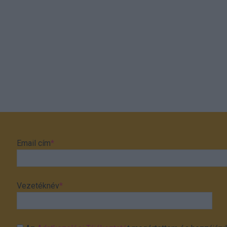
Email cím
*
Vezetéknév
*