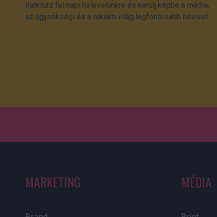
Iratkozz fel napi hírlevelünkre és kerülj képbe a média,
az ügynökségi és a reklám világ legfontosabb híreivel.
MARKETING
MÉDIA
Brand
Print