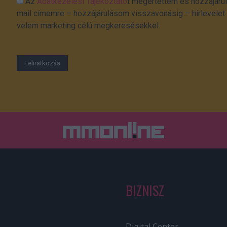
Az
Adatkezelési Tájékoztató
t megértettem és hozzájárul
mail címemre – hozzájárulásom visszavonásig – hírlevelet k
velem marketing célú megkeresésekkel.
BIZNISZ
Digital Center