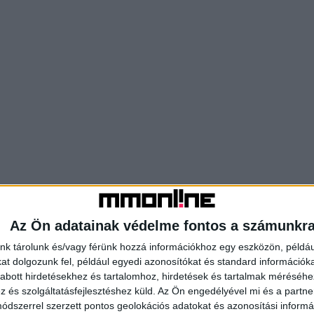
Az Ön adatainak védelme fontos a számunkr
nk tárolunk és/vagy férünk hozzá információkhoz egy eszközön, példáu
t dolgozunk fel, például egyedi azonosítókat és standard információk
abott hirdetésekhez és tartalomhoz, hirdetések és tartalmak méréséhe
és szolgáltatásfejlesztéshez küld.
Az Ön engedélyével mi és a partne
dszerrel szerzett pontos geolokációs adatokat és azonosítási informác