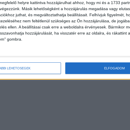
megfelelő helyre kattintva hozzájárulhat ahhoz, hogy mi és a 1733 partne
 végezzünk. Másik lehetőségként a hozzájárulás megadása vagy elutasí
iókhoz juthat, és megváltoztathatja beállításait.
Felhívjuk figyelmét, 
ezeléséhez nem feltétlenül szükséges az Ön hozzájárulása, de jogában 
zelés ellen. A beállításai csak erre a weboldalra érvényesek. Bármikor m
isszavonhatja hozzájárulását, ha visszatér erre az oldalra, és rákattint a
lem" gombra.
ÁBBI LEHETŐSÉGEK
ELFOGADOM