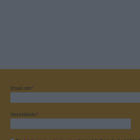
Email cím
*
Vezetéknév
*