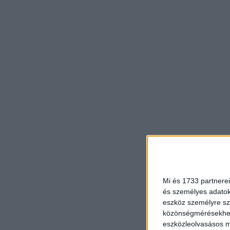
Mi és 1733 partnerei
és személyes adatoka
eszköz személyre sz
közönségmérésekhez 
eszközleolvasásos mó