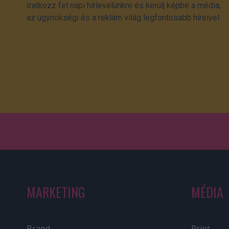
Iratkozz fel napi hírlevelünkre és kerülj képbe a média,
az ügynökségi és a reklám világ legfontosabb híreivel.
MARKETING
MÉDIA
Brand
Print