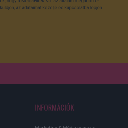
ok, hogy a MédiaHírek Kft. az általam megadott e-
üldjön, az adataimat kezelje és kapcsolatba lépjen
INFORMÁCIÓK
Marketing & Média magazin