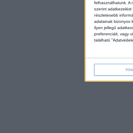
felhasználhatunk. A 
szerint adatkezelést
részletesebb informác
adatainak bizonyos k
ilyen jellegű adatke
preferenciáit, vagy v
található "Adatvéde
TOV