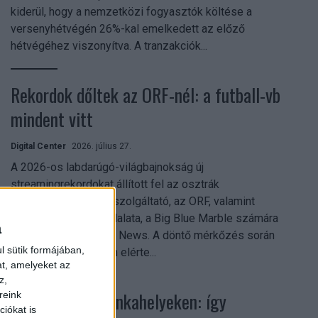
kiderül, hogy a nemzetközi fogyasztók költése a
versenyhétvégén 26%-kal emelkedett az előző
hétvégéhez viszonyítva. A tranzakciók...
Rekordok dőltek az ORF-nél: a futball-vb
mindent vitt
Digital Center
2026. július 27.
A 2026-os labdarúgó-világbajnokság új
streamingrekordokat állított fel az osztrák
közszolgálati műsorszolgáltató, az ORF, valamint
technológiai leányvállalata, a Big Blue Marble számára
a
– írja a Broadband TV News. A döntő mérkőzés során
l sütik formájában,
az átlagos nézőszám elérte...
at, amelyeket az
z,
Shadow AI a munkahelyeken: így
reink
iókat is