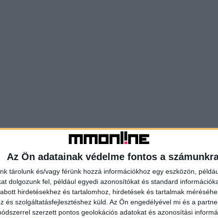
Az Ön adatainak védelme fontos a számunkr
nk tárolunk és/vagy férünk hozzá információkhoz egy eszközön, példáu
t dolgozunk fel, például egyedi azonosítókat és standard információk
abott hirdetésekhez és tartalomhoz, hirdetések és tartalmak méréséhe
és szolgáltatásfejlesztéshez küld.
Az Ön engedélyével mi és a partne
dszerrel szerzett pontos geolokációs adatokat és azonosítási informác