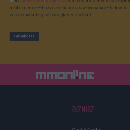
Az
Adatkezelési Tájékoztató
t megértettem és hozzájárul
mail címemre – hozzájárulásom visszavonásig – hírlevelet k
velem marketing célú megkeresésekkel.
BIZNISZ
Digital Center