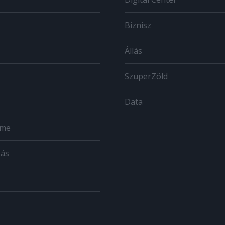
Biznisz
Állás
SzuperZöld
Data
ome
zás