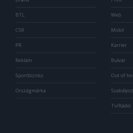
BTL
Web
CSR
Mobil
PR
Karrier
Reklám
Bulvár
Sportbiznisz
Out of h
Országmárka
Szabályo
Tv/Rádió