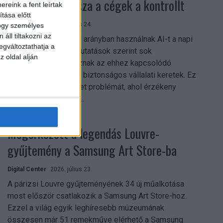
szerezhetik vissza a cégek a kontrollt
reink a fent leírtak
tása előtt
Digital Center
2026. július 24.
hogy személyes
áll tiltakozni az
A munkavállalók nagy arányban használnak AI-t a napi
egváltoztathatja a
munkában, ám friss kutatások szerint sok
z oldal alján
szervezetnél hiányoznak az ehhez kapcsolódó
világos irányelvek és biztonságos vállalati keretek. Ez
különösen ott jelenthet problémát, ahol érzékeny
üzleti információkkal...
Megérkezett a legendás Louvre-
gyűjtemény a Samsung Art Store-ba
Digital Center
2026. július 23.
A párizsi Louvre gyűjteményének 34 új műalkotása
most először csatlakozik a Samsung Art Store-hoz.
Ezzel a világ egyik leghíresebb múzeumának
összesen már 51 remekműve elérhető a Samsung