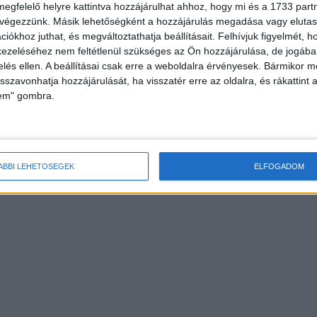
megfelelő helyre kattintva hozzájárulhat ahhoz, hogy mi és a 1733 partne
 végezzünk. Másik lehetőségként a hozzájárulás megadása vagy elutasí
iókhoz juthat, és megváltoztathatja beállításait.
Felhívjuk figyelmét, 
ezeléséhez nem feltétlenül szükséges az Ön hozzájárulása, de jogában 
zelés ellen. A beállításai csak erre a weboldalra érvényesek. Bármikor m
isszavonhatja hozzájárulását, ha visszatér erre az oldalra, és rákattint a
lem" gombra.
ÁBBI LEHETŐSÉGEK
ELFOGADOM