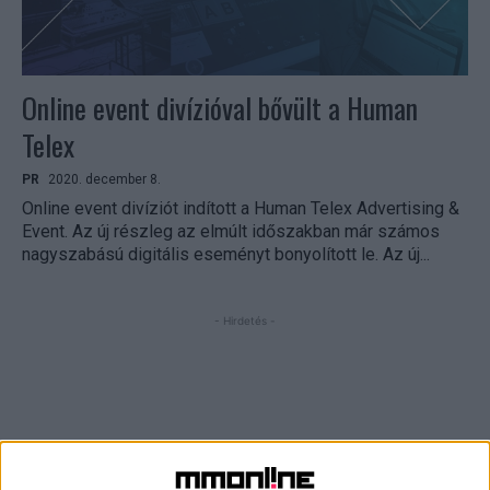
Online event divízióval bővült a Human
Telex
PR
2020. december 8.
Online event divíziót indított a Human Telex Advertising &
Event. Az új részleg az elmúlt időszakban már számos
nagyszabású digitális eseményt bonyolított le. Az új...
- Hirdetés -