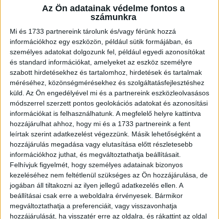
Az Ön adatainak védelme fontos a
A RADIOCAFÉN
számunkra
Mi és 1733 partnereink tárolunk és/vagy férünk hozzá
információkhoz egy eszközön, például sütik formájában, és
személyes adatokat dolgozunk fel, például egyedi azonosítókat
és standard információkat, amelyeket az eszköz személyre
szabott hirdetésekhez és tartalomhoz, hirdetések és tartalmak
méréséhez, közönségmérésekhez és szolgáltatásfejlesztéshez
küld.
Az Ön engedélyével mi és a partnereink eszközleolvasásos
módszerrel szerzett pontos geolokációs adatokat és azonosítási
információkat is felhasználhatunk. A megfelelő helyre kattintva
hozzájárulhat ahhoz, hogy mi és a 1733 partnereink a fent
leírtak szerint adatkezelést végezzünk. Másik lehetőségként a
Korábbi adások
hozzájárulás megadása vagy elutasítása előtt részletesebb
információkhoz juthat, és megváltoztathatja beállításait.
A rovat támogatói:
Felhívjuk figyelmét, hogy személyes adatainak bizonyos
kezeléséhez nem feltétlenül szükséges az Ön hozzájárulása, de
jogában áll tiltakozni az ilyen jellegű adatkezelés ellen. A
beállításai csak erre a weboldalra érvényesek. Bármikor
megváltoztathatja a preferenciáit, vagy visszavonhatja
hozzájárulását, ha visszatér erre az oldalra, és rákattint az oldal