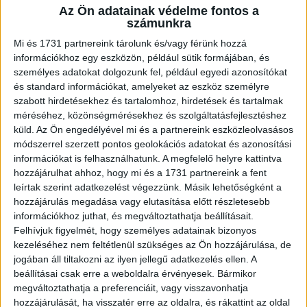
Az Ön adatainak védelme fontos a
A RADIOCAFÉN
számunkra
Mi és 1731 partnereink tárolunk és/vagy férünk hozzá
információkhoz egy eszközön, például sütik formájában, és
személyes adatokat dolgozunk fel, például egyedi azonosítókat
és standard információkat, amelyeket az eszköz személyre
szabott hirdetésekhez és tartalomhoz, hirdetések és tartalmak
méréséhez, közönségmérésekhez és szolgáltatásfejlesztéshez
küld.
Az Ön engedélyével mi és a partnereink eszközleolvasásos
módszerrel szerzett pontos geolokációs adatokat és azonosítási
információkat is felhasználhatunk. A megfelelő helyre kattintva
hozzájárulhat ahhoz, hogy mi és a 1731 partnereink a fent
Korábbi adások
leírtak szerint adatkezelést végezzünk. Másik lehetőségként a
hozzájárulás megadása vagy elutasítása előtt részletesebb
A rovat támogatói:
információkhoz juthat, és megváltoztathatja beállításait.
Felhívjuk figyelmét, hogy személyes adatainak bizonyos
kezeléséhez nem feltétlenül szükséges az Ön hozzájárulása, de
jogában áll tiltakozni az ilyen jellegű adatkezelés ellen. A
beállításai csak erre a weboldalra érvényesek. Bármikor
megváltoztathatja a preferenciáit, vagy visszavonhatja
hozzájárulását, ha visszatér erre az oldalra, és rákattint az oldal