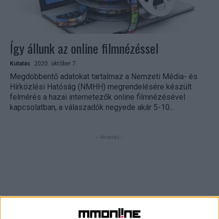
Így állunk az online filmnézéssel
Kutatás
2020. október 7.
Megdöbbentő adatokat tartalmaz a Nemzeti Média- és
Hírközlési Hatóság (NMHH) megrendelésére készült
felmérés a hazai internetezők online filmnézésével
kapcsolatban, a válaszadók negyede akár 5-10...
- Hirdetés -