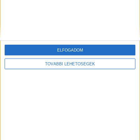
ELFOGADOM
Hírlevél
TOVÁBBI LEHETŐSÉGEK
feliratkozás
Iratkozz fel napi hírlevelünkre és kerülj képbe a média, az
ügynökségi és a reklám világ legfontosabb híreivel.
Email cím
*