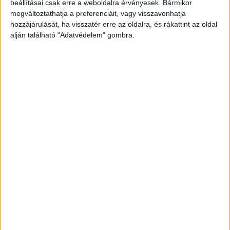
beállításai csak erre a weboldalra érvényesek. Bármikor
megváltoztathatja a preferenciáit, vagy visszavonhatja
hozzájárulását, ha visszatér erre az oldalra, és rákattint az oldal
alján található "Adatvédelem" gombra.
Korábbi adások
A rovat támogatói:
Még több podcast