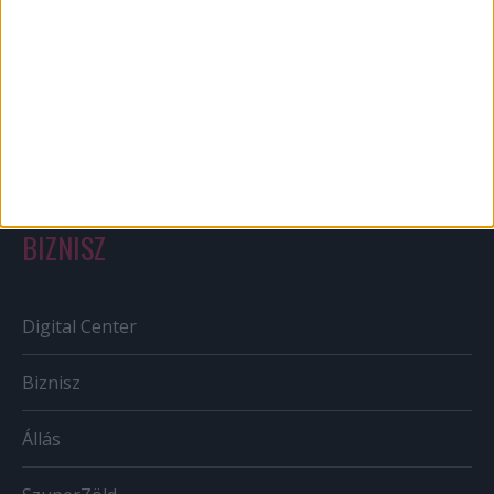
Out of home
Szabályozás
Tv/Rádió
BIZNISZ
Digital Center
Biznisz
Állás