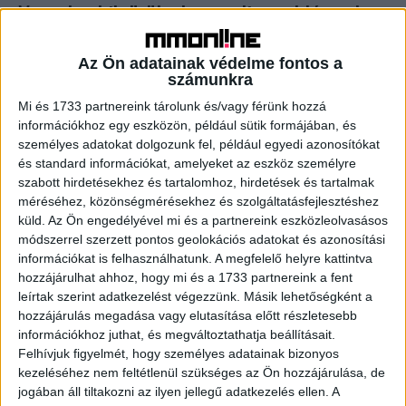
Vannak, akik örülnek az online reklámnak
Kutatás
2019. szeptember 5.
Az Ön adatainak védelme fontos a
A jól pozícionált informatív reklámoknak még örülnek is az
számunkra
adott csoport tagjai – derül ki a NetADclick felméréséből.
Őrült keresletnövekedés van a vegán szépségápolási
Mi és 1733 partnereink tárolunk és/vagy férünk hozzá
termékek...
információkhoz egy eszközön, például sütik formájában, és
személyes adatokat dolgozunk fel, például egyedi azonosítókat
és standard információkat, amelyeket az eszköz személyre
- Hirdetés -
szabott hirdetésekhez és tartalomhoz, hirdetések és tartalmak
méréséhez, közönségmérésekhez és szolgáltatásfejlesztéshez
küld.
Az Ön engedélyével mi és a partnereink eszközleolvasásos
módszerrel szerzett pontos geolokációs adatokat és azonosítási
információkat is felhasználhatunk. A megfelelő helyre kattintva
hozzájárulhat ahhoz, hogy mi és a 1733 partnereink a fent
leírtak szerint adatkezelést végezzünk. Másik lehetőségként a
hozzájárulás megadása vagy elutasítása előtt részletesebb
információkhoz juthat, és megváltoztathatja beállításait.
A RADIOCAFÉN
Felhívjuk figyelmét, hogy személyes adatainak bizonyos
kezeléséhez nem feltétlenül szükséges az Ön hozzájárulása, de
jogában áll tiltakozni az ilyen jellegű adatkezelés ellen. A