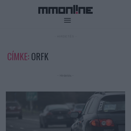
- HIRDETÉS -
CÍMKE:
ORFK
- Hirdetés -