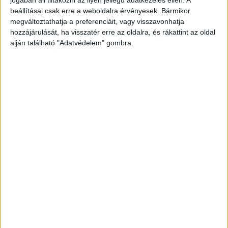
jogában áll tiltakozni az ilyen jellegű adatkezelés ellen. A
beállításai csak erre a weboldalra érvényesek. Bármikor
megváltoztathatja a preferenciáit, vagy visszavonhatja
A RADIOCAFÉN
hozzájárulását, ha visszatér erre az oldalra, és rákattint az oldal
alján található "Adatvédelem" gombra.
Korábbi adások
A rovat támogatói: