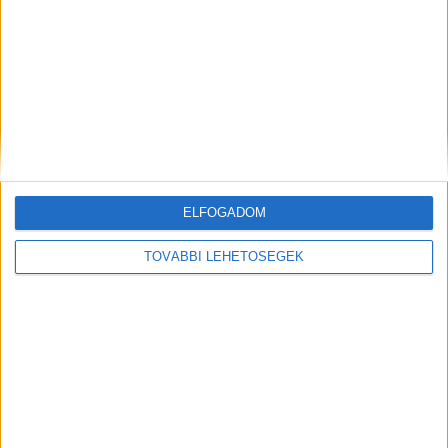
biztonságos vállalati keretek. Ez különösen ott jelenthet
problémát, ahol érzékeny üzleti információkkal...
ELFOGADOM
TOVÁBBI LEHETŐSÉGEK
Hírlevél
feliratkozás
Iratkozz fel napi hírlevelünkre és kerülj képbe a média, az