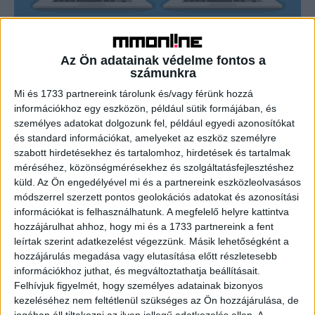
Az adathalászat veszélyeire
Az Ön adatainak védelme fontos a
figyelmeztetnek
számunkra
Mi és 1733 partnereink tárolunk és/vagy férünk hozzá
CSR
2022. október 18.
információkhoz egy eszközön, például sütik formájában, és
Az elmúlt időszakban tovább szaporodtak az adathalász
személyes adatokat dolgozunk fel, például egyedi azonosítókat
kísérletek, miközben a kiberbűnözők egyre kifinomultabb
és standard információkat, amelyeket az eszköz személyre
módszerekkel és egyre többféle szektorban
szabott hirdetésekhez és tartalomhoz, hirdetések és tartalmak
próbálkoznak. A felhasználók védelméért október
méréséhez, közönségmérésekhez és szolgáltatásfejlesztéshez
közepétől...
küld.
Az Ön engedélyével mi és a partnereink eszközleolvasásos
módszerrel szerzett pontos geolokációs adatokat és azonosítási
információkat is felhasználhatunk. A megfelelő helyre kattintva
- Hirdetés -
hozzájárulhat ahhoz, hogy mi és a 1733 partnereink a fent
leírtak szerint adatkezelést végezzünk. Másik lehetőségként a
hozzájárulás megadása vagy elutasítása előtt részletesebb
információkhoz juthat, és megváltoztathatja beállításait.
Felhívjuk figyelmét, hogy személyes adatainak bizonyos
kezeléséhez nem feltétlenül szükséges az Ön hozzájárulása, de