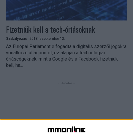
Fizetniük kell a tech-óriásoknak
Szabályozás
2018. szeptember 12.
Az Európai Parlament elfogadta a digitális szerzői jogokra
vonatkozó álláspontot, ez alapján a technológiai
óriáscégeknek, mint a Google és a Facebook fizetniük
kell, ha...
- Hirdetés -