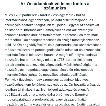
Az Ön adatainak védelme fontos a
A RADIOCAFÉN
számunkra
Mi és 1733 partnereink tárolunk és/vagy férünk hozzá
információkhoz egy eszközön, például sütik formájában, és
személyes adatokat dolgozunk fel, például egyedi azonosítókat
és standard információkat, amelyeket az eszköz személyre
szabott hirdetésekhez és tartalomhoz, hirdetések és tartalmak
méréséhez, közönségmérésekhez és szolgáltatásfejlesztéshez
küld.
Az Ön engedélyével mi és a partnereink eszközleolvasásos
módszerrel szerzett pontos geolokációs adatokat és azonosítási
információkat is felhasználhatunk. A megfelelő helyre kattintva
hozzájárulhat ahhoz, hogy mi és a 1733 partnereink a fent
Korábbi adások
leírtak szerint adatkezelést végezzünk. Másik lehetőségként a
hozzájárulás megadása vagy elutasítása előtt részletesebb
A rovat támogatói:
információkhoz juthat, és megváltoztathatja beállításait.
Felhívjuk figyelmét, hogy személyes adatainak bizonyos
kezeléséhez nem feltétlenül szükséges az Ön hozzájárulása, de
jogában áll tiltakozni az ilyen jellegű adatkezelés ellen. A
beállításai csak erre a weboldalra érvényesek. Bármikor
megváltoztathatja a preferenciáit, vagy visszavonhatja
hozzájárulását, ha visszatér erre az oldalra, és rákattint az oldal