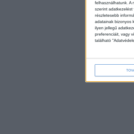
felhasználhatunk. A 
szerint adatkezelést
részletesebb informác
adatainak bizonyos k
ilyen jellegű adatke
preferenciáit, vagy v
található "Adatvéde
TOV