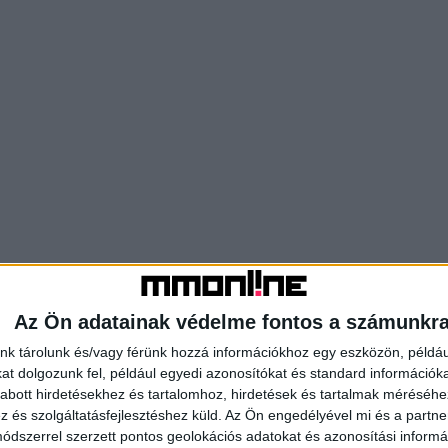
Az Ön adatainak védelme fontos a számunkr
nk tárolunk és/vagy férünk hozzá információkhoz egy eszközön, példáu
t dolgozunk fel, például egyedi azonosítókat és standard információk
abott hirdetésekhez és tartalomhoz, hirdetések és tartalmak méréséhe
és szolgáltatásfejlesztéshez küld.
Az Ön engedélyével mi és a partne
dszerrel szerzett pontos geolokációs adatokat és azonosítási informác