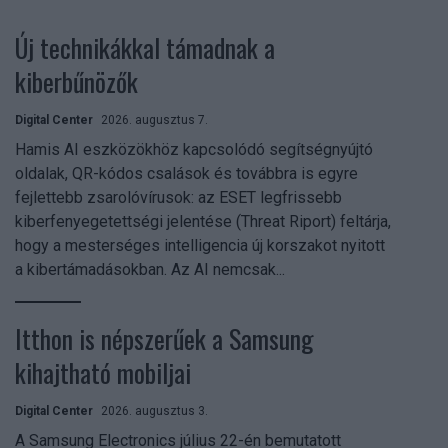
Új technikákkal támadnak a
kiberbűnözők
Digital Center
2026. augusztus 7.
Hamis AI eszközökhöz kapcsolódó segítségnyújtó
oldalak, QR-kódos csalások és továbbra is egyre
fejlettebb zsarolóvírusok: az ESET legfrissebb
kiberfenyegetettségi jelentése (Threat Riport) feltárja,
hogy a mesterséges intelligencia új korszakot nyitott
a kibertámadásokban. Az AI nemcsak...
Itthon is népszerűek a Samsung
kihajtható mobiljai
Digital Center
2026. augusztus 3.
A Samsung Electronics július 22-én bemutatott