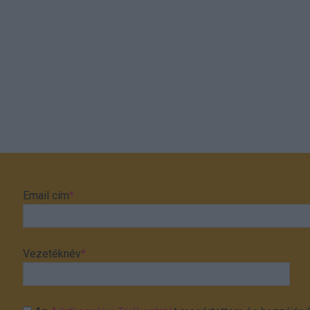
Email cím
*
Vezetéknév
*