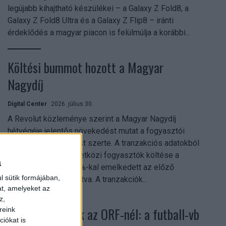
legújabb kihajtható készülékei – a Galaxy Z Fold8, a
Galaxy Z Fold8 Ultra és a Galaxy Z Flip8 – iránti
érdeklődés a magyar piacon is felülmúlja a korábbi...
Költési bummot hozott a Magyar
Nagydíj
Digital Center
2026. július 30.
A Revolut közleménye szerint a Magyar Nagydíj
hétvégéje jelentős növekedést mutat a fogyasztói
aktivitásban Budapest szerte. A tranzakciós adatokból
kiderül, hogy a nemzetközi fogyasztók költése a
a
versenyhétvégén 26%-kal emelkedett az előző
l sütik formájában,
hétvégéhez viszonyítva. A tranzakciók...
at, amelyeket az
z,
Rekordok dőltek az ORF-nél: a futball-vb
reink
iókat is