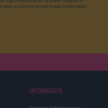
ok, hogy a MédiaHírek Kft. az általam megadott e-
üldjön, az adataimat kezelje és kapcsolatba lépjen
INFORMÁCIÓK
Marketing & Média magazin