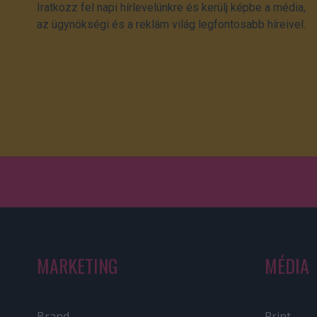
Iratkozz fel napi hírlevelünkre és kerülj képbe a média,
az ügynökségi és a reklám világ legfontosabb híreivel.
MARKETING
MÉDIA
Brand
Print