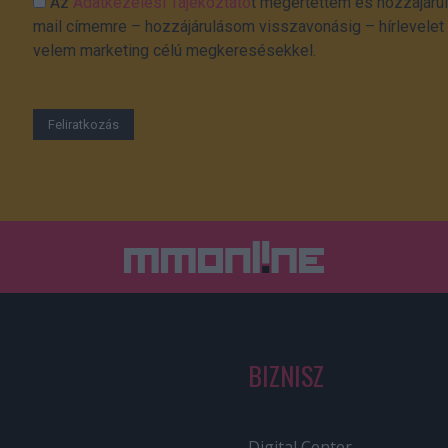
Az
Adatkezelési Tájékoztató
t megértettem és hozzájárul
mail címemre – hozzájárulásom visszavonásig – hírlevelet k
velem marketing célú megkeresésekkel.
BIZNISZ
Digital Center