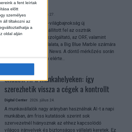
mindent vitt
reink a fent leírtak
tása előtt
Digital Center
2026. július 27.
hogy személyes
áll tiltakozni az
A 2026-os labdarúgó-világbajnokság új
egváltoztathatja a
streamingrekordokat állított fel az osztrák
z oldal alján
közszolgálati műsorszolgáltató, az ORF, valamint
technológiai leányvállalata, a Big Blue Marble számára
– írja a Broadband TV News. A döntő mérkőzés során
az átlagos nézőszám elérte...
Shadow AI a munkahelyeken: így
szerezhetik vissza a cégek a kontrollt
Digital Center
2026. július 24.
A munkavállalók nagy arányban használnak AI-t a napi
munkában, ám friss kutatások szerint sok
szervezetnél hiányoznak az ehhez kapcsolódó
világos irányelvek és biztonságos vállalati keretek. Ez