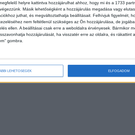
megfelelő helyre kattintva hozzájárulhat ahhoz, hogy mi és a 1733 partne
 végezzünk. Másik lehetőségként a hozzájárulás megadása vagy elutasí
iókhoz juthat, és megváltoztathatja beállításait.
Felhívjuk figyelmét, 
ezeléséhez nem feltétlenül szükséges az Ön hozzájárulása, de jogában 
zelés ellen. A beállításai csak erre a weboldalra érvényesek. Bármikor m
isszavonhatja hozzájárulását, ha visszatér erre az oldalra, és rákattint a
lem" gombra.
ÁBBI LEHETŐSÉGEK
ELFOGADOM