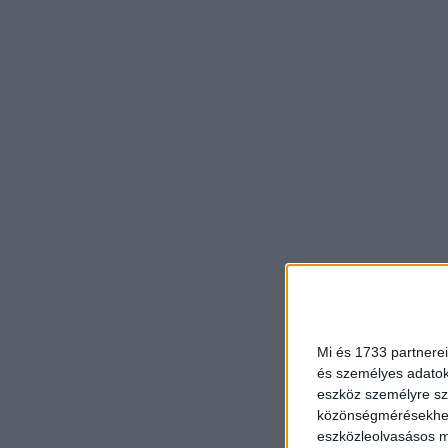
Mi és 1733 partnerei
és személyes adatoka
eszköz személyre sz
közönségmérésekhez 
eszközleolvasásos mó