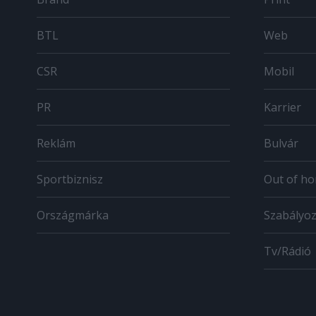
BTL
Web
CSR
Mobil
PR
Karrier
Reklám
Bulvár
Sportbiznisz
Out of h
Országmárka
Szabályo
Tv/Rádió