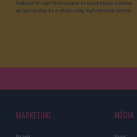
Iratkozz fel napi hírlevelünkre és kerülj képbe a média,
az ügynökségi és a reklám világ legfontosabb híreivel.
MARKETING
MÉDIA
Brand
Print