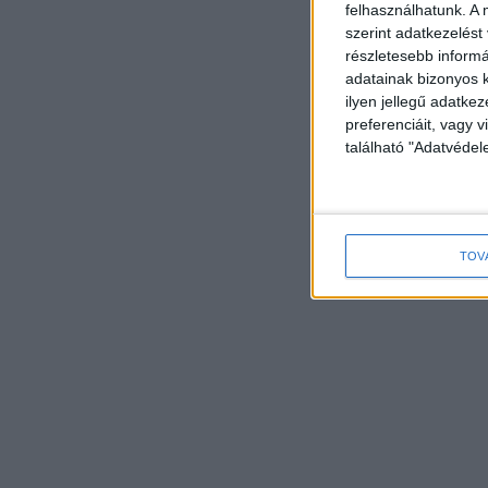
felhasználhatunk. A 
szerint adatkezelést
részletesebb informác
adatainak bizonyos k
ilyen jellegű adatke
preferenciáit, vagy v
található "Adatvéde
TOV