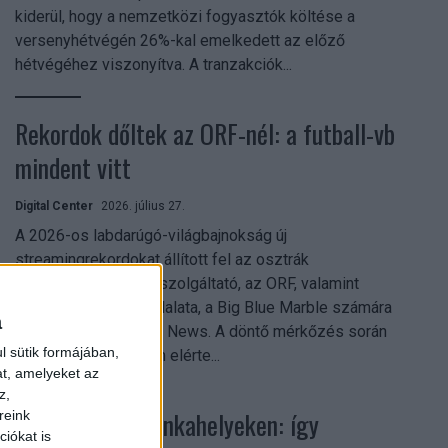
kiderül, hogy a nemzetközi fogyasztók költése a
versenyhétvégén 26%-kal emelkedett az előző
hétvégéhez viszonyítva. A tranzakciók...
Rekordok dőltek az ORF-nél: a futball-vb
mindent vitt
Digital Center
2026. július 27.
A 2026-os labdarúgó-világbajnokság új
streamingrekordokat állított fel az osztrák
közszolgálati műsorszolgáltató, az ORF, valamint
technológiai leányvállalata, a Big Blue Marble számára
a
– írja a Broadband TV News. A döntő mérkőzés során
l sütik formájában,
az átlagos nézőszám elérte...
at, amelyeket az
z,
Shadow AI a munkahelyeken: így
reink
iókat is