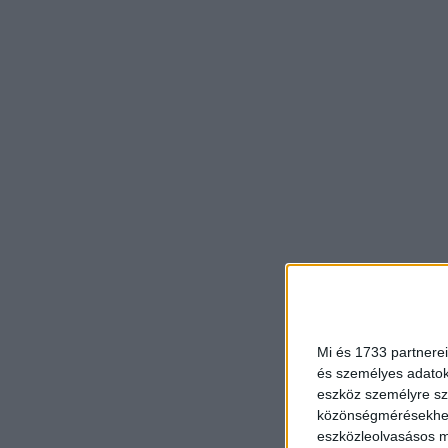
Mi és 1733 partnerei
és személyes adatoka
eszköz személyre sz
közönségmérésekhez 
eszközleolvasásos mó