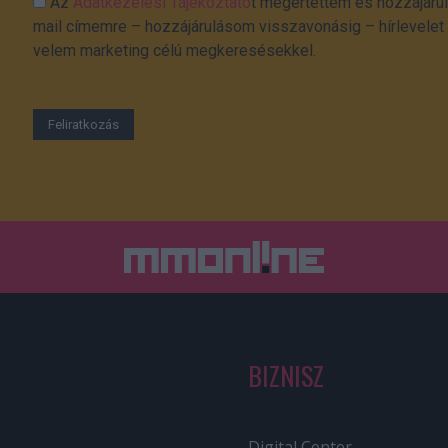
Az
Adatkezelési Tájékoztató
t megértettem és hozzájárul
mail címemre – hozzájárulásom visszavonásig – hírlevelet k
velem marketing célú megkeresésekkel.
BIZNISZ
Digital Center