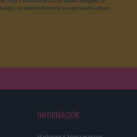
ok, hogy a MédiaHírek Kft. az általam megadott e-
üldjön, az adataimat kezelje és kapcsolatba lépjen
INFORMÁCIÓK
Marketing & Média magazin