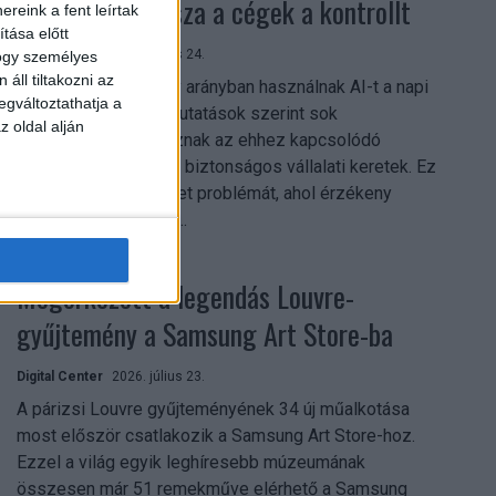
szerezhetik vissza a cégek a kontrollt
reink a fent leírtak
tása előtt
Digital Center
2026. július 24.
hogy személyes
áll tiltakozni az
A munkavállalók nagy arányban használnak AI-t a napi
egváltoztathatja a
munkában, ám friss kutatások szerint sok
z oldal alján
szervezetnél hiányoznak az ehhez kapcsolódó
világos irányelvek és biztonságos vállalati keretek. Ez
különösen ott jelenthet problémát, ahol érzékeny
üzleti információkkal...
Megérkezett a legendás Louvre-
gyűjtemény a Samsung Art Store-ba
Digital Center
2026. július 23.
A párizsi Louvre gyűjteményének 34 új műalkotása
most először csatlakozik a Samsung Art Store-hoz.
Ezzel a világ egyik leghíresebb múzeumának
összesen már 51 remekműve elérhető a Samsung