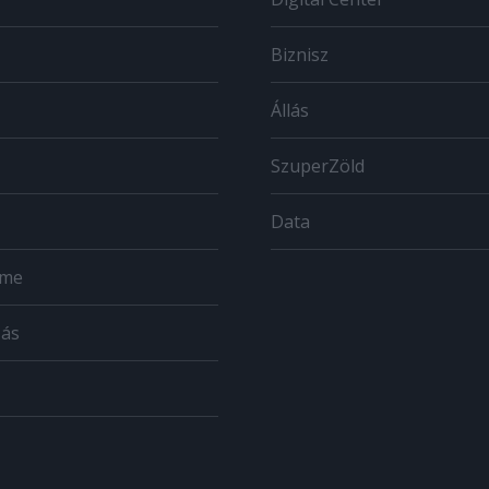
Biznisz
Állás
SzuperZöld
Data
ome
zás