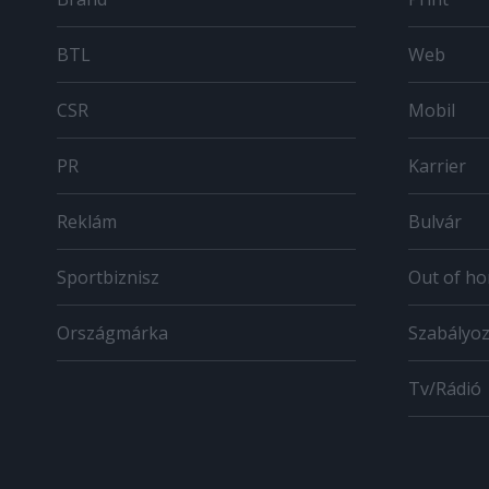
BTL
Web
CSR
Mobil
PR
Karrier
Reklám
Bulvár
Sportbiznisz
Out of h
Országmárka
Szabályo
Tv/Rádió