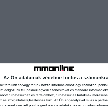
Az Ön adatainak védelme fontos a számunkr
nk tárolunk és/vagy férünk hozzá információkhoz egy eszközön, példáu
t dolgozunk fel, például egyedi azonosítókat és standard információk
abott hirdetésekhez és tartalomhoz, hirdetések és tartalmak méréséhe
és szolgáltatásfejlesztéshez küld.
Az Ön engedélyével mi és a partne
dszerrel szerzett pontos geolokációs adatokat és azonosítási informác