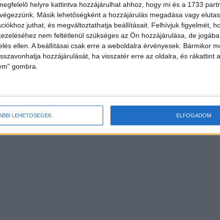
megfelelő helyre kattintva hozzájárulhat ahhoz, hogy mi és a 1733 partne
 végezzünk. Másik lehetőségként a hozzájárulás megadása vagy elutasí
iókhoz juthat, és megváltoztathatja beállításait.
Felhívjuk figyelmét, 
ezeléséhez nem feltétlenül szükséges az Ön hozzájárulása, de jogában 
zelés ellen. A beállításai csak erre a weboldalra érvényesek. Bármikor m
isszavonhatja hozzájárulását, ha visszatér erre az oldalra, és rákattint a
lem" gombra.
ÁBBI LEHETŐSÉGEK
ELFOGADOM