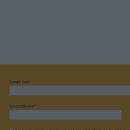
Email cím
*
Vezetéknév
*