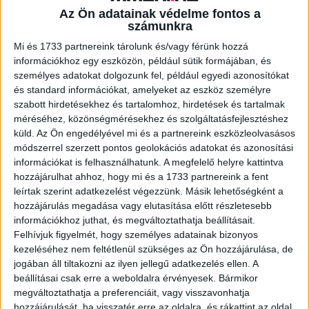
Az Ön adatainak védelme fontos a
számunkra
A RADIOCAFÉN
Mi és 1733 partnereink tárolunk és/vagy férünk hozzá
információkhoz egy eszközön, például sütik formájában, és
személyes adatokat dolgozunk fel, például egyedi azonosítókat
és standard információkat, amelyeket az eszköz személyre
szabott hirdetésekhez és tartalomhoz, hirdetések és tartalmak
méréséhez, közönségmérésekhez és szolgáltatásfejlesztéshez
küld.
Az Ön engedélyével mi és a partnereink eszközleolvasásos
módszerrel szerzett pontos geolokációs adatokat és azonosítási
információkat is felhasználhatunk. A megfelelő helyre kattintva
hozzájárulhat ahhoz, hogy mi és a 1733 partnereink a fent
leírtak szerint adatkezelést végezzünk. Másik lehetőségként a
hozzájárulás megadása vagy elutasítása előtt részletesebb
Korábbi adások
információkhoz juthat, és megváltoztathatja beállításait.
Felhívjuk figyelmét, hogy személyes adatainak bizonyos
A rovat támogatói:
kezeléséhez nem feltétlenül szükséges az Ön hozzájárulása, de
jogában áll tiltakozni az ilyen jellegű adatkezelés ellen. A
beállításai csak erre a weboldalra érvényesek. Bármikor
megváltoztathatja a preferenciáit, vagy visszavonhatja
hozzájárulását, ha visszatér erre az oldalra, és rákattint az oldal