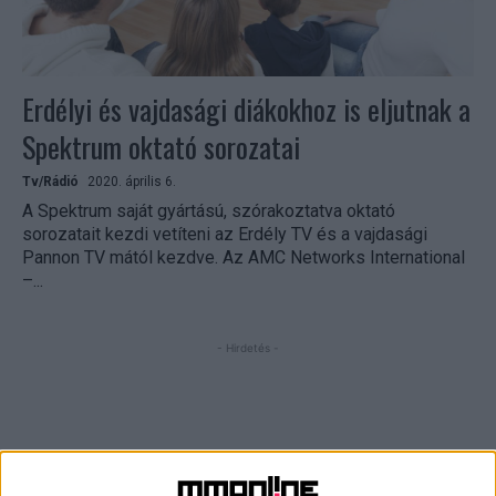
Erdélyi és vajdasági diákokhoz is eljutnak a
Spektrum oktató sorozatai
Tv/Rádió
2020. április 6.
A Spektrum saját gyártású, szórakoztatva oktató
sorozatait kezdi vetíteni az Erdély TV és a vajdasági
Pannon TV mától kezdve. Az AMC Networks International
–...
- Hirdetés -