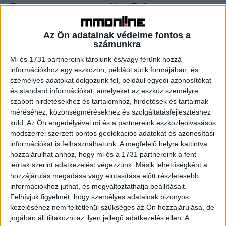
Partnerprogramot indít a T-Systems
Brand
2018. augusztus 8.
Az Ön adatainak védelme fontos a
Iparági partner- és fejlesztési programot hirdet az IoT
számunkra
területén működő fejlesztőknek és piaci szereplőknek a
T-Systems. A program a gépek közötti kommunikáció
Mi és 1731 partnereink tárolunk és/vagy férünk hozzá
keskeny sávú...
információkhoz egy eszközön, például sütik formájában, és
személyes adatokat dolgozunk fel, például egyedi azonosítókat
és standard információkat, amelyeket az eszköz személyre
- Hirdetés -
szabott hirdetésekhez és tartalomhoz, hirdetések és tartalmak
méréséhez, közönségmérésekhez és szolgáltatásfejlesztéshez
küld.
Az Ön engedélyével mi és a partnereink eszközleolvasásos
módszerrel szerzett pontos geolokációs adatokat és azonosítási
információkat is felhasználhatunk. A megfelelő helyre kattintva
hozzájárulhat ahhoz, hogy mi és a 1731 partnereink a fent
leírtak szerint adatkezelést végezzünk. Másik lehetőségként a
hozzájárulás megadása vagy elutasítása előtt részletesebb
információkhoz juthat, és megváltoztathatja beállításait.
A RADIOCAFÉN
Felhívjuk figyelmét, hogy személyes adatainak bizonyos
kezeléséhez nem feltétlenül szükséges az Ön hozzájárulása, de
jogában áll tiltakozni az ilyen jellegű adatkezelés ellen. A