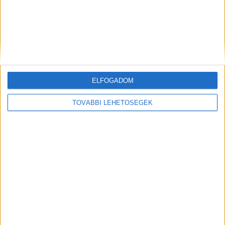
ELFOGADOM
Hírlevél
TOVÁBBI LEHETŐSÉGEK
feliratkozás
Iratkozz fel napi hírlevelünkre és kerülj képbe a média, az
ügynökségi és a reklám világ legfontosabb híreivel.
Email cím
*