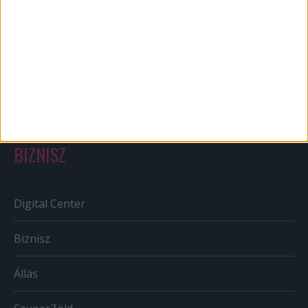
Out of home
Szabályozás
Tv/Rádió
BIZNISZ
Digital Center
Biznisz
Állás