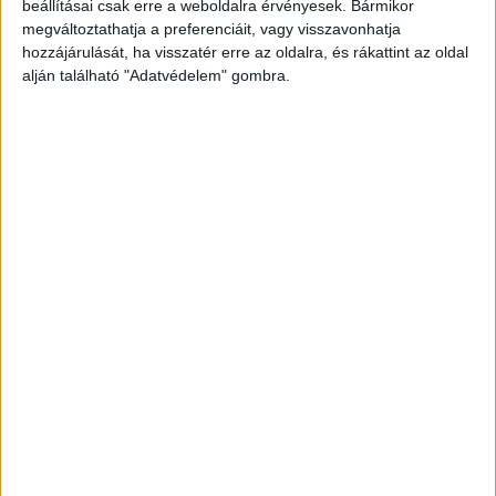
beállításai csak erre a weboldalra érvényesek. Bármikor
megváltoztathatja a preferenciáit, vagy visszavonhatja
hozzájárulását, ha visszatér erre az oldalra, és rákattint az oldal
alján található "Adatvédelem" gombra.
Korábbi adások
A rovat támogatói:
Még több podcast