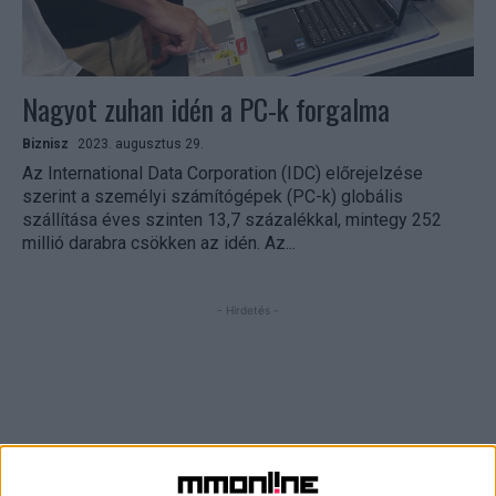
Nagyot zuhan idén a PC-k forgalma
Biznisz
2023. augusztus 29.
Az International Data Corporation (IDC) előrejelzése
szerint a személyi számítógépek (PC-k) globális
szállítása éves szinten 13,7 százalékkal, mintegy 252
millió darabra csökken az idén. Az...
- Hirdetés -