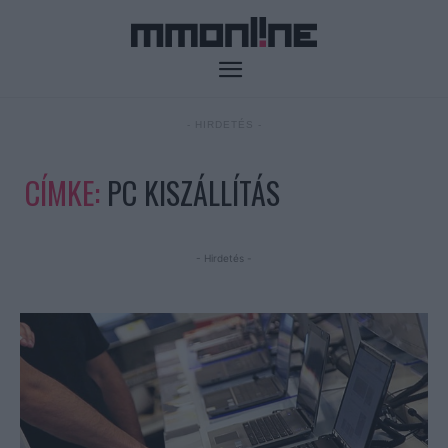
- HIRDETÉS -
CÍMKE:
PC KISZÁLLÍTÁS
- Hirdetés -