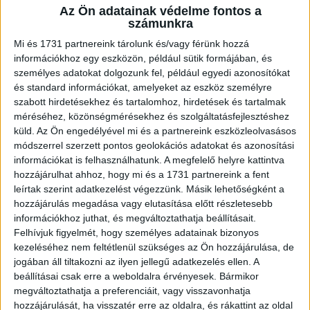
Az Ön adatainak védelme fontos a
A RADIOCAFÉN
számunkra
Mi és 1731 partnereink tárolunk és/vagy férünk hozzá
információkhoz egy eszközön, például sütik formájában, és
személyes adatokat dolgozunk fel, például egyedi azonosítókat
és standard információkat, amelyeket az eszköz személyre
szabott hirdetésekhez és tartalomhoz, hirdetések és tartalmak
méréséhez, közönségmérésekhez és szolgáltatásfejlesztéshez
küld.
Az Ön engedélyével mi és a partnereink eszközleolvasásos
módszerrel szerzett pontos geolokációs adatokat és azonosítási
információkat is felhasználhatunk. A megfelelő helyre kattintva
hozzájárulhat ahhoz, hogy mi és a 1731 partnereink a fent
Korábbi adások
leírtak szerint adatkezelést végezzünk. Másik lehetőségként a
hozzájárulás megadása vagy elutasítása előtt részletesebb
A rovat támogatói:
információkhoz juthat, és megváltoztathatja beállításait.
Felhívjuk figyelmét, hogy személyes adatainak bizonyos
kezeléséhez nem feltétlenül szükséges az Ön hozzájárulása, de
jogában áll tiltakozni az ilyen jellegű adatkezelés ellen. A
beállításai csak erre a weboldalra érvényesek. Bármikor
megváltoztathatja a preferenciáit, vagy visszavonhatja
hozzájárulását, ha visszatér erre az oldalra, és rákattint az oldal