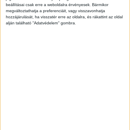
A RADIOCAFÉN
beállításai csak erre a weboldalra érvényesek. Bármikor
megváltoztathatja a preferenciáit, vagy visszavonhatja
hozzájárulását, ha visszatér erre az oldalra, és rákattint az oldal
alján található "Adatvédelem" gombra.
Korábbi adások
A rovat támogatói: