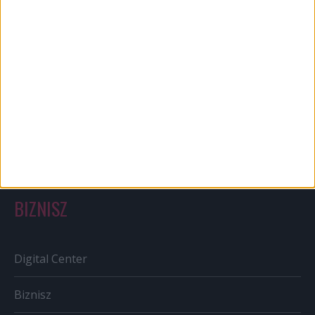
Karrier
Bulvár
Out of home
Szabályozás
Tv/Rádió
BIZNISZ
Digital Center
Biznisz