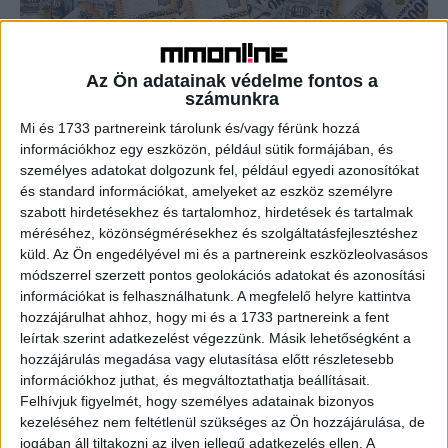
Közel kétmilliárd forint folyóiratok
támogatására
Az Ön adatainak védelme fontos a
számunkra
Print
2021. június 23.
Mi és 1733 partnereink tárolunk és/vagy férünk hozzá
Összesen 1,8 milliárd forint keretösszegű pályázati
információkhoz egy eszközön, például sütik formájában, és
csomagot írt ki a Petőfi Kulturális Ügynökség, a 21.
személyes adatokat dolgozunk fel, például egyedi azonosítókat
századi igényeknek és kihívásoknak megfelelően
és standard információkat, amelyeket az eszköz személyre
kialakított, hiánypótló elemeket is...
szabott hirdetésekhez és tartalomhoz, hirdetések és tartalmak
méréséhez, közönségmérésekhez és szolgáltatásfejlesztéshez
küld.
Az Ön engedélyével mi és a partnereink eszközleolvasásos
- Hirdetés -
módszerrel szerzett pontos geolokációs adatokat és azonosítási
információkat is felhasználhatunk. A megfelelő helyre kattintva
hozzájárulhat ahhoz, hogy mi és a 1733 partnereink a fent
leírtak szerint adatkezelést végezzünk. Másik lehetőségként a
hozzájárulás megadása vagy elutasítása előtt részletesebb
információkhoz juthat, és megváltoztathatja beállításait.
Felhívjuk figyelmét, hogy személyes adatainak bizonyos
kezeléséhez nem feltétlenül szükséges az Ön hozzájárulása, de
jogában áll tiltakozni az ilyen jellegű adatkezelés ellen. A