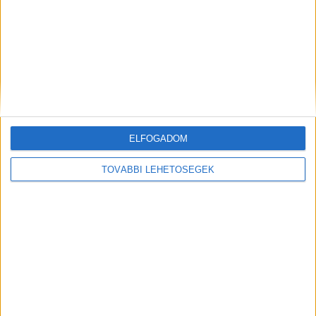
ELFOGADOM
Hírlevél
TOVÁBBI LEHETŐSÉGEK
feliratkozás
Iratkozz fel napi hírlevelünkre és kerülj képbe a média, az
ügynökségi és a reklám világ legfontosabb híreivel.