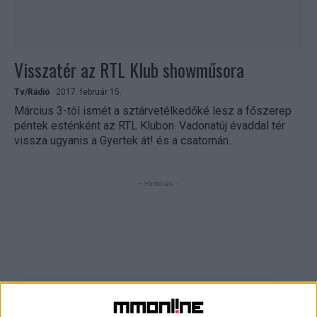
Visszatér az RTL Klub showműsora
Tv/Rádió
2017. február 15.
Március 3-tól ismét a sztárvetélkedőké lesz a főszerep
péntek esténként az RTL Klubon. Vadonatúj évaddal tér
vissza ugyanis a Gyertek át! és a csatornán...
- Hirdetés -