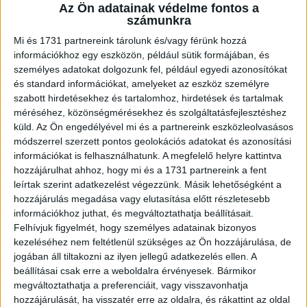
A RADIOCAFÉN
Az Ön adatainak védelme fontos a
számunkra
Mi és 1731 partnereink tárolunk és/vagy férünk hozzá
információkhoz egy eszközön, például sütik formájában, és
személyes adatokat dolgozunk fel, például egyedi azonosítókat
és standard információkat, amelyeket az eszköz személyre
szabott hirdetésekhez és tartalomhoz, hirdetések és tartalmak
méréséhez, közönségmérésekhez és szolgáltatásfejlesztéshez
küld.
Az Ön engedélyével mi és a partnereink eszközleolvasásos
módszerrel szerzett pontos geolokációs adatokat és azonosítási
információkat is felhasználhatunk. A megfelelő helyre kattintva
Korábbi adások
hozzájárulhat ahhoz, hogy mi és a 1731 partnereink a fent
leírtak szerint adatkezelést végezzünk. Másik lehetőségként a
A rovat támogatói:
hozzájárulás megadása vagy elutasítása előtt részletesebb
információkhoz juthat, és megváltoztathatja beállításait.
Felhívjuk figyelmét, hogy személyes adatainak bizonyos
kezeléséhez nem feltétlenül szükséges az Ön hozzájárulása, de
jogában áll tiltakozni az ilyen jellegű adatkezelés ellen. A
beállításai csak erre a weboldalra érvényesek. Bármikor
megváltoztathatja a preferenciáit, vagy visszavonhatja
hozzájárulását, ha visszatér erre az oldalra, és rákattint az oldal