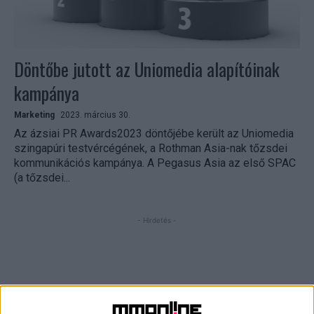
Döntőbe jutott az Uniomedia alapítóinak
kampánya
Marketing
2023. március 30.
Az ázsiai PR Awards2023 döntőjébe került az Uniomedia
szingapúri testvércégének, a Rothman Asia-nak tőzsdei
kommunikációs kampánya. A Pegasus Asia az első SPAC
(a tőzsdei...
- Hirdetés -