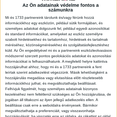
Az Ön adatainak védelme fontos a
számunkra
A RADIOCAFÉN
Mi és 1733 partnereink tárolunk és/vagy férünk hozzá
információkhoz egy eszközön, például sütik formájában, és
személyes adatokat dolgozunk fel, például egyedi azonosítókat
és standard információkat, amelyeket az eszköz személyre
szabott hirdetésekhez és tartalomhoz, hirdetések és tartalmak
méréséhez, közönségmérésekhez és szolgáltatásfejlesztéshez
küld.
Az Ön engedélyével mi és a partnereink eszközleolvasásos
módszerrel szerzett pontos geolokációs adatokat és azonosítási
információkat is felhasználhatunk. A megfelelő helyre kattintva
hozzájárulhat ahhoz, hogy mi és a 1733 partnereink a fent
leírtak szerint adatkezelést végezzünk. Másik lehetőségként a
hozzájárulás megadása vagy elutasítása előtt részletesebb
Korábbi adások
információkhoz juthat, és megváltoztathatja beállításait.
Felhívjuk figyelmét, hogy személyes adatainak bizonyos
A rovat támogatói:
kezeléséhez nem feltétlenül szükséges az Ön hozzájárulása, de
jogában áll tiltakozni az ilyen jellegű adatkezelés ellen. A
beállításai csak erre a weboldalra érvényesek. Bármikor
megváltoztathatja a preferenciáit, vagy visszavonhatja
hozzájárulását, ha visszatér erre az oldalra, és rákattint az oldal