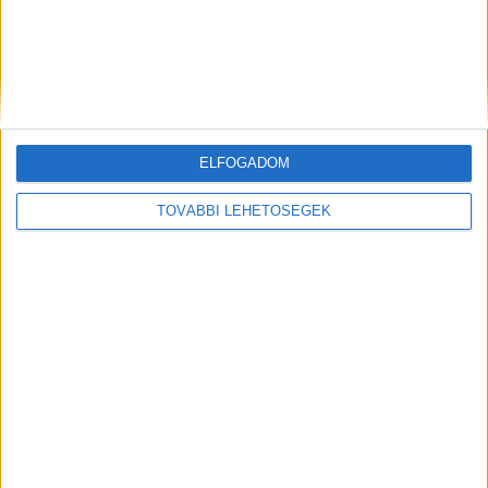
Hírlevél
ELFOGADOM
feliratkozás
TOVÁBBI LEHETŐSÉGEK
Iratkozz fel napi hírlevelünkre és kerülj képbe a média, az
ügynökségi és a reklám világ legfontosabb híreivel.
Email cím
*