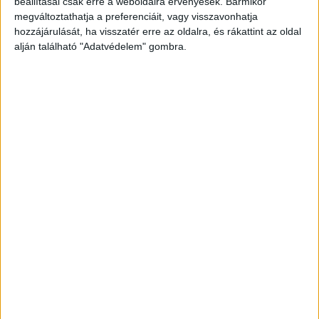
beállításai csak erre a weboldalra érvényesek. Bármikor
megváltoztathatja a preferenciáit, vagy visszavonhatja
hozzájárulását, ha visszatér erre az oldalra, és rákattint az oldal
alján található "Adatvédelem" gombra.
Korábbi adások
A rovat támogatói:
Még több podcast