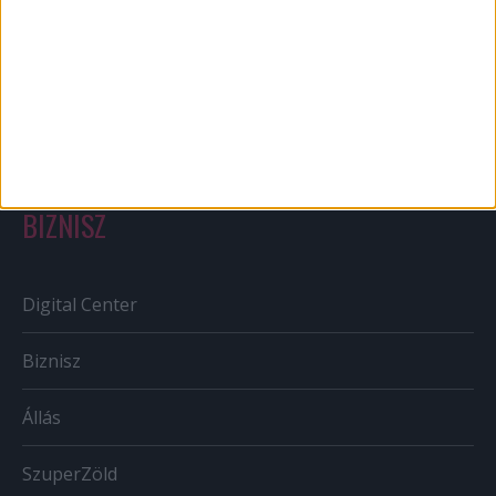
Out of home
Szabályozás
Tv/Rádió
BIZNISZ
Digital Center
Biznisz
Állás
SzuperZöld