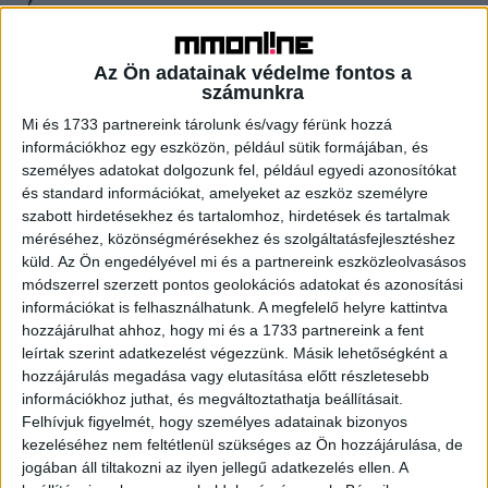
Új reality az RTL Spike-on
Tv/Rádió
2017. március 6.
Az Ön adatainak védelme fontos a
Pumped Gabo a nyilvánosság elé tárja az életét: az RTL
számunkra
Spike-on március 20-án, 22.00 órától startol a Pumpedék
Mi és 1733 partnereink tárolunk és/vagy férünk hozzá
című reality. Ebben a produkcióban nincsen...
információkhoz egy eszközön, például sütik formájában, és
személyes adatokat dolgozunk fel, például egyedi azonosítókat
és standard információkat, amelyeket az eszköz személyre
- Hirdetés -
szabott hirdetésekhez és tartalomhoz, hirdetések és tartalmak
méréséhez, közönségmérésekhez és szolgáltatásfejlesztéshez
küld.
Az Ön engedélyével mi és a partnereink eszközleolvasásos
módszerrel szerzett pontos geolokációs adatokat és azonosítási
információkat is felhasználhatunk. A megfelelő helyre kattintva
hozzájárulhat ahhoz, hogy mi és a 1733 partnereink a fent
leírtak szerint adatkezelést végezzünk. Másik lehetőségként a
hozzájárulás megadása vagy elutasítása előtt részletesebb
A RADIOCAFÉN
információkhoz juthat, és megváltoztathatja beállításait.
Felhívjuk figyelmét, hogy személyes adatainak bizonyos
kezeléséhez nem feltétlenül szükséges az Ön hozzájárulása, de
jogában áll tiltakozni az ilyen jellegű adatkezelés ellen. A