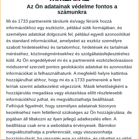
Az Ön adatainak védelme fontos a
számunkra
A RADIOCAFÉN
Mi és 1733 partnereink tárolunk és/vagy férünk hozzá
információkhoz egy eszközön, például sütik formájában, és
személyes adatokat dolgozunk fel, például egyedi azonosítókat
és standard információkat, amelyeket az eszköz személyre
szabott hirdetésekhez és tartalomhoz, hirdetések és tartalmak
méréséhez, közönségmérésekhez és szolgáltatásfejlesztéshez
küld.
Az Ön engedélyével mi és a partnereink eszközleolvasásos
módszerrel szerzett pontos geolokációs adatokat és azonosítási
információkat is felhasználhatunk. A megfelelő helyre kattintva
hozzájárulhat ahhoz, hogy mi és a 1733 partnereink a fent
leírtak szerint adatkezelést végezzünk. Másik lehetőségként a
hozzájárulás megadása vagy elutasítása előtt részletesebb
Korábbi adások
információkhoz juthat, és megváltoztathatja beállításait.
A rovat támogatói:
Felhívjuk figyelmét, hogy személyes adatainak bizonyos
kezeléséhez nem feltétlenül szükséges az Ön hozzájárulása, de
jogában áll tiltakozni az ilyen jellegű adatkezelés ellen. A
beállításai csak erre a weboldalra érvényesek. Bármikor
megváltoztathatja a preferenciáit, vagy visszavonhatja
hozzájárulását, ha visszatér erre az oldalra, és rákattint az oldal