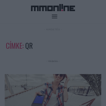
- HIRDETÉS -
CÍMKE:
QR
- Hirdetés -