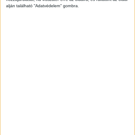
alján található "Adatvédelem" gombra.
Még több podcast
DIGITAL CENTER
Itthon is népszerűek a Samsung kihajtható
mobiljai
Digital Center
2026. augusztus 3.
A Samsung Electronics július 22-én bemutatott legújabb
kihajtható készülékei – a Galaxy Z Fold8, a Galaxy Z Fold8
Ultra és a Galaxy Z Flip8 – iránti érdeklődés a magyar
piacon is felülmúlja a korábbi...