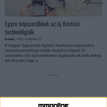
Egyre népszerűbbek az új fizetési
technológiák
Kutatás
2023. november 21.
A magyar fogyasztók digitális fizetéssel kapcsolatos
ismeretei jelentősen nőttek tavalyhoz képest 23
százalékra nőtt a jövedelmüket digitálisan elköltők aránya,
ami arra utal, hogy a...
- Hirdetés -