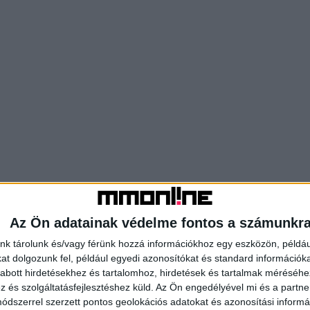
Az Ön adatainak védelme fontos a számunkr
nk tárolunk és/vagy férünk hozzá információkhoz egy eszközön, példáu
t dolgozunk fel, például egyedi azonosítókat és standard információk
abott hirdetésekhez és tartalomhoz, hirdetések és tartalmak méréséhe
és szolgáltatásfejlesztéshez küld.
Az Ön engedélyével mi és a partne
dszerrel szerzett pontos geolokációs adatokat és azonosítási informác