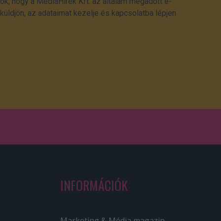
ok, hogy a MédiaHírek Kft. az általam megadott e-
üldjön, az adataimat kezelje és kapcsolatba lépjen
INFORMÁCIÓK
Marketing & Média magazin