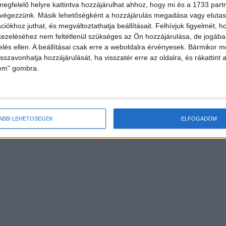
megfelelő helyre kattintva hozzájárulhat ahhoz, hogy mi és a 1733 partne
 végezzünk. Másik lehetőségként a hozzájárulás megadása vagy elutasí
iókhoz juthat, és megváltoztathatja beállításait.
Felhívjuk figyelmét, 
ezeléséhez nem feltétlenül szükséges az Ön hozzájárulása, de jogában 
zelés ellen. A beállításai csak erre a weboldalra érvényesek. Bármikor m
isszavonhatja hozzájárulását, ha visszatér erre az oldalra, és rákattint a
lem" gombra.
ÁBBI LEHETŐSÉGEK
ELFOGADOM