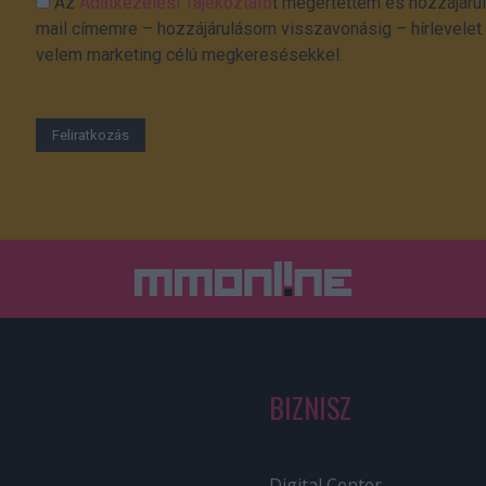
Az
Adatkezelési Tájékoztató
t megértettem és hozzájárul
mail címemre – hozzájárulásom visszavonásig – hírlevelet k
velem marketing célú megkeresésekkel.
BIZNISZ
Digital Center