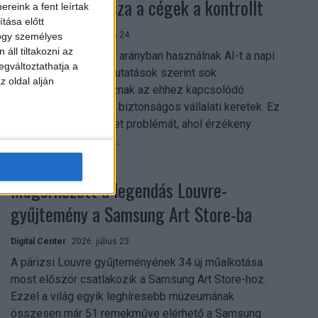
szerezhetik vissza a cégek a kontrollt
reink a fent leírtak
tása előtt
Digital Center
2026. július 24.
hogy személyes
áll tiltakozni az
A munkavállalók nagy arányban használnak AI-t a napi
egváltoztathatja a
munkában, ám friss kutatások szerint sok
z oldal alján
szervezetnél hiányoznak az ehhez kapcsolódó
világos irányelvek és biztonságos vállalati keretek. Ez
különösen ott jelenthet problémát, ahol érzékeny
üzleti információkkal...
Megérkezett a legendás Louvre-
gyűjtemény a Samsung Art Store-ba
Digital Center
2026. július 23.
A párizsi Louvre gyűjteményének 34 új műalkotása
most először csatlakozik a Samsung Art Store-hoz.
Ezzel a világ egyik leghíresebb múzeumának
összesen már 51 remekműve elérhető a Samsung