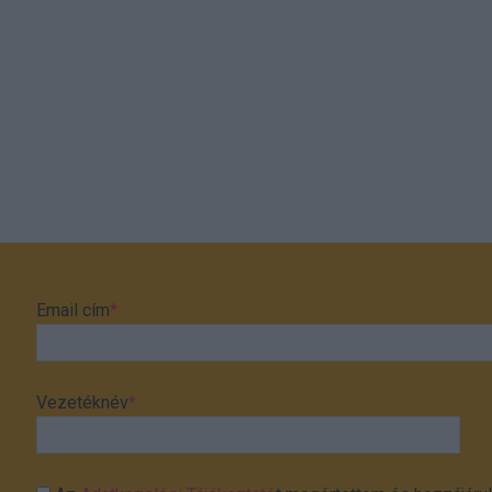
Email cím
*
Vezetéknév
*