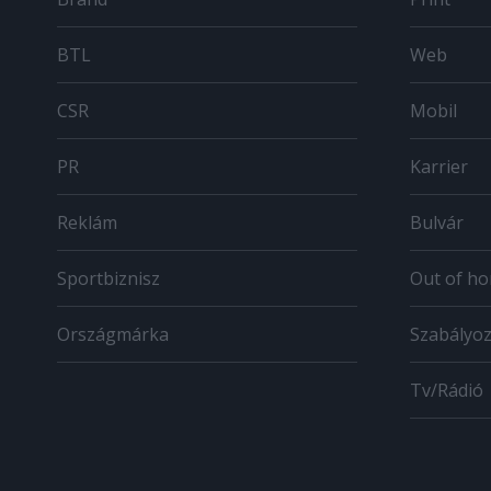
BTL
Web
CSR
Mobil
PR
Karrier
Reklám
Bulvár
Sportbiznisz
Out of h
Országmárka
Szabályo
Tv/Rádió