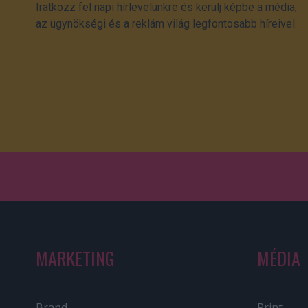
Iratkozz fel napi hírlevelünkre és kerülj képbe a média,
az ügynökségi és a reklám világ legfontosabb híreivel.
MARKETING
MÉDIA
Brand
Print