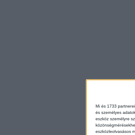
Mi és 1733 partnerei
és személyes adatoka
eszköz személyre sz
közönségmérésekhez 
eszközleolvasásos mó