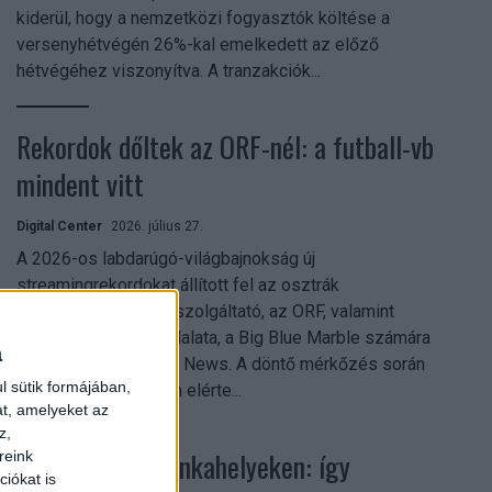
kiderül, hogy a nemzetközi fogyasztók költése a
versenyhétvégén 26%-kal emelkedett az előző
hétvégéhez viszonyítva. A tranzakciók...
Rekordok dőltek az ORF-nél: a futball-vb
mindent vitt
Digital Center
2026. július 27.
A 2026-os labdarúgó-világbajnokság új
streamingrekordokat állított fel az osztrák
közszolgálati műsorszolgáltató, az ORF, valamint
technológiai leányvállalata, a Big Blue Marble számára
a
– írja a Broadband TV News. A döntő mérkőzés során
l sütik formájában,
az átlagos nézőszám elérte...
at, amelyeket az
z,
Shadow AI a munkahelyeken: így
reink
iókat is