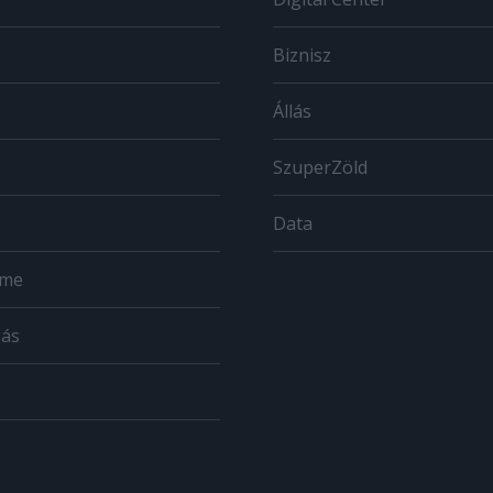
Biznisz
Állás
SzuperZöld
Data
ome
zás