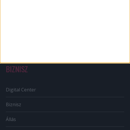
Out of home
Szabályozás
Tv/Rádió
BIZNISZ
Digital Center
Biznisz
Állás