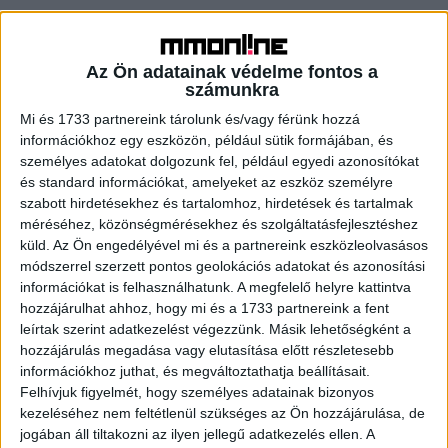
Flúgos futamra készülnek a Tabánban
Brand
2024. február 6.
Az Ön adatainak védelme fontos a
A sebesség, a kreativitás és a teljes őrület együtteséből
számunkra
született annak idején a Red Bull Ládaderbi, amely
Mi és 1733 partnereink tárolunk és/vagy férünk hozzá
rendezvény legutóbb 2008-ban járt Magyarországon –
információkhoz egy eszközön, például sütik formájában, és
idén...
személyes adatokat dolgozunk fel, például egyedi azonosítókat
és standard információkat, amelyeket az eszköz személyre
szabott hirdetésekhez és tartalomhoz, hirdetések és tartalmak
- Hirdetés -
méréséhez, közönségmérésekhez és szolgáltatásfejlesztéshez
küld.
Az Ön engedélyével mi és a partnereink eszközleolvasásos
módszerrel szerzett pontos geolokációs adatokat és azonosítási
információkat is felhasználhatunk. A megfelelő helyre kattintva
hozzájárulhat ahhoz, hogy mi és a 1733 partnereink a fent
leírtak szerint adatkezelést végezzünk. Másik lehetőségként a
hozzájárulás megadása vagy elutasítása előtt részletesebb
információkhoz juthat, és megváltoztathatja beállításait.
Felhívjuk figyelmét, hogy személyes adatainak bizonyos
A RADIOCAFÉN
kezeléséhez nem feltétlenül szükséges az Ön hozzájárulása, de
jogában áll tiltakozni az ilyen jellegű adatkezelés ellen. A