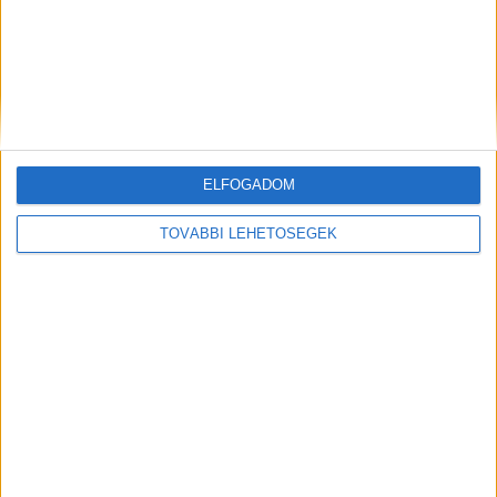
ELFOGADOM
Hírlevél
TOVÁBBI LEHETŐSÉGEK
feliratkozás
Iratkozz fel napi hírlevelünkre és kerülj képbe a média, az
ügynökségi és a reklám világ legfontosabb híreivel.
Email cím
*