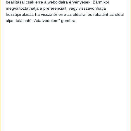
beállításai csak erre a weboldalra érvényesek. Bármikor
megváltoztathatja a preferenciáit, vagy visszavonhatja
hozzájárulását, ha visszatér erre az oldalra, és rákattint az oldal
alján található "Adatvédelem" gombra.
Korábbi adások
A rovat támogatói:
Még több podcast