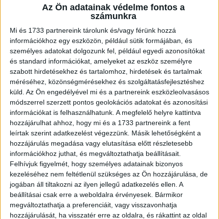
Az Ön adatainak védelme fontos a
A RADIOCAFÉN
számunkra
Mi és 1733 partnereink tárolunk és/vagy férünk hozzá
információkhoz egy eszközön, például sütik formájában, és
személyes adatokat dolgozunk fel, például egyedi azonosítókat
és standard információkat, amelyeket az eszköz személyre
szabott hirdetésekhez és tartalomhoz, hirdetések és tartalmak
méréséhez, közönségmérésekhez és szolgáltatásfejlesztéshez
küld.
Az Ön engedélyével mi és a partnereink eszközleolvasásos
módszerrel szerzett pontos geolokációs adatokat és azonosítási
információkat is felhasználhatunk. A megfelelő helyre kattintva
hozzájárulhat ahhoz, hogy mi és a 1733 partnereink a fent
Korábbi adások
leírtak szerint adatkezelést végezzünk. Másik lehetőségként a
hozzájárulás megadása vagy elutasítása előtt részletesebb
A rovat támogatói:
információkhoz juthat, és megváltoztathatja beállításait.
Felhívjuk figyelmét, hogy személyes adatainak bizonyos
kezeléséhez nem feltétlenül szükséges az Ön hozzájárulása, de
jogában áll tiltakozni az ilyen jellegű adatkezelés ellen. A
beállításai csak erre a weboldalra érvényesek. Bármikor
megváltoztathatja a preferenciáit, vagy visszavonhatja
hozzájárulását, ha visszatér erre az oldalra, és rákattint az oldal