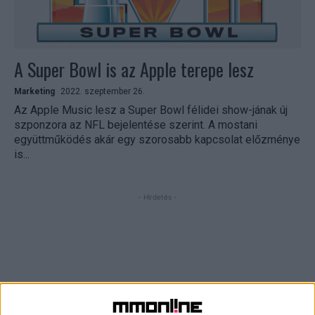
A Super Bowl is az Apple terepe lesz
Marketing
2022. szeptember 26.
Az Apple Music lesz a Super Bowl félidei show-jának új
szponzora az NFL bejelentése szerint. A mostani
együttműködés akár egy szorosabb kapcsolat előzménye
is...
- Hirdetés -