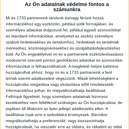
Az Ön adatainak védelme fontos a
A RADIOCAFÉN
számunkra
Mi és 1733 partnereink tárolunk és/vagy férünk hozzá
információkhoz egy eszközön, például sütik formájában, és
személyes adatokat dolgozunk fel, például egyedi azonosítókat
és standard információkat, amelyeket az eszköz személyre
szabott hirdetésekhez és tartalomhoz, hirdetések és tartalmak
méréséhez, közönségmérésekhez és szolgáltatásfejlesztéshez
küld.
Az Ön engedélyével mi és a partnereink eszközleolvasásos
módszerrel szerzett pontos geolokációs adatokat és azonosítási
információkat is felhasználhatunk. A megfelelő helyre kattintva
hozzájárulhat ahhoz, hogy mi és a 1733 partnereink a fent
Korábbi adások
leírtak szerint adatkezelést végezzünk. Másik lehetőségként a
hozzájárulás megadása vagy elutasítása előtt részletesebb
A rovat támogatói:
információkhoz juthat, és megváltoztathatja beállításait.
Felhívjuk figyelmét, hogy személyes adatainak bizonyos
kezeléséhez nem feltétlenül szükséges az Ön hozzájárulása, de
jogában áll tiltakozni az ilyen jellegű adatkezelés ellen. A
beállításai csak erre a weboldalra érvényesek. Bármikor
megváltoztathatja a preferenciáit, vagy visszavonhatja
hozzájárulását, ha visszatér erre az oldalra, és rákattint az oldal