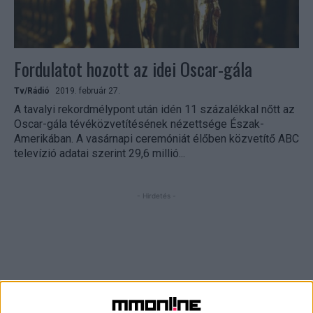
Fordulatot hozott az idei Oscar-gála
Tv/Rádió
2019. február 27.
A tavalyi rekordmélypont után idén 11 százalékkal nőtt az
Oscar-gála tévéközvetítésének nézettsége Észak-
Amerikában. A vasárnapi ceremóniát élőben közvetítő ABC
televízió adatai szerint 29,6 millió...
- Hirdetés -