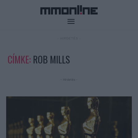
- HIRDETÉS -
CÍMKE:
ROB MILLS
- Hirdetés -