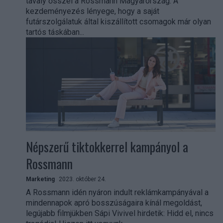
tavaly ősszel a Rossmann Magyarország. A
kezdeményezés lényege, hogy a saját
futárszolgálatuk által kiszállított csomagok már olyan
tartós táskában...
Népszerű tiktokkerrel kampányol a
Rossmann
Marketing
2023. október 24.
A Rossmann idén nyáron indult reklámkampányával a
mindennapok apró bosszúságaira kínál megoldást,
legújabb filmjükben Sápi Vivivel hirdetik: Hidd el, nincs