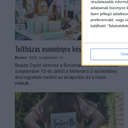
részletesebb informác
adatainak bizonyos k
ilyen jellegű adatke
preferenciáit, vagy v
található "Adatvéde
Teltházas eseményre készül a Rossmann
TOV
Biznisz
2023. szeptember 14.
Beauty Expót szervez a Rossmann és a Krémmánia
szeptember 15-én déltől a Millenáris G épületében,
ahol egyebek mellett az arcápolási és a hazai
márkák...