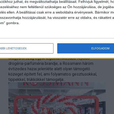
iókhoz juthat, és megváltoztathatja beállításait.
Felhívjuk figyelmét, 
ezeléséhez nem feltétlenül szükséges az Ön hozzájárulása, de jogában 
zelés ellen. A beállításai csak erre a weboldalra érvényesek. Bármikor m
isszavonhatja hozzájárulását, ha visszatér erre az oldalra, és rákattint a
lem" gombra.
A Rossmann tudja, mire vágyunk
ÁBBI LEHETŐSÉGEK
ELFOGADOM
Marketing
2023. augusztus 18.
Magyarország egyik legdinamikusabb fejlődő
drogéria-parfüméria brandje, a Rossmann három
évtizedes hazai jelenléte alatt olyan támogató
közeget épített fel, ami folyamatos gesztusokkal,
tippekkel, trükkökkel támogatja...