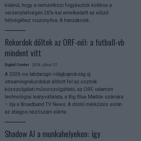
kiderül, hogy a nemzetközi fogyasztók költése a
versenyhétvégén 26%-kal emelkedett az előző
hétvégéhez viszonyítva. A tranzakciók...
Rekordok dőltek az ORF-nél: a futball-vb
mindent vitt
Digital Center
2026. július 27.
A 2026-os labdarúgó-világbajnokság új
streamingrekordokat állított fel az osztrák
közszolgálati műsorszolgáltató, az ORF, valamint
technológiai leányvállalata, a Big Blue Marble számára
– írja a Broadband TV News. A döntő mérkőzés során
az átlagos nézőszám elérte...
Shadow AI a munkahelyeken: így