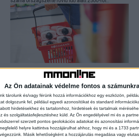
száma országszerte rövid idő alatt 2500-ról...
Csomagolásmentes kiszállítással újít a
Rossmann
Az Ön adatainak védelme fontos a számunkr
Biznisz
2023. szeptember 22.
nk tárolunk és/vagy férünk hozzá információkhoz egy eszközön, példáu
Új, csomagolásmentes házhozszállítási lehetőséget
t dolgozunk fel, például egyedi azonosítókat és standard információk
kínál ügyfeleinek a Rossmann. A Rossmann saját
abott hirdetésekhez és tartalomhoz, hirdetések és tartalmak méréséhe
autós futárszolgálata immáron szinte végtelenszer
és szolgáltatásfejlesztéshez küld.
Az Ön engedélyével mi és a partne
újra használható tartós táskákban szállítja ki a rendelt...
dszerrel szerzett pontos geolokációs adatokat és azonosítási informác
megfelelő helyre kattintva hozzájárulhat ahhoz, hogy mi és a 1733 partne
 végezzünk. Másik lehetőségként a hozzájárulás megadása vagy elutasí