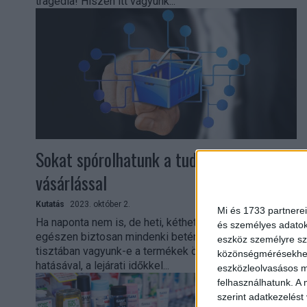
tragédia! Hiszen itt vagyunk...
Sokat spórolhatunk a tudatos
vásárlással
Kutatás
2023. október 2.
Mi és 1733 partnerei
Ha naponta nem is, de heti, kétheti rendszerességgel
és személyes adatoka
egészen biztosan mindenki betér egy drogériába, de
eszköz személyre sz
tisztában vagyunk-e a termékek összetevőinek
közönségmérésekhez 
hatásával, a lejárati időkkel...
eszközleolvasásos mó
felhasználhatunk. A 
szerint adatkezelést