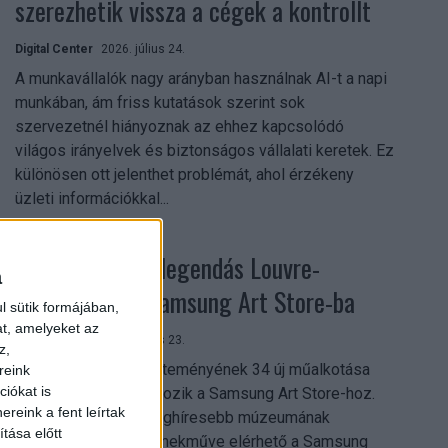
szerezhetik vissza a cégek a kontrollt
Digital Center
2026. július 24.
A munkavállalók nagy arányban használnak AI-t a napi
munkában, ám friss kutatások szerint sok
szervezetnél hiányoznak az ehhez kapcsolódó
világos irányelvek és biztonságos vállalati keretek. Ez
különösen ott jelenthet problémát, ahol érzékeny
üzleti információkkal...
Megérkezett a legendás Louvre-
a
gyűjtemény a Samsung Art Store-ba
l sütik formájában,
at, amelyeket az
Digital Center
2026. július 23.
z,
A párizsi Louvre gyűjteményének 34 új műalkotása
reink
iókat is
most először csatlakozik a Samsung Art Store-hoz.
reink a fent leírtak
Ezzel a világ egyik leghíresebb múzeumának
tása előtt
összesen már 51 remekműve elérhető a Samsung