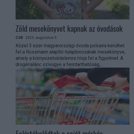
Zöld mesekönyvet kapnak az óvodások
CSR
2023. augusztus 9.
Közel 3 ezer magyarországi óvoda polcaira kerülhet
fel a Rossmann alapító-tulajdonosának mesekönyve,
amely a környezetvédelemre hívja fel a figyelmet. A
drogérialánc szívügye a fenntarthatóság,...
Felértékelődtek a saját márkás