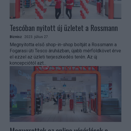
Tescóban nyitott új üzletet a Rossmann
Biznisz
2023. július 27.
Megnyitotta első shop-in-shop boltját a Rossmann a
Fogarasi úti Tesco áruházban, újabb mérföldkövet érve
el ezzel az üzleti terjeszkedés terén. Az új
koncepciótól azt...
Megugrottak az online vásárlások a