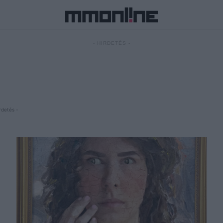
- HIRDETÉS -
rdetés -