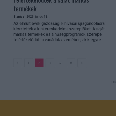
termékek
Biznisz
2023. július 18.
Az elmúlt évek gazdasági kihívásai újragondolásra
késztették a kiskereskedelmi szereplőket. A saját
márkás termékek és a hűségprogramok szerepe
felértékelődött a vásárlók szemében, akik egyre...
...
1
2
3
6
- Hi