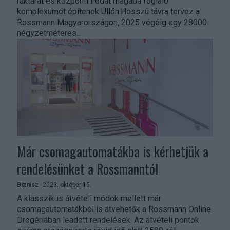
raktárat és központi irodát magába foglaló
komplexumot építenek Üllőn.Hosszú távra tervez a
Rossmann Magyarországon, 2025 végéig egy 28000
négyzetméteres...
Már csomagautomatákba is kérhetjük a
rendelésünket a Rossmanntól
Biznisz
2023. október 15.
A klasszikus átvételi módok mellett már
csomagautomatákból is átvehetők a Rossmann Online
Drogériában leadott rendelések. Az átvételi pontok