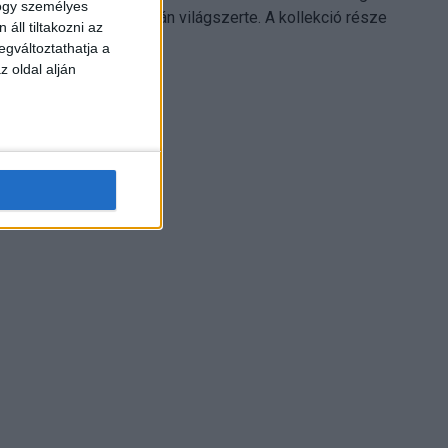
hogy személyes
Electronics platformján világszerte. A kollekció része
áll tiltakozni az
Leonardo...
egváltoztathatja a
z oldal alján